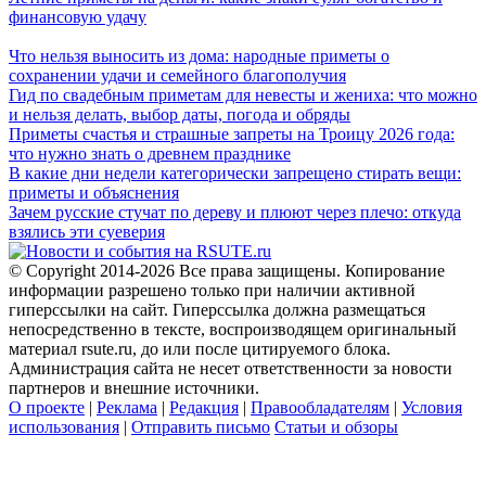
финансовую удачу
Что нельзя выносить из дома: народные приметы о
сохранении удачи и семейного благополучия
Гид по свадебным приметам для невесты и жениха: что можно
и нельзя делать, выбор даты, погода и обряды
Приметы счастья и страшные запреты на Троицу 2026 года:
что нужно знать о древнем празднике
В какие дни недели категорически запрещено стирать вещи:
приметы и объяснения
Зачем русские стучат по дереву и плюют через плечо: откуда
взялись эти суеверия
© Copyright 2014-2026 Все права защищены. Копирование
информации разрешено только при наличии активной
гиперссылки на сайт. Гиперссылка должна размещаться
непосредственно в тексте, воспроизводящем оригинальный
материал rsute.ru, до или после цитируемого блока.
Администрация сайта не несет ответственности за новости
партнеров и внешние источники.
О проекте
|
Реклама
|
Редакция
|
Правообладателям
|
Условия
использования
|
Отправить письмо
Статьи и обзоры