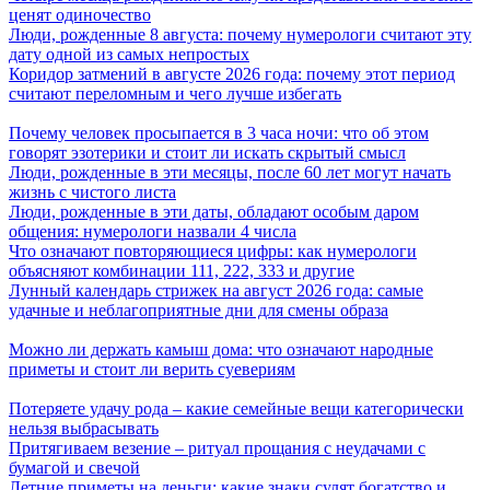
ценят одиночество
Люди, рожденные 8 августа: почему нумерологи считают эту
дату одной из самых непростых
Коридор затмений в августе 2026 года: почему этот период
считают переломным и чего лучше избегать
Почему человек просыпается в 3 часа ночи: что об этом
говорят эзотерики и стоит ли искать скрытый смысл
Люди, рожденные в эти месяцы, после 60 лет могут начать
жизнь с чистого листа
Люди, рожденные в эти даты, обладают особым даром
общения: нумерологи назвали 4 числа
Что означают повторяющиеся цифры: как нумерологи
объясняют комбинации 111, 222, 333 и другие
Лунный календарь стрижек на август 2026 года: самые
удачные и неблагоприятные дни для смены образа
Можно ли держать камыш дома: что означают народные
приметы и стоит ли верить суевериям
Потеряете удачу рода – какие семейные вещи категорически
нельзя выбрасывать
Притягиваем везение – ритуал прощания с неудачами с
бумагой и свечой
Летние приметы на деньги: какие знаки сулят богатство и