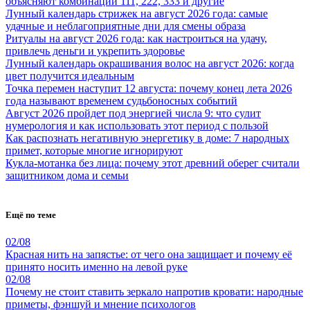
объясняют комбинации 111, 222, 333 и другие
Лунный календарь стрижек на август 2026 года: самые
удачные и неблагоприятные дни для смены образа
Ритуалы на август 2026 года: как настроиться на удачу,
привлечь деньги и укрепить здоровье
Лунный календарь окрашивания волос на август 2026: когда
цвет получится идеальным
Точка перемен наступит 12 августа: почему конец лета 2026
года называют временем судьбоносных событий
Август 2026 пройдет под энергией числа 9: что сулит
нумерология и как использовать этот период с пользой
Как распознать негативную энергетику в доме: 7 народных
примет, которые многие игнорируют
Кукла-мотанка без лица: почему этот древний оберег считали
защитником дома и семьи
Ещё по теме
02/08
Красная нить на запястье: от чего она защищает и почему её
принято носить именно на левой руке
02/08
Почему не стоит ставить зеркало напротив кровати: народные
приметы, фэншуй и мнение психологов