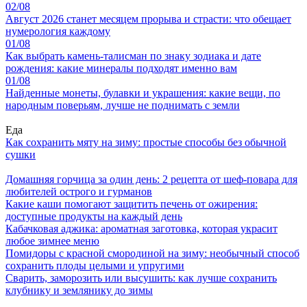
02/08
Август 2026 станет месяцем прорыва и страсти: что обещает
нумерология каждому
01/08
Как выбрать камень-талисман по знаку зодиака и дате
рождения: какие минералы подходят именно вам
01/08
Найденные монеты, булавки и украшения: какие вещи, по
народным поверьям, лучше не поднимать с земли
Еда
Как сохранить мяту на зиму: простые способы без обычной
сушки
Домашняя горчица за один день: 2 рецепта от шеф-повара для
любителей острого и гурманов
Какие каши помогают защитить печень от ожирения:
доступные продукты на каждый день
Кабачковая аджика: ароматная заготовка, которая украсит
любое зимнее меню
Помидоры с красной смородиной на зиму: необычный способ
сохранить плоды целыми и упругими
Сварить, заморозить или высушить: как лучше сохранить
клубнику и землянику до зимы