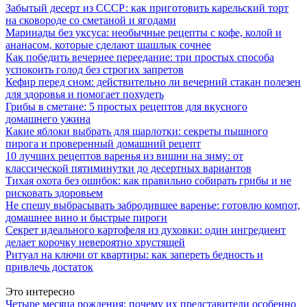
Забытый десерт из СССР: как приготовить карельский торт
на сковороде со сметаной и ягодами
Маринады без уксуса: необычные рецепты с кофе, колой и
ананасом, которые сделают шашлык сочнее
Как победить вечернее переедание: три простых способа
успокоить голод без строгих запретов
Кефир перед сном: действительно ли вечерний стакан полезен
для здоровья и помогает похудеть
Грибы в сметане: 5 простых рецептов для вкусного
домашнего ужина
Какие яблоки выбрать для шарлотки: секреты пышного
пирога и проверенный домашний рецепт
10 лучших рецептов варенья из вишни на зиму: от
классической пятиминутки до десертных вариантов
Тихая охота без ошибок: как правильно собирать грибы и не
рисковать здоровьем
Не спешу выбрасывать забродившее варенье: готовлю компот,
домашнее вино и быстрые пироги
Секрет идеального картофеля из духовки: один ингредиент
делает корочку невероятно хрустящей
Ритуал на ключи от квартиры: как запереть бедность и
привлечь достаток
Это интересно
Четыре месяца рождения: почему их представители особенно