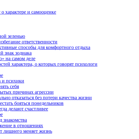
о характере и самооценке
ной зеленью
 избегание ответственности
ективные способы для комфортного отдыха
й знак зодиака
о» на самом деле
стей характера, о которых говорят психологи
ре
а и психики
нять себя
рытых причинах агрессии
ально отказаться без потери качества жизни
естать бояться понедельников
гда делают счастливее
ре
д знакомства
жение в отношениях
от лишнего меняет жизнь