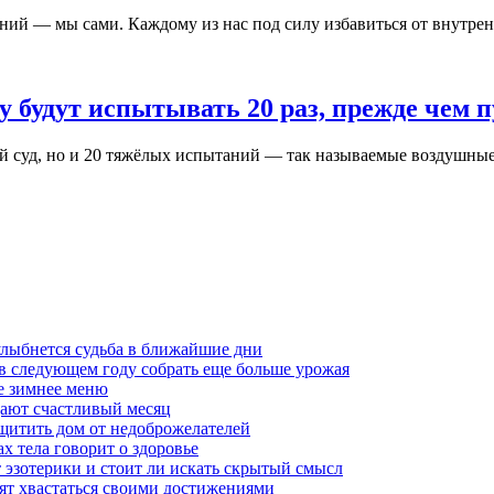
ий — мы сами. Каждому из нас под силу избавиться от внутренне
будут испытывать 20 раз, прежде чем п
 суд, но и 20 тяжёлых испытаний — так называемые воздушные м
 улыбнется судьба в ближайшие дни
ы в следующем году собрать еще больше урожая
ое зимнее меню
ещают счастливый месяц
ащитить дом от недоброжелателей
х тела говорит о здоровье
т эзотерики и стоит ли искать скрытый смысл
бят хвастаться своими достижениями