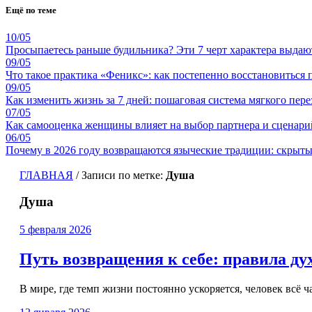
Ещё по теме
10/05
Просыпаетесь раньше будильника? Эти 7 черт характера выда
09/05
Что такое практика «Феникс»: как постепенно восстановиться 
09/05
Как изменить жизнь за 7 дней: пошаговая система мягкого пере
07/05
Как самооценка женщины влияет на выбор партнера и сценар
06/05
Почему в 2026 году возвращаются языческие традиции: скрыт
ГЛАВНАЯ
/
Записи по метке:
Душа
Душа
5 февраля 2026
Путь возвращения к себе: правила ду
В мире, где темп жизни постоянно ускоряется, человек всё ча