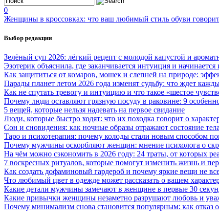
0
Женщины в кроссовках: что ваш любимый стиль обуви говорит 
Выбор редакции
Зелёный суп 2026: лёгкий рецепт с молодой капустой и аромат
Эзотерик объяснила, где заканчивается интуиция и начинается
Как защититься от комаров, мошек и слепней на природе: эфф
Парады планет летом 2026 года изменят судьбу: что ждет кажды
Как не спутать тревогу и интуицию и что такое «шестое чувств
Почему люди оставляют грязную посуду в раковине: 9 особенно
5 вещей, которые нельзя надевать на первое свидание
Люди, которые быстро ходят: что их походка говорит о характе
Сон и сновидения: как ночные образы отражают состояние тел
Таро и психотерапия: почему колоды стали новым способом по
Почему мужчины оскорбляют женщин: мнение психолога о ск
На чём можно сэкономить в 2026 году: 24 траты, от которых ре
7 воскресных ритуалов, которые помогут изменить жизнь и пер
Как создать дофаминовый гардероб и почему яркие вещи не все
Что любимый цвет в одежде может рассказать о вашем характе
Какие детали мужчины замечают в женщине в первые 30 секун
Какие привычки женщины незаметно разрушают любовь и ува
Почему минимализм снова становится популярным: как отказ 