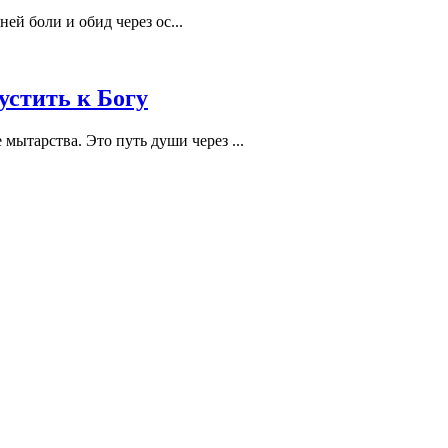
й боли и обид через ос...
устить к Богу
ытарства. Это путь души через ...