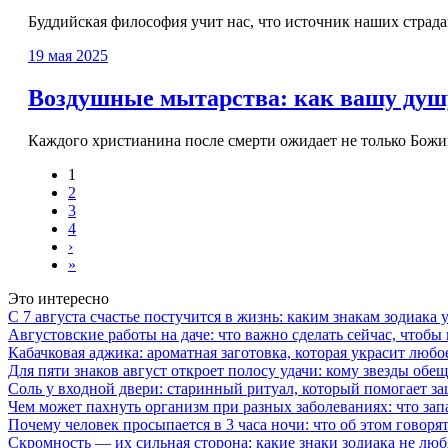
Буддийская философия учит нас, что источник наших страдан
19 мая 2025
Воздушные мытарства: как вашу душу 
Каждого христианина после смерти ожидает не только Божий
1
2
3
4
›
»
Это интересно
С 7 августа счастье постучится в жизнь: каким знакам зодиака
Августовские работы на даче: что важно сделать сейчас, чтоб
Кабачковая аджика: ароматная заготовка, которая украсит люб
Для пяти знаков август откроет полосу удачи: кому звезды об
Соль у входной двери: старинный ритуал, который помогает з
Чем может пахнуть организм при разных заболеваниях: что запа
Почему человек просыпается в 3 часа ночи: что об этом говоря
Скромность — их сильная сторона: какие знаки зодиака не лю