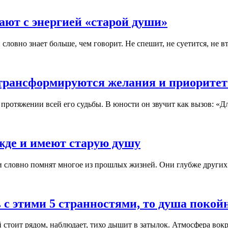
ают с энергией «старой души»
ловно знает больше, чем говорит. Не спешит, не суетится, не вт
трансформируются желания и приоритеты 
отяжении всей его судьбы. В юности он звучит как вызов: «Для 
жде и имеют старую душу
ши словно помнят многое из прошлых жизней. Они глубже других
ь с этими 5 странностями, то душа покойн
 стоит рядом, наблюдает, тихо дышит в затылок. Атмосфера вокру