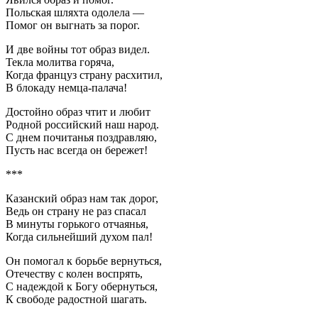
Польская шляхта одолела —
Помог он выгнать за порог.
И две войны тот образ видел.
Текла молитва горяча,
Когда француз страну расхитил,
В блокаду немца-палача!
Достойно образ чтит и любит
Родной российский наш народ.
С днем почитанья поздравляю,
Пусть нас всегда он бережет!
***
Казанский образ нам так дорог,
Ведь он страну не раз спасал
В минуты горького отчаянья,
Когда сильнейший духом пал!
Он помогал к борьбе вернуться,
Отечеству с колен воспрять,
С надеждой к Богу обернуться,
К свободе радостной шагать.