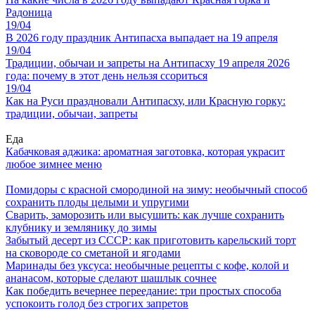
Радоница
19/04
В 2026 году праздник Антипасха выпадает на 19 апреля
19/04
Традиции, обычаи и запреты на Антипасху 19 апреля 2026
года: почему в этот день нельзя ссориться
19/04
Как на Руси праздновали Антипасху, или Красную горку:
традиции, обычаи, запреты
Еда
Кабачковая аджика: ароматная заготовка, которая украсит
любое зимнее меню
Помидоры с красной смородиной на зиму: необычный способ
сохранить плоды целыми и упругими
Сварить, заморозить или высушить: как лучше сохранить
клубнику и землянику до зимы
Забытый десерт из СССР: как приготовить карельский торт
на сковороде со сметаной и ягодами
Маринады без уксуса: необычные рецепты с кофе, колой и
ананасом, которые сделают шашлык сочнее
Как победить вечернее переедание: три простых способа
успокоить голод без строгих запретов