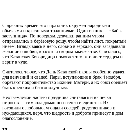
С древних времён этот праздник окружён народными
обычаями и красивыми традициями. Один из них — «Бабья
заступница». По поверьям, девушки ранним утром
отправлялись в берёзовую рощу, чтобы найти лист, покрытый
инеем. Вглядываясь в него, словно в зеркало, они загадывали
желание о любви, красоте и скором замужестве. Считалось,
что Казанская Богородица помогает тем, кто чист сердцем и
верит в чудо.
Считалось также, что День Казанской иконы особенно удачен
для венчаний и свадеб. Пары, вступающие в брак 4 ноября,
обретают покровительство Божией Матери, а их союз обещает
быть крепким и благополучным.
Неотъемлемой частью праздника считалась и выпечка
пирогов — символа домашнего тепла и единства. Их
готовили с любовью, угощали соседей, родственников и
нуждающихся, веря, что щедрость и доброта принесут в дом
благословение.