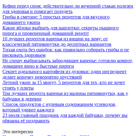
Кефир перед сном: действительно ли вечерний стакан полезен
для здоровья и помогает похудеть
Грибы в сметане: 5 простых рецептов для вкусного
домашнего ужина
Какие яблоки выбрать для шарлотки: секреты пышного
пирога и проверенный домашний рецепт
10 лучших рецептов варенья из вишни на зиму: от
классической пятиминутки до десертных вариантов
Тихая охота без ошибок: как правильно собирать грибы и не
рисковать здоровьем
Не спешу выбрасывать забродившее варенье: готовлю компот,
домашнее вино и быстрые пироги
Секрет идеального картофеля из духовки: один ингредиент
делает корочку невероятно хрустящей
Летний ужин за 15 минут, 5 рецептов для тех, кто не хочет
стоять у плиты
Три лучших рецепта варенья из малины пятиминутки, как у
бабушки в деревне
Список продуктов с нулевым содержанием углеводов,
который удивит каждого
23 июля главный праздник для каждой бабушки, почему вы
обязаны её поздравить
Это интересно