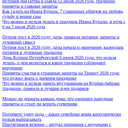
История дня Петра и Павла 12 июля 2026 года, традиции,
приметы и главные запреты
Как гадать на Ивана Купала: 7 старинных обрядов на любовь,
судьбу и вещие сны
Что можно и нельзя делать в праздник Ивана Купалы, в ночь с
6 на 7 июля 2026 года
Петров пост в 2026 году: даты, правила питания, запреты и
духовный смысл
Петров пост в 2026 году: даты начала и окончания, календарь
питания и духовные традиции
День Ксении Петербургской 6 июня 2026 года: что нельзя
делать, о чем молиться и какие традиции соблюдают
верующие
Приметы счастья и страшные запреты на Троицу 2026 года:
что нужно знать о древнем празднике
Что можно и нельзя дарить мусульманам на Курбан-байрам:
традиции, правила и лучшие идеи подарков
Можно ли держать камыш дома: что означают народные
приметы и стоит ли верить суевериям
Потеряете удачу рода – какие семейные вещи категорически
нельзя выбрасывать
Притягиваем везение – ритуал прощания с неудачами с