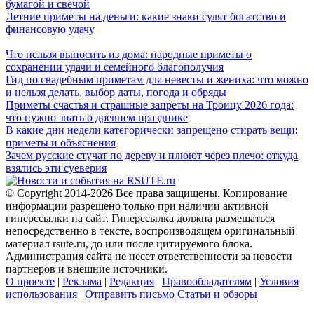
бумагой и свечой
Летние приметы на деньги: какие знаки сулят богатство и
финансовую удачу
Что нельзя выносить из дома: народные приметы о
сохранении удачи и семейного благополучия
Гид по свадебным приметам для невесты и жениха: что можно
и нельзя делать, выбор даты, погода и обряды
Приметы счастья и страшные запреты на Троицу 2026 года:
что нужно знать о древнем празднике
В какие дни недели категорически запрещено стирать вещи:
приметы и объяснения
Зачем русские стучат по дереву и плюют через плечо: откуда
взялись эти суеверия
© Copyright 2014-2026 Все права защищены. Копирование
информации разрешено только при наличии активной
гиперссылки на сайт. Гиперссылка должна размещаться
непосредственно в тексте, воспроизводящем оригинальный
материал rsute.ru, до или после цитируемого блока.
Администрация сайта не несет ответственности за новости
партнеров и внешние источники.
О проекте
|
Реклама
|
Редакция
|
Правообладателям
|
Условия
использования
|
Отправить письмо
Статьи и обзоры