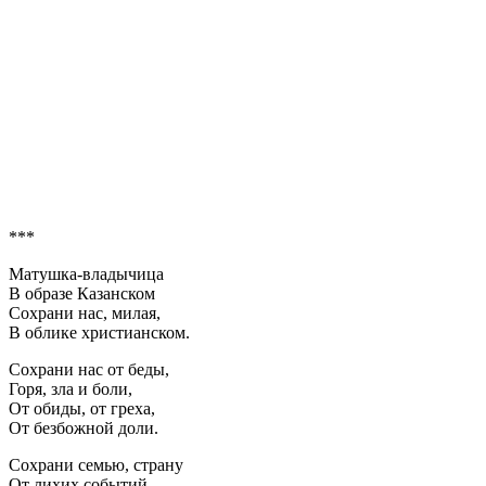
***
Матушка-владычица
В образе Казанском
Сохрани нас, милая,
В облике христианском.
Сохрани нас от беды,
Горя, зла и боли,
От обиды, от греха,
От безбожной доли.
Сохрани семью, страну
От лихих событий,