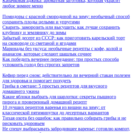
Кабачковая аджика: ароматная заготовка, которая украсит
любое зимнее меню
Помидоры с красной смородиной на зиму: необычный способ
сохранить плоды целыми и упругими
Сварить, заморозить или высушить: как лучше сохранить
клубнику и землянику до зимы
Забытый десерт из СССР: как приготовить карельский торт
на сковороде со сметаной и ягодами
Маринады без уксуса: необычные рецепты с кофе, колой и
ананасом, которые сделают шашлык сочнее
Как победить вечернее переедание: три простых способа
успокоить голод без строгих запретов
Кефир перед сном: действительно ли вечерний стакан полезен
для здоровья и помогает похудеть
Грибы в сметане: 5 простых рецептов для вкусного
домашнего ужина
Какие яблоки выбрать для шарлотки: секреты пышного
пирога и проверенный домашний рецепт
10 лучших рецептов варенья из вишни на зиму: от
классической пятиминутки до десертных вариантов
Тихая охота без ошибок: как правильно собирать грибы и не
рисковать здоровьем
Не спешу выбрасывать забродившее варенье: готовлю компот,