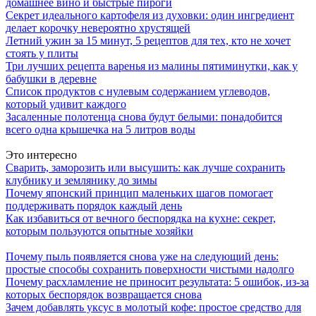
домашнее вино и быстрые пироги
Секрет идеального картофеля из духовки: один ингредиент
делает корочку невероятно хрустящей
Летний ужин за 15 минут, 5 рецептов для тех, кто не хочет
стоять у плиты
Три лучших рецепта варенья из малины пятиминутки, как у
бабушки в деревне
Список продуктов с нулевым содержанием углеводов,
который удивит каждого
Засаленные полотенца снова будут белыми: понадобится
всего одна крышечка на 5 литров воды
Это интересно
Сварить, заморозить или высушить: как лучше сохранить
клубнику и землянику до зимы
Почему японский принцип маленьких шагов помогает
поддерживать порядок каждый день
Как избавиться от вечного беспорядка на кухне: секрет,
которым пользуются опытные хозяйки
Почему пыль появляется снова уже на следующий день:
простые способы сохранить поверхности чистыми надолго
Почему расхламление не приносит результата: 5 ошибок, из-за
которых беспорядок возвращается снова
Зачем добавлять уксус в молотый кофе: простое средство для