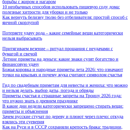
борьбы с жиром и нагаром
10 необычных способов использовать пищевую соду дома:
полезные хитрости для уборки и не только
Как вернуть белизну тюлю без отбеливателя: простой способ с
яичной скорлупой
Потеряете удачу рода – какие семейные вещи категорически
нельзя выбрасывать
Притягиваем везение – ритуал прощания с неудачами с
бумагой и свечой
Летние приметы на деньги: какие знаки сулят богатство и
финансовую удачу
Божья коровка и народные приметы лета 2026: что означают
точки на крыльях и почему жука считают символом счастья
Гид по свадебным приметам для невесты и жениха: что можно
и нельзя делать, выбор даты, погода и обряды
Приметы счастья и страшные запреты на Троицу 2026 года:
что нужно знать о древнем празднике
В какие дни недели категорически запрещено стирать вещи:
приметы и объяснения
Зачем русские стучат по дереву и плюют через плечо: откуда
взялись эти суеверия
Как на Руси и в СССР сохраняли крепость брака: традиции,