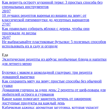
Как вернуть остроту кухонной терке: 3 простых способа без
специальных инструментов
28/07
10 лучших рецептов варенья из вишни на зиму: от
классической пятиминутки до десертных вариантов
27/07
Как правильно собирать яблоки с дерева, чтобы они
пролежали до весны
26/07
Не выбрасывайте пластиковые бутылки: 5 полезных способов
использовать их в саду и огороде
Еда
Экзотические рецепты из арбуза: необычные блюда и напитки
для летнего меню
Булочки с маком и шоколадной глазурью: три рецепта
домашней выпечки
Как сохранить мяту на зиму: простые способы без обычной
сушки
Домашняя горчица за один день: 2 рецепта от шеф-повара для
любителей острого и гурманов
Какие каши помогают защитить печень от ожирения:
доступные продукты на каждый день
Кабачковая аджика: ароматная заготовка, которая украсит