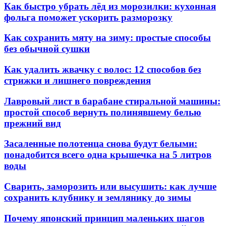
Как быстро убрать лёд из морозилки: кухонная
фольга поможет ускорить разморозку
Как сохранить мяту на зиму: простые способы
без обычной сушки
Как удалить жвачку с волос: 12 способов без
стрижки и лишнего повреждения
Лавровый лист в барабане стиральной машины:
простой способ вернуть полинявшему белью
прежний вид
Засаленные полотенца снова будут белыми:
понадобится всего одна крышечка на 5 литров
воды
Сварить, заморозить или высушить: как лучше
сохранить клубнику и землянику до зимы
Почему японский принцип маленьких шагов