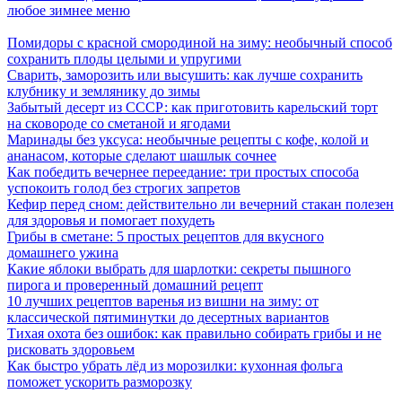
любое зимнее меню
Помидоры с красной смородиной на зиму: необычный способ
сохранить плоды целыми и упругими
Сварить, заморозить или высушить: как лучше сохранить
клубнику и землянику до зимы
Забытый десерт из СССР: как приготовить карельский торт
на сковороде со сметаной и ягодами
Маринады без уксуса: необычные рецепты с кофе, колой и
ананасом, которые сделают шашлык сочнее
Как победить вечернее переедание: три простых способа
успокоить голод без строгих запретов
Кефир перед сном: действительно ли вечерний стакан полезен
для здоровья и помогает похудеть
Грибы в сметане: 5 простых рецептов для вкусного
домашнего ужина
Какие яблоки выбрать для шарлотки: секреты пышного
пирога и проверенный домашний рецепт
10 лучших рецептов варенья из вишни на зиму: от
классической пятиминутки до десертных вариантов
Тихая охота без ошибок: как правильно собирать грибы и не
рисковать здоровьем
Как быстро убрать лёд из морозилки: кухонная фольга
поможет ускорить разморозку