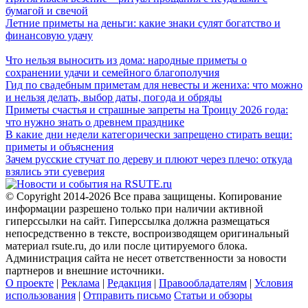
бумагой и свечой
Летние приметы на деньги: какие знаки сулят богатство и
финансовую удачу
Что нельзя выносить из дома: народные приметы о
сохранении удачи и семейного благополучия
Гид по свадебным приметам для невесты и жениха: что можно
и нельзя делать, выбор даты, погода и обряды
Приметы счастья и страшные запреты на Троицу 2026 года:
что нужно знать о древнем празднике
В какие дни недели категорически запрещено стирать вещи:
приметы и объяснения
Зачем русские стучат по дереву и плюют через плечо: откуда
взялись эти суеверия
© Copyright 2014-2026 Все права защищены. Копирование
информации разрешено только при наличии активной
гиперссылки на сайт. Гиперссылка должна размещаться
непосредственно в тексте, воспроизводящем оригинальный
материал rsute.ru, до или после цитируемого блока.
Администрация сайта не несет ответственности за новости
партнеров и внешние источники.
О проекте
|
Реклама
|
Редакция
|
Правообладателям
|
Условия
использования
|
Отправить письмо
Статьи и обзоры