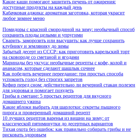
Какие каши помогают защитить печень от ожирения:
доступные продукты на каждый день
Кабачковая аджика: ароматная заготовка, которая украсит
любое зимнее меню
Помидоры с красной смородиной на зиму: необычный способ
сохранить плоды целыми и упругими
Сварить, заморозить или высушить: как лучше сохранить
клубнику и землянику до зимы
Забытый десерт из СССР: как приготовить карельский торт
на сковороде со сметаной и ягодами
Маринады без уксуса: необычные рецепты с кофе, колой и
ананасом, которые сделают шашлык сочнее
Как победить вечернее переедание: три простых способа
успокоить голод без строгих запретов
Кефир перед сном: действительно ли вечерний стакан полезен
для здоровья и помогает похудеть
Грибы в сметане: 5 простых рецептов для вкусного
домашнего ужина
Какие яблоки выбрать для шарлотки: секреты пышного
пирога и проверенный домашний рецепт
10 лучших рецептов варенья из вишни на зиму: от
классической пятиминутки до десертных вариантов
Тихая охота без ошибок: как правильно собирать грибы и не
рисковать здоровьем