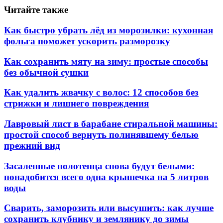
Читайте также
Как быстро убрать лёд из морозилки: кухонная
фольга поможет ускорить разморозку
Как сохранить мяту на зиму: простые способы
без обычной сушки
Как удалить жвачку с волос: 12 способов без
стрижки и лишнего повреждения
Лавровый лист в барабане стиральной машины:
простой способ вернуть полинявшему белью
прежний вид
Засаленные полотенца снова будут белыми:
понадобится всего одна крышечка на 5 литров
воды
Сварить, заморозить или высушить: как лучше
сохранить клубнику и землянику до зимы