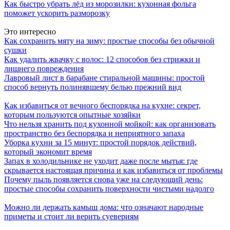
Как быстро убрать лёд из морозилки: кухонная фольга
поможет ускорить разморозку
Это интересно
Как сохранить мяту на зиму: простые способы без обычной
сушки
Как удалить жвачку с волос: 12 способов без стрижки и
лишнего повреждения
Лавровый лист в барабане стиральной машины: простой
способ вернуть полинявшему белью прежний вид
Как избавиться от вечного беспорядка на кухне: секрет,
которым пользуются опытные хозяйки
Что нельзя хранить под кухонной мойкой: как организовать
пространство без беспорядка и неприятного запаха
Уборка кухни за 15 минут: простой порядок действий,
который экономит время
Запах в холодильнике не уходит даже после мытья: где
скрывается настоящая причина и как избавиться от проблемы
Почему пыль появляется снова уже на следующий день:
простые способы сохранить поверхности чистыми надолго
Можно ли держать камыш дома: что означают народные
приметы и стоит ли верить суевериям