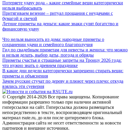
Потеряете удачу рода – какие семейные вещи категорически
нельзя выбрасывать
Притягиваем везение – ритуал прощания с неудачами с
бумагой и свечой
Летние приметы на деньги: какие знаки сулят богатство и
финансовую удачу
Что нельзя выносить из дома: народные приметы о
сохранении удачи и семейного благополучия
Гид по свадебным приметам для невесты и жениха: что можно
и нельзя делать, выбор даты, погода и обряды
Приметы счастья и страшные запреты на Троицу 2026 года:
что нужно знать о древнем празднике
В какие дни недели категорически запрещено стирать вещи:
приметы и объяснения
Зачем русские стучат по дереву и плюют через плечо: откуда
взялись эти суеверия
© Copyright 2014-2026 Все права защищены. Копирование
информации разрешено только при наличии активной
гиперссылки на сайт. Гиперссылка должна размещаться
непосредственно в тексте, воспроизводящем оригинальный
материал rsute.ru, до или после цитируемого блока.
Администрация сайта не несет ответственности за новости
партнеров и внешние источники.