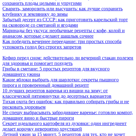
сохранить плоды целыми и упругими
Сварить, заморозить или высушить: как лучше сохранить
клубнику и землянику до зимы
Забытый десерт из СССР: как приготовить карельский торт
на сковороде со сметаной и ягодами
Маринады без уксуса: необычные рецепты с кофе, колой и
ананасом, которые сделают шашлык сочнее
Как победить вечернее переедание: три простых способа
успокоить голод без строгих запретов
Кефир перед сном: действительно ли вечерний стакан полезен
для здоровья и помогает похудеть
Грибы в сметане: 5 простых рецептов для вкусного
домашнего ужина
Какие яблоки выбрать для шарлотки: секреты пышного
пирога и проверенный домашний рецепт
10 лучших рецептов варенья из вишни на зиму: от
классической пятиминутки до десертных вариантов
Тихая охота без ошибок: как правильно собирать грибы и не
рисковать здоровьем
Не спешу выбрасывать забродившее варенье: готовлю компот,
домашнее вино и быстрые пироги
Секрет идеального картофеля из духовки: один ингредиент
делает корочку невероятно хрустящей
Летний ужин за 15 минут, 5 рецептов для тех, кто не хочет