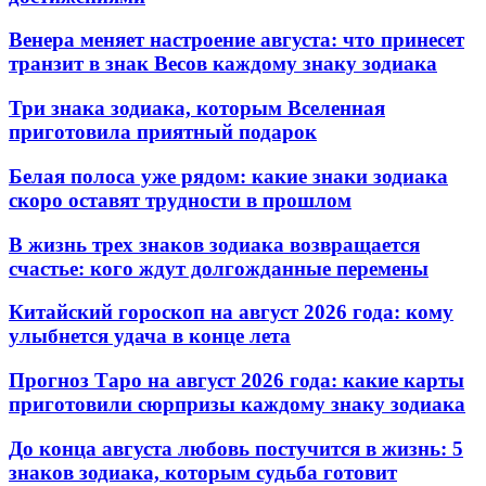
Венера меняет настроение августа: что принесет
транзит в знак Весов каждому знаку зодиака
Три знака зодиака, которым Вселенная
приготовила приятный подарок
Белая полоса уже рядом: какие знаки зодиака
скоро оставят трудности в прошлом
В жизнь трех знаков зодиака возвращается
счастье: кого ждут долгожданные перемены
Китайский гороскоп на август 2026 года: кому
улыбнется удача в конце лета
Прогноз Таро на август 2026 года: какие карты
приготовили сюрпризы каждому знаку зодиака
До конца августа любовь постучится в жизнь: 5
знаков зодиака, которым судьба готовит