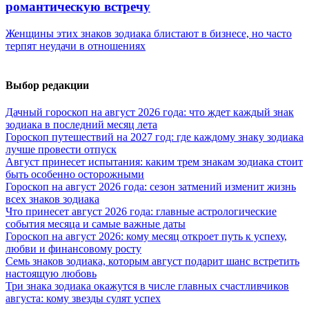
романтическую встречу
Женщины этих знаков зодиака блистают в бизнесе, но часто
терпят неудачи в отношениях
Выбор редакции
Дачный гороскоп на август 2026 года: что ждет каждый знак
зодиака в последний месяц лета
Гороскоп путешествий на 2027 год: где каждому знаку зодиака
лучше провести отпуск
Август принесет испытания: каким трем знакам зодиака стоит
быть особенно осторожными
Гороскоп на август 2026 года: сезон затмений изменит жизнь
всех знаков зодиака
Что принесет август 2026 года: главные астрологические
события месяца и самые важные даты
Гороскоп на август 2026: кому месяц откроет путь к успеху,
любви и финансовому росту
Семь знаков зодиака, которым август подарит шанс встретить
настоящую любовь
Три знака зодиака окажутся в числе главных счастливчиков
августа: кому звезды сулят успех