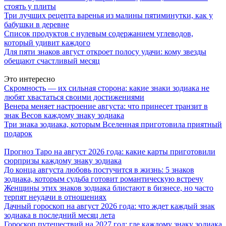
стоять у плиты
Три лучших рецепта варенья из малины пятиминутки, как у
бабушки в деревне
Список продуктов с нулевым содержанием углеводов,
который удивит каждого
Для пяти знаков август откроет полосу удачи: кому звезды
обещают счастливый месяц
Это интересно
Скромность — их сильная сторона: какие знаки зодиака не
любят хвастаться своими достижениями
Венера меняет настроение августа: что принесет транзит в
знак Весов каждому знаку зодиака
Три знака зодиака, которым Вселенная приготовила приятный
подарок
Прогноз Таро на август 2026 года: какие карты приготовили
сюрпризы каждому знаку зодиака
До конца августа любовь постучится в жизнь: 5 знаков
зодиака, которым судьба готовит романтическую встречу
Женщины этих знаков зодиака блистают в бизнесе, но часто
терпят неудачи в отношениях
Дачный гороскоп на август 2026 года: что ждет каждый знак
зодиака в последний месяц лета
Гороскоп путешествий на 2027 год: где каждому знаку зодиака