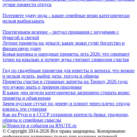
лучше провести отпуск
Потеряете удачу рода – какие семейные вещи категорически
нельзя выбрасывать
Притягиваем везение – ритуал прощания с неудачами с
бумагой и свечой
Летние приметы на деньги: какие знаки сулят богатство и
финансовую удачу
Божья коровка и народные приметы лета 2026: что означают
точки на крыльях и почему жука считают символом счастья
Гид по свадебным приметам для невесты и жениха: что можно
и нельзя делать, выбор даты, погода и обряды
Приметы счастья и страшные запреты на Троицу 2026 года:
что нужно знать о древнем празднике
В какие дни недели категорически запрещено стирать вещи:
приметы и объяснения
Зачем русские стучат по дереву и плюют через плечо: откуда
взялись эти суеверия
Как на Руси и в СССР сохраняли крепость брака: традиции,
обряды и семейные смыслы
© Copyright 2014-2026 Все права защищены. Копирование
информации разрешено только при наличии активной