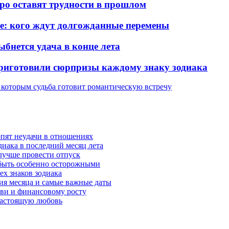
оро оставят трудности в прошлом
ье: кого ждут долгожданные перемены
ыбнется удача в конце лета
 приготовили сюрпризы каждому знаку зодиака
, которым судьба готовит романтическую встречу
рпят неудачи в отношениях
диака в последний месяц лета
 лучше провести отпуск
 быть особенно осторожными
ех знаков зодиака
тия месяца и самые важные даты
юбви и финансовому росту
 настоящую любовь