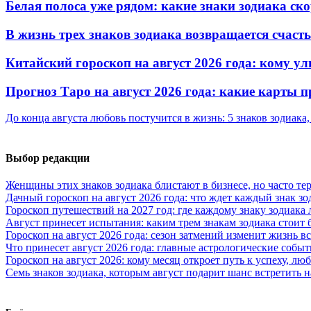
Белая полоса уже рядом: какие знаки зодиака ск
В жизнь трех знаков зодиака возвращается счаст
Китайский гороскоп на август 2026 года: кому ул
Прогноз Таро на август 2026 года: какие карты
До конца августа любовь постучится в жизнь: 5 знаков зодиака
Выбор редакции
Женщины этих знаков зодиака блистают в бизнесе, но часто те
Дачный гороскоп на август 2026 года: что ждет каждый знак зо
Гороскоп путешествий на 2027 год: где каждому знаку зодиака
Август принесет испытания: каким трем знакам зодиака стоит
Гороскоп на август 2026 года: сезон затмений изменит жизнь вс
Что принесет август 2026 года: главные астрологические собы
Гороскоп на август 2026: кому месяц откроет путь к успеху, л
Семь знаков зодиака, которым август подарит шанс встретить