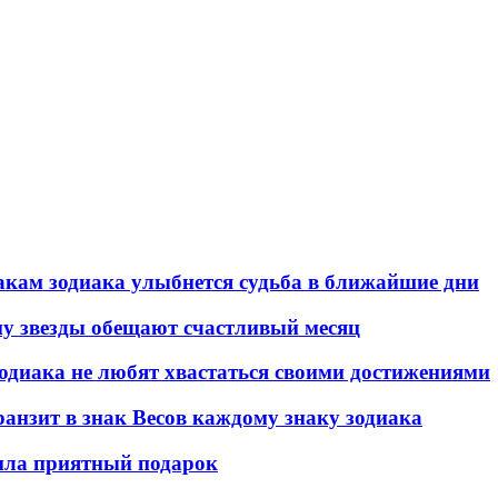
знакам зодиака улыбнется судьба в ближайшие дни
ому звезды обещают счастливый месяц
зодиака не любят хвастаться своими достижениями
транзит в знак Весов каждому знаку зодиака
вила приятный подарок