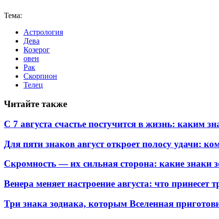
Тема:
Астрология
Дева
Козерог
овен
Рак
Скорпион
Телец
Читайте также
С 7 августа счастье постучится в жизнь: каким 
Для пяти знаков август откроет полосу удачи: к
Скромность — их сильная сторона: какие знаки 
Венера меняет настроение августа: что принесет 
Три знака зодиака, которым Вселенная пригото