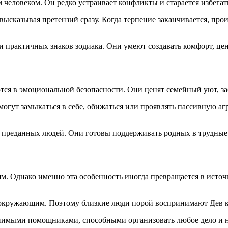
еловеком. Он редко устраивает конфликты и старается избегать
е высказывая претензий сразу. Когда терпение заканчивается, п
 практичных знаков зодиака. Они умеют создавать комфорт, ценя
ся в эмоциональной безопасности. Они ценят семейный уют, за
могут замыкаться в себе, обижаться или проявлять пассивную а
преданных людей. Они готовы поддерживать родных в трудные в
м. Однако именно эта особенность иногда превращается в источ
 к окружающим. Поэтому близкие люди порой воспринимают Дев 
енимыми помощниками, способными организовать любое дело и 