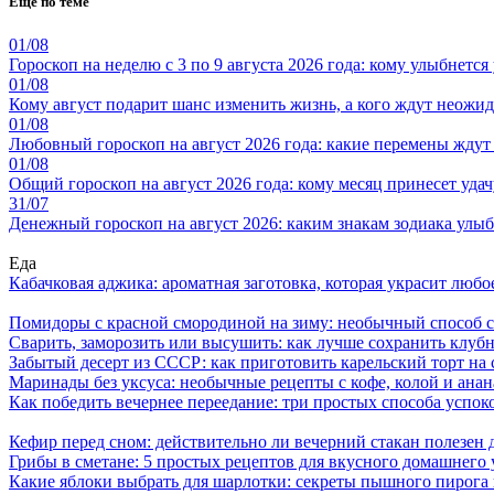
Ещё по теме
01/08
Гороскоп на неделю с 3 по 9 августа 2026 года: кому улыбнется
01/08
Кому август подарит шанс изменить жизнь, а кого ждут неожид
01/08
Любовный гороскоп на август 2026 года: какие перемены ждут
01/08
Общий гороскоп на август 2026 года: кому месяц принесет уда
31/07
Денежный гороскоп на август 2026: каким знакам зодиака улыбн
Еда
Кабачковая аджика: ароматная заготовка, которая украсит люб
Помидоры с красной смородиной на зиму: необычный способ 
Сварить, заморозить или высушить: как лучше сохранить клуб
Забытый десерт из СССР: как приготовить карельский торт на 
Маринады без уксуса: необычные рецепты с кофе, колой и ана
Как победить вечернее переедание: три простых способа успоко
Кефир перед сном: действительно ли вечерний стакан полезен д
Грибы в сметане: 5 простых рецептов для вкусного домашнего
Какие яблоки выбрать для шарлотки: секреты пышного пирог