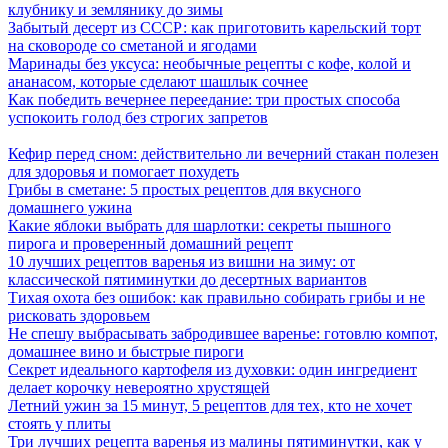
клубнику и землянику до зимы
Забытый десерт из СССР: как приготовить карельский торт
на сковороде со сметаной и ягодами
Маринады без уксуса: необычные рецепты с кофе, колой и
ананасом, которые сделают шашлык сочнее
Как победить вечернее переедание: три простых способа
успокоить голод без строгих запретов
Кефир перед сном: действительно ли вечерний стакан полезен
для здоровья и помогает похудеть
Грибы в сметане: 5 простых рецептов для вкусного
домашнего ужина
Какие яблоки выбрать для шарлотки: секреты пышного
пирога и проверенный домашний рецепт
10 лучших рецептов варенья из вишни на зиму: от
классической пятиминутки до десертных вариантов
Тихая охота без ошибок: как правильно собирать грибы и не
рисковать здоровьем
Не спешу выбрасывать забродившее варенье: готовлю компот,
домашнее вино и быстрые пироги
Секрет идеального картофеля из духовки: один ингредиент
делает корочку невероятно хрустящей
Летний ужин за 15 минут, 5 рецептов для тех, кто не хочет
стоять у плиты
Три лучших рецепта варенья из малины пятиминутки, как у