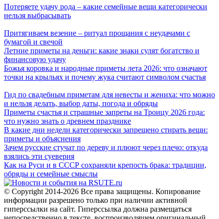
Потеряете удачу рода – какие семейные вещи категорически
нельзя выбрасывать
Притягиваем везение – ритуал прощания с неудачами с
бумагой и свечой
Летние приметы на деньги: какие знаки сулят богатство и
финансовую удачу
Божья коровка и народные приметы лета 2026: что означают
точки на крыльях и почему жука считают символом счастья
Гид по свадебным приметам для невесты и жениха: что можно
и нельзя делать, выбор даты, погода и обряды
Приметы счастья и страшные запреты на Троицу 2026 года:
что нужно знать о древнем празднике
В какие дни недели категорически запрещено стирать вещи:
приметы и объяснения
Зачем русские стучат по дереву и плюют через плечо: откуда
взялись эти суеверия
Как на Руси и в СССР сохраняли крепость брака: традиции,
обряды и семейные смыслы
© Copyright 2014-2026 Все права защищены. Копирование
информации разрешено только при наличии активной
гиперссылки на сайт. Гиперссылка должна размещаться
непосредственно в тексте, воспроизводящем оригинальный