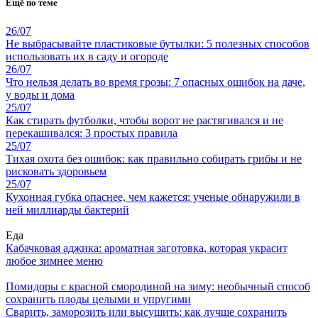
Ещё по теме
26/07
Не выбрасывайте пластиковые бутылки: 5 полезных способов
использовать их в саду и огороде
26/07
Что нельзя делать во время грозы: 7 опасных ошибок на даче,
у воды и дома
25/07
Как стирать футболки, чтобы ворот не растягивался и не
перекашивался: 3 простых правила
25/07
Тихая охота без ошибок: как правильно собирать грибы и не
рисковать здоровьем
25/07
Кухонная губка опаснее, чем кажется: ученые обнаружили в
ней миллиарды бактерий
Еда
Кабачковая аджика: ароматная заготовка, которая украсит
любое зимнее меню
Помидоры с красной смородиной на зиму: необычный способ
сохранить плоды целыми и упругими
Сварить, заморозить или высушить: как лучше сохранить