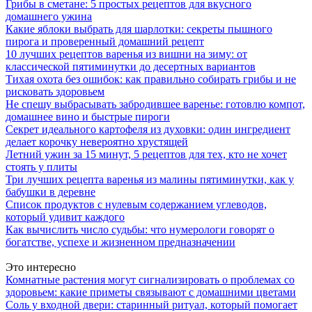
Грибы в сметане: 5 простых рецептов для вкусного
домашнего ужина
Какие яблоки выбрать для шарлотки: секреты пышного
пирога и проверенный домашний рецепт
10 лучших рецептов варенья из вишни на зиму: от
классической пятиминутки до десертных вариантов
Тихая охота без ошибок: как правильно собирать грибы и не
рисковать здоровьем
Не спешу выбрасывать забродившее варенье: готовлю компот,
домашнее вино и быстрые пироги
Секрет идеального картофеля из духовки: один ингредиент
делает корочку невероятно хрустящей
Летний ужин за 15 минут, 5 рецептов для тех, кто не хочет
стоять у плиты
Три лучших рецепта варенья из малины пятиминутки, как у
бабушки в деревне
Список продуктов с нулевым содержанием углеводов,
который удивит каждого
Как вычислить число судьбы: что нумерологи говорят о
богатстве, успехе и жизненном предназначении
Это интересно
Комнатные растения могут сигнализировать о проблемах со
здоровьем: какие приметы связывают с домашними цветами
Соль у входной двери: старинный ритуал, который помогает