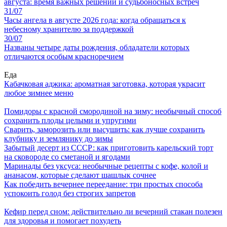
августа: время важных решений и судьбоносных встреч
31/07
Часы ангела в августе 2026 года: когда обращаться к
небесному хранителю за поддержкой
30/07
Названы четыре даты рождения, обладатели которых
отличаются особым красноречием
Еда
Кабачковая аджика: ароматная заготовка, которая украсит
любое зимнее меню
Помидоры с красной смородиной на зиму: необычный способ
сохранить плоды целыми и упругими
Сварить, заморозить или высушить: как лучше сохранить
клубнику и землянику до зимы
Забытый десерт из СССР: как приготовить карельский торт
на сковороде со сметаной и ягодами
Маринады без уксуса: необычные рецепты с кофе, колой и
ананасом, которые сделают шашлык сочнее
Как победить вечернее переедание: три простых способа
успокоить голод без строгих запретов
Кефир перед сном: действительно ли вечерний стакан полезен
для здоровья и помогает похудеть