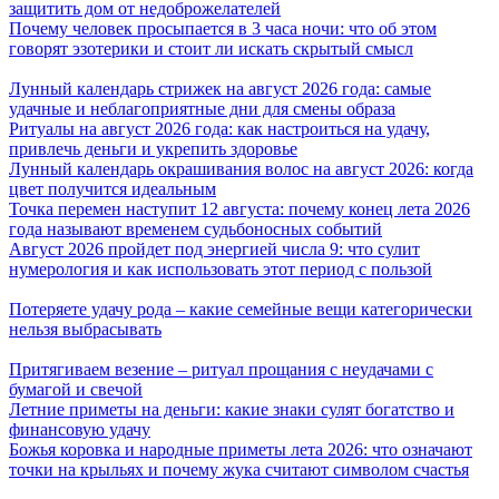
защитить дом от недоброжелателей
Почему человек просыпается в 3 часа ночи: что об этом
говорят эзотерики и стоит ли искать скрытый смысл
Лунный календарь стрижек на август 2026 года: самые
удачные и неблагоприятные дни для смены образа
Ритуалы на август 2026 года: как настроиться на удачу,
привлечь деньги и укрепить здоровье
Лунный календарь окрашивания волос на август 2026: когда
цвет получится идеальным
Точка перемен наступит 12 августа: почему конец лета 2026
года называют временем судьбоносных событий
Август 2026 пройдет под энергией числа 9: что сулит
нумерология и как использовать этот период с пользой
Потеряете удачу рода – какие семейные вещи категорически
нельзя выбрасывать
Притягиваем везение – ритуал прощания с неудачами с
бумагой и свечой
Летние приметы на деньги: какие знаки сулят богатство и
финансовую удачу
Божья коровка и народные приметы лета 2026: что означают
точки на крыльях и почему жука считают символом счастья