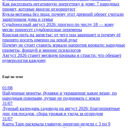
Как распознать негативную энергетику в доме: 7 народных
примет, которые многие игнорируют
Кукла-мотанка без лица: почему этот древний оберег считали
защитником дома и семьи
Судьбоносный август 2026: прогноз по числу 18 — кому
месяц принесет судьбоносные перемены
Красная нить на запястье: от чего она защищает и почему её
принято носить именно на левой руке
Почему не стоит ставить зеркало напротив кровати: народные
приметы, фэншуй и мнение психологов
Август 2026 станет месяцем прорыва и страсти: что обещает
нумерология каждому
Ещё по теме
01/08
Найденные монеты, булавки и украшения: какие вещи, по
народным поверьям, лучше не поднимать с земли
31/07
Лунный календарь садовода на август 2026: благоприятные
дни для посадок, сбора урожая и ухода за огородом
31/07
Карта Таро раскрыла главную энергию недели с 3 по 9