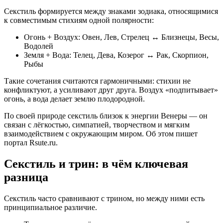
Секстиль формируется между знаками зодиака, относящимися
к совместимым стихиям одной полярности:
Огонь + Воздух: Овен, Лев, Стрелец ↔ Близнецы, Весы,
Водолей
Земля + Вода: Телец, Дева, Козерог ↔ Рак, Скорпион,
Рыбы
Такие сочетания считаются гармоничными: стихии не
конфликтуют, а усиливают друг друга. Воздух «подпитывает»
огонь, а вода делает землю плодородной.
По своей природе секстиль близок к энергии Венеры — он
связан с лёгкостью, симпатией, творчеством и мягким
взаимодействием с окружающим миром. Об этом пишет
портал Rsute.ru.
Секстиль и трин: в чём ключевая
разница
Секстиль часто сравнивают с трином, но между ними есть
принципиальное различие.