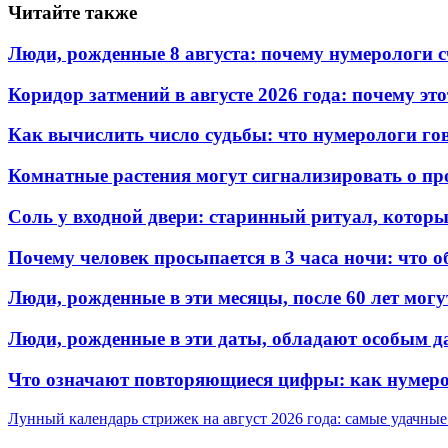
Читайте также
Люди, рожденные 8 августа: почему нумерологи с
Коридор затмений в августе 2026 года: почему эт
Как вычислить число судьбы: что нумерологи гов
Комнатные растения могут сигнализировать о пр
Соль у входной двери: старинный ритуал, котор
Почему человек просыпается в 3 часа ночи: что о
Люди, рожденные в эти месяцы, после 60 лет могу
Люди, рожденные в эти даты, обладают особым д
Что означают повторяющиеся цифры: как нумерол
Лунный календарь стрижек на август 2026 года: самые удачные