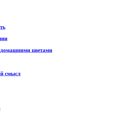
ать
нии
с домашними цветами
ый смысл
е