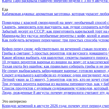
Карта Таро раскрыла главную энергию недели с 3 по 9 августа
Еда
Кабачковая аджика: ароматная заготовка, которая украсит люб
Помидоры с красной смородиной на зиму: необычный способ 
Сварить, заморозить или высушить: как лучше сохранить клуб
Забытый десерт из СССР: как приготовить карельский торт на 
Маринады без уксуса: необычные рецепты с кофе, колой и ана
Как победить вечернее переедание: три простых способа успоко
Кефир перед сном: действительно ли вечерний стакан полезен д
Грибы в сметане: 5 простых рецептов для вкусного домашнего
Какие яблоки выбрать для шарлотки: секреты пышного пирог
10 лучших рецептов варенья из вишни на зиму: от классическ
Тихая охота без ошибок: как правильно собирать грибы и не ри
Не спешу выбрасывать забродившее варенье: готовлю компот,
Секрет идеального картофеля из духовки: один ингредиент дел
Летний ужин за 15 минут, 5 рецептов для тех, кто не хочет сто
Три лучших рецепта варенья из малины пятиминутки, как у ба
Список продуктов с нулевым содержанием углеводов, который
Люди, рожденные 8 августа: почему нумерологи считают эту д
Это интересно
Коридор затмений в августе 2026 года: почему этот период сч