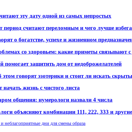
читают эту дату одной из самых непростых
от период считают переломным и чего лучше избег
орят о богатстве, успехе и жизненном предназначе
облемах со здоровьем: какие приметы связывают 
ый помогает защитить дом от недоброжелателей
б этом говорят эзотерики и стоит ли искать скрыт
т начать жизнь с чистого листа
аром общения: нумерологи назвали 4 числа
оги объясняют комбинации 111, 222, 333 и други
 и неблагоприятные дни для смены образа