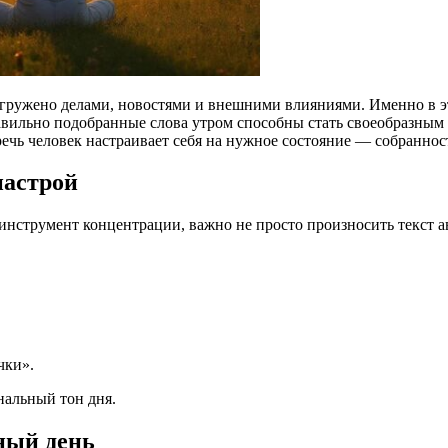
ерегружено делами, новостями и внешними влияниями. Именно в
авильно подобранные слова утром способны стать своеобразным 
речь человек настраивает себя на нужное состояние — собраннос
настрой
инструмент концентрации, важно не просто произносить текст а
чки».
нальный тон дня.
ный день