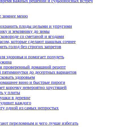
: время важных решений и судьбоносных встреч
ое зимнее меню
сохранить плоды целыми и упругими
нику и землянику до зимы
сковороде со сметаной и ягодами
насом, которые сделают шашлык сочнее
ить голод без строгих запретов
ля здоровья и помогает похудеть
 ужина
а и проверенный домашний рецепт
ой пятиминутки до десертных вариантов
сковать здоровьем
 домашнее вино и быстрые пироги
ает корочку невероятно хрустящей
ять у плиты
бушки в деревне
 удивит каждого
ату одной из самых непростых
итают переломным и чего лучше избегать