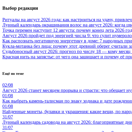
Выбор редакции
Ритуалы на август 2026 года: как настроиться на удачу, привле
Лунный календарь окрашивания волос на август 2026: когда ц
Точка перемен наступит 12 августа: почему конец лета 2026 г
Август 2026 пройдет под энергией числа 9: что сулит нумероло
Как распознать негативную энергетику в доме: 7 народных пр
Кукла-мотанка без лица: почему этот древний оберег считали 
Судьбоносный август 2026: прогноз по числу 18 — кому месяц
Красная нить на запястье: от чего она защищает и почему её п
Ещё по теме
02/08
Август 2026 станет месяцем прорыва и страсти: что обещает н
01/08
Как выбрать камень-талисман по знаку зодиака и дате рождени
01/08
Найденные монеты, булавки и украшения: какие вещи, по наро
31/07
Лунный календарь садовода на август 2026: благоприятные дни 
31/07