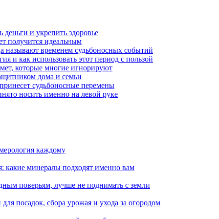
чь деньги и укрепить здоровье
вет получится идеальным
ода называют временем судьбоносных событий
гия и как использовать этот период с пользой
имет, которые многие игнорируют
защитником дома и семьи
 принесет судьбоносные перемены
ринято носить именно на левой руке
умерология каждому
я: какие минералы подходят именно вам
дным поверьям, лучше не поднимать с земли
для посадок, сбора урожая и ухода за огородом