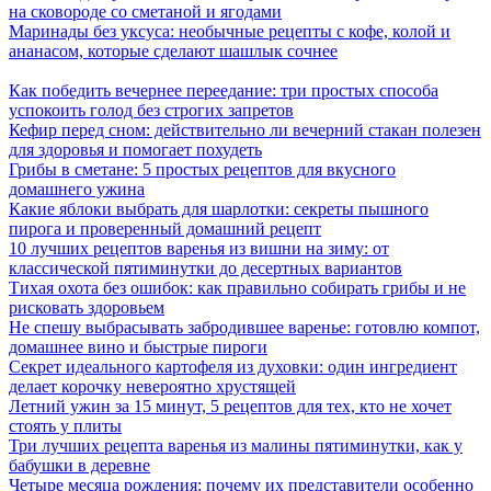
на сковороде со сметаной и ягодами
Маринады без уксуса: необычные рецепты с кофе, колой и
ананасом, которые сделают шашлык сочнее
Как победить вечернее переедание: три простых способа
успокоить голод без строгих запретов
Кефир перед сном: действительно ли вечерний стакан полезен
для здоровья и помогает похудеть
Грибы в сметане: 5 простых рецептов для вкусного
домашнего ужина
Какие яблоки выбрать для шарлотки: секреты пышного
пирога и проверенный домашний рецепт
10 лучших рецептов варенья из вишни на зиму: от
классической пятиминутки до десертных вариантов
Тихая охота без ошибок: как правильно собирать грибы и не
рисковать здоровьем
Не спешу выбрасывать забродившее варенье: готовлю компот,
домашнее вино и быстрые пироги
Секрет идеального картофеля из духовки: один ингредиент
делает корочку невероятно хрустящей
Летний ужин за 15 минут, 5 рецептов для тех, кто не хочет
стоять у плиты
Три лучших рецепта варенья из малины пятиминутки, как у
бабушки в деревне
Четыре месяца рождения: почему их представители особенно