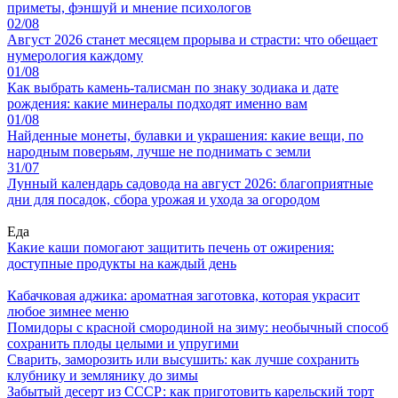
приметы, фэншуй и мнение психологов
02/08
Август 2026 станет месяцем прорыва и страсти: что обещает
нумерология каждому
01/08
Как выбрать камень-талисман по знаку зодиака и дате
рождения: какие минералы подходят именно вам
01/08
Найденные монеты, булавки и украшения: какие вещи, по
народным поверьям, лучше не поднимать с земли
31/07
Лунный календарь садовода на август 2026: благоприятные
дни для посадок, сбора урожая и ухода за огородом
Еда
Какие каши помогают защитить печень от ожирения:
доступные продукты на каждый день
Кабачковая аджика: ароматная заготовка, которая украсит
любое зимнее меню
Помидоры с красной смородиной на зиму: необычный способ
сохранить плоды целыми и упругими
Сварить, заморозить или высушить: как лучше сохранить
клубнику и землянику до зимы
Забытый десерт из СССР: как приготовить карельский торт