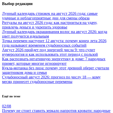
Выбор редакции
Лунный календарь стрижек на август 2026 года: самые
удачные и неблагоприятные дни для смены образа
Ритуалы на август 2026 года: как настроиться на удачу,
привлечь деньги и укрепить здоровье
Лунный календарь окрашивания волос на август 2026: когда
цвет получится идеальным
Точка перемен наступит 12 августа: почему конец лета 2026
года называют временем судьбоносных событий
Август 2026 пройдет под энергией числа 9: что сулит
нумерология и как использовать этот период с пользой
Как распознать негативную энергетику в доме: 7 народных
примет, которые многие игнорируют
Кукла-мотанка без лица: почему этот древний оберег считали
защитником дома и семьи
Судьбоносный август 2026: прогноз по числу 18 — кому
месяц принесет судьбоносные перемены
Ещё по теме
02/08
Почему не стоит ставить зеркало напротив кровати: народные