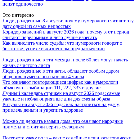
ценят одиночество
Это интересно
Люди, рожденные 8 августа: почему нумерологи считают эту
дату одной из самых непростых
Коридор затмений в августе 2026 года: почему этот период
считают переломным и чего лучше избегать
Как вычислить число судьбы: что нумерологи говорят о
богатстве, успехе и жизненном предназначении
Люди, рожденные в эти месяцы, после 60 лет могут начать
жизнь с чистого листа
Люди, рожденные в эти даты, обладают особым даром
общения: нумерологи назвали 4 числа
Что означают повторяющиеся цифры: как нумерологи
объясняют комбинации 111, 222, 333 и другие
Лунный календарь стрижек на август 2026 года: самые
удачные и неблагоприятные дни для смены образа
Ритуалы на август 2026 года: как настроиться на удачу,
привлечь деньги и укрепить здоровье
Можно ли держать камыш дома: что означают народные
приметы и стоит ли верить суевериям
Потеряете удачу рода – какие семейные вещи категорически