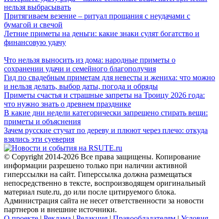
нельзя выбрасывать
Притягиваем везение – ритуал прощания с неудачами с
бумагой и свечой
Летние приметы на деньги: какие знаки сулят богатство и
финансовую удачу
Что нельзя выносить из дома: народные приметы о
сохранении удачи и семейного благополучия
Гид по свадебным приметам для невесты и жениха: что можно
и нельзя делать, выбор даты, погода и обряды
Приметы счастья и страшные запреты на Троицу 2026 года:
что нужно знать о древнем празднике
В какие дни недели категорически запрещено стирать вещи:
приметы и объяснения
Зачем русские стучат по дереву и плюют через плечо: откуда
взялись эти суеверия
© Copyright 2014-2026 Все права защищены. Копирование
информации разрешено только при наличии активной
гиперссылки на сайт. Гиперссылка должна размещаться
непосредственно в тексте, воспроизводящем оригинальный
материал rsute.ru, до или после цитируемого блока.
Администрация сайта не несет ответственности за новости
партнеров и внешние источники.
О проекте
|
Реклама
|
Редакция
|
Правообладателям
|
Условия