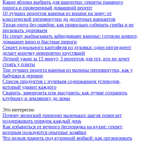
Какие яблоки выбрать для шарлотки: секреты пышного
пирога и проверенный домашний рецепт
10 лучших рецептов варенья из вишни на зиму: от
классической пятиминутки до десертных вариантов
Тихая охота без ошибок: как правильно собирать грибы и не
рисковать здоровьем
Не спешу выбрасывать забродившее варенье: готовлю компот,
домашнее вино и быстрые пироги
Секрет идеального картофеля из духовки: один ингредиент
делает корочку невероятно хрустящей
Летний ужин за 15 минут, 5 рецептов для тех, кто не хочет
стоять у плиты
Три лучших рецепта варенья из малины пятиминутки, как у
бабушки в деревне
Список продуктов с нулевым содержанием углеводов,
который удивит каждого
Сварить, заморозить или высушить: как лучше сохранить
клубнику и землянику до зимы
Это интересно
Почему японский принцип маленьких шагов помогает
поддерживать порядок каждый день
Как избавиться от вечного беспорядка на кухне: секрет,
которым пользуются опытные хозяйки
Что нельзя хранить под кухонной мойкой: как организовать