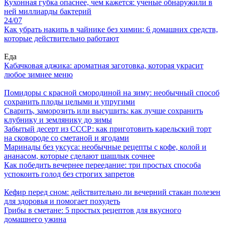
Кухонная губка опаснее, чем кажется: ученые обнаружили в
ней миллиарды бактерий
24/07
Как убрать накипь в чайнике без химии: 6 домашних средств,
которые действительно работают
Еда
Кабачковая аджика: ароматная заготовка, которая украсит
любое зимнее меню
Помидоры с красной смородиной на зиму: необычный способ
сохранить плоды целыми и упругими
Сварить, заморозить или высушить: как лучше сохранить
клубнику и землянику до зимы
Забытый десерт из СССР: как приготовить карельский торт
на сковороде со сметаной и ягодами
Маринады без уксуса: необычные рецепты с кофе, колой и
ананасом, которые сделают шашлык сочнее
Как победить вечернее переедание: три простых способа
успокоить голод без строгих запретов
Кефир перед сном: действительно ли вечерний стакан полезен
для здоровья и помогает похудеть
Грибы в сметане: 5 простых рецептов для вкусного
домашнего ужина