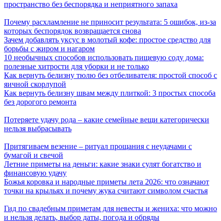
пространство без беспорядка и неприятного запаха
Почему расхламление не приносит результата: 5 ошибок, из-за
которых беспорядок возвращается снова
Зачем добавлять уксус в молотый кофе: простое средство для
борьбы с жиром и нагаром
10 необычных способов использовать пищевую соду дома:
полезные хитрости для уборки и не только
Как вернуть белизну тюлю без отбеливателя: простой способ с
яичной скорлупой
Как вернуть белизну швам между плиткой: 3 простых способа
без дорогого ремонта
Потеряете удачу рода – какие семейные вещи категорически
нельзя выбрасывать
Притягиваем везение – ритуал прощания с неудачами с
бумагой и свечой
Летние приметы на деньги: какие знаки сулят богатство и
финансовую удачу
Божья коровка и народные приметы лета 2026: что означают
точки на крыльях и почему жука считают символом счастья
Гид по свадебным приметам для невесты и жениха: что можно
и нельзя делать, выбор даты, погода и обряды