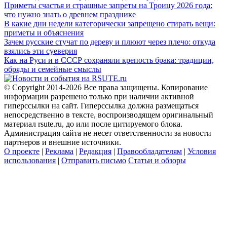
Приметы счастья и страшные запреты на Троицу 2026 года:
что нужно знать о древнем празднике
В какие дни недели категорически запрещено стирать вещи:
приметы и объяснения
Зачем русские стучат по дереву и плюют через плечо: откуда
взялись эти суеверия
Как на Руси и в СССР сохраняли крепость брака: традиции,
обряды и семейные смыслы
© Copyright 2014-2026 Все права защищены. Копирование
информации разрешено только при наличии активной
гиперссылки на сайт. Гиперссылка должна размещаться
непосредственно в тексте, воспроизводящем оригинальный
материал rsute.ru, до или после цитируемого блока.
Администрация сайта не несет ответственности за новости
партнеров и внешние источники.
О проекте
|
Реклама
|
Редакция
|
Правообладателям
|
Условия
использования
|
Отправить письмо
Статьи и обзоры