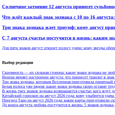
Солнечное затмение 12 августа принесет судьбоно
Что ждёт каждый знак зодиака с 10 по 16 августа:
Три знака зодиака ждет триумф: кому август при
С 7 августа счастье постучится в жизнь: каким 
Для пяти знаков август откроет полосу удачи: кому звезды об
Выбор редакции
Скромность — их сильная сторона: какие знаки зодиака не лю
Венера меняет настроение августа: что принесет транзит в зна
Три знака зодиака, которым Вселенная приготовила приятный 
Белая полоса уже рядом: какие знаки зодиака скоро оставят тр
В жизнь трех знаков зодиака возвращается счастье: кого ждут
Китайский гороскоп на август 2026 года: кому улыбнется удача 
Прогноз Таро на август 2026 года: какие карты приготовили с
До конца августа любовь постучится в жизнь: 5 знаков зодиака