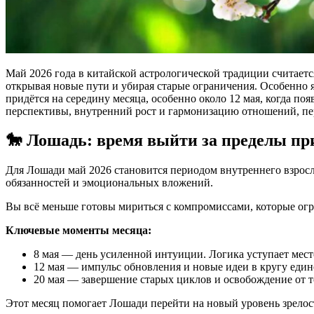
Май 2026 года в китайской астрологической традиции считаетс
открывая новые пути и убирая старые ограничения. Особенно 
придётся на середину месяца, особенно около 12 мая, когда п
перспективы, внутренний рост и гармонизацию отношений, пере
🐎 Лошадь: время выйти за пределы п
Для Лошади май 2026 становится периодом внутреннего взросле
обязанностей и эмоциональных вложений.
Вы всё меньше готовы мириться с компромиссами, которые огр
Ключевые моменты месяца:
8 мая — день усиленной интуиции. Логика уступает мест
12 мая — импульс обновления и новые идеи в кругу ед
20 мая — завершение старых циклов и освобождение от то
Этот месяц помогает Лошади перейти на новый уровень зрелост