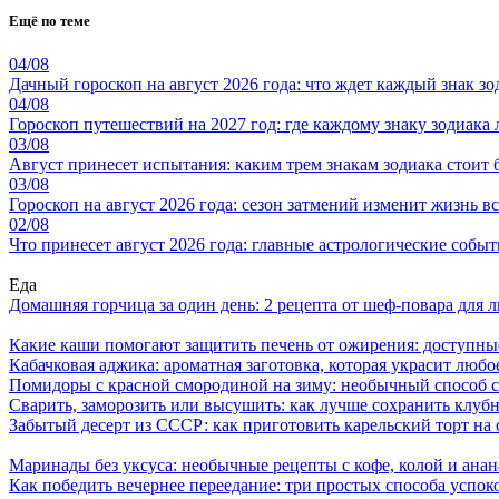
Ещё по теме
04/08
Дачный гороскоп на август 2026 года: что ждет каждый знак зо
04/08
Гороскоп путешествий на 2027 год: где каждому знаку зодиака
03/08
Август принесет испытания: каким трем знакам зодиака стоит
03/08
Гороскоп на август 2026 года: сезон затмений изменит жизнь вс
02/08
Что принесет август 2026 года: главные астрологические собы
Еда
Домашняя горчица за один день: 2 рецепта от шеф-повара для 
Какие каши помогают защитить печень от ожирения: доступны
Кабачковая аджика: ароматная заготовка, которая украсит люб
Помидоры с красной смородиной на зиму: необычный способ 
Сварить, заморозить или высушить: как лучше сохранить клуб
Забытый десерт из СССР: как приготовить карельский торт на 
Маринады без уксуса: необычные рецепты с кофе, колой и ана
Как победить вечернее переедание: три простых способа успоко