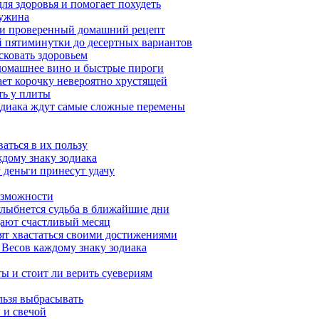
ля здоровья и помогает похудеть
 ужина
а и проверенный домашний рецепт
ой пятиминутки до десертных вариантов
сковать здоровьем
 домашнее вино и быстрые пироги
ает корочку невероятно хрустящей
ять у плиты
зодиака ждут самые сложные перемены
ваться в их пользу
ждому знаку зодиака
 деньги принесут удачу
возможности
 улыбнется судьба в ближайшие дни
ещают счастливый месяц
бят хвастаться своими достижениями
к Весов каждому знаку зодиака
ы и стоит ли верить суевериям
льзя выбрасывать
 и свечой