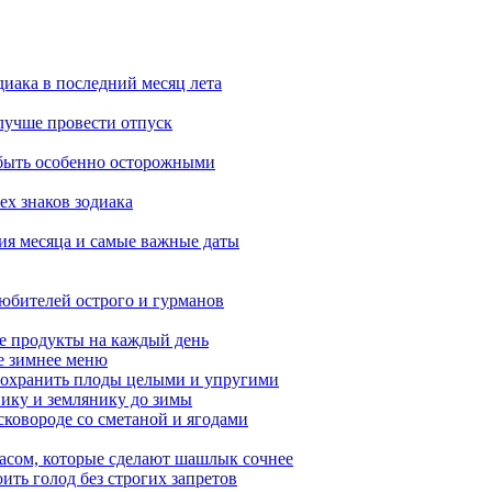
диака в последний месяц лета
 лучше провести отпуск
 быть особенно осторожными
ех знаков зодиака
тия месяца и самые важные даты
любителей острого и гурманов
е продукты на каждый день
ое зимнее меню
сохранить плоды целыми и упругими
нику и землянику до зимы
сковороде со сметаной и ягодами
насом, которые сделают шашлык сочнее
ить голод без строгих запретов