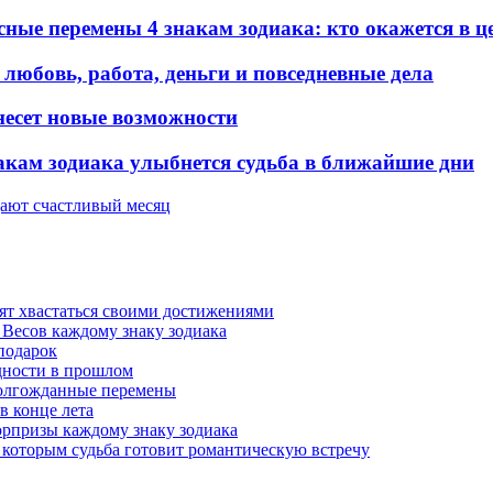
сные перемены 4 знакам зодиака: кто окажется в ц
 любовь, работа, деньги и повседневные дела
несет новые возможности
знакам зодиака улыбнется судьба в ближайшие дни
ещают счастливый месяц
бят хвастаться своими достижениями
к Весов каждому знаку зодиака
подарок
удности в прошлом
 долгожданные перемены
в конце лета
юрпризы каждому знаку зодиака
, которым судьба готовит романтическую встречу