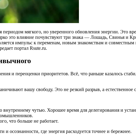
я периодом мягкого, но уверенного обновления энергии. Это вре
ярко это влияние почувствуют три знака — Лошадь, Свинья и К
оявляется импульс к переменам, новым знакомствам и совместным
дает портал Rsute.ru.
ривычного
ния и переоценки приоритетов. Всё, что раньше казалось стабил
аничивают вашу свободу. Это не резкий разрыв, а естественное
о внутреннему чутью. Хорошее время для делегирования и уста
иномышленников.
го, что больше не работает.
и и осознанности, где энергия расходуется точнее и бережнее.