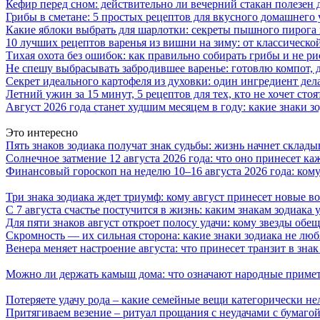
Кефир перед сном: действительно ли вечерний стакан полезен д
Грибы в сметане: 5 простых рецептов для вкусного домашнего
Какие яблоки выбрать для шарлотки: секреты пышного пирог
10 лучших рецептов варенья из вишни на зиму: от классическ
Тихая охота без ошибок: как правильно собирать грибы и не ри
Не спешу выбрасывать забродившее варенье: готовлю компот,
Секрет идеального картофеля из духовки: один ингредиент дел
Летний ужин за 15 минут, 5 рецептов для тех, кто не хочет сто
Август 2026 года станет худшим месяцем в году: какие знаки 
Это интересно
Пять знаков зодиака получат знак судьбы: жизнь начнет склады
Солнечное затмение 12 августа 2026 года: что оно принесет ка
Финансовый гороскоп на неделю 10–16 августа 2026 года: кому
Три знака зодиака ждет триумф: кому август принесет новые 
С 7 августа счастье постучится в жизнь: каким знакам зодиака
Для пяти знаков август откроет полосу удачи: кому звезды об
Скромность — их сильная сторона: какие знаки зодиака не лю
Венера меняет настроение августа: что принесет транзит в зна
Можно ли держать камыш дома: что означают народные примет
Потеряете удачу рода – какие семейные вещи категорически не
Притягиваем везение – ритуал прощания с неудачами с бумагой