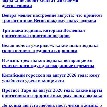
зодиака не любят хвастаться своими
достижениями
Венера меняет настроение августа: что принесет
транзит в знак Весов каждому знаку зодиака
Три знака зодиака, которым Вселенная
приготовила приятный подарок
Белая полоса уже рядом: какие знаки зодиака
скоро оставят трудности в прошлом
В жизнь трех знаков зодиака возвращается
счастье: кого ждут долгожданные перемены
Китайский гороскоп на август 2026 года: кому
улыбнется удача в конце лета
Прогноз Таро на август 2026 года: какие карты
приготовили сюрпризы каждому знаку зодиака
До конца августа любовь постучится в жизнь: 5