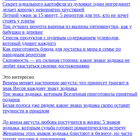
Секрет идеального картофеля из духовки: один ингредиент
делает корочку невероятно хрустящей
Летний ужин за 15 минут, 5 рецептов для тех, кто не хочет
стоять у плиты
Три лучших рецепта варенья из малины пятиминутки, как у
бабушки в деревне
Список продуктов с нулевым содержанием углеводов,
который удивит каждого
Как приготовить блюда для достатка и мира в семье по
народным рецептам
Скромность — их сильная сторона: какие знаки зодиака не
любят хвастаться своими достижениями
Это интересно
Венера меняет настроение августа: что принесет транзит в
знак Весов каждому знаку зодиака
Три знака зодиака, которым Вселенная приготовила приятный
подарок
Белая полоса уже рядом: какие знаки зодиака скоро оставят
трудности в прошлом
До конца августа любовь постучится в жизнь: 5 знаков
зодиака, которым судьба готовит романтическую встречу
Женщины этих знаков зодиака блистают в бизнесе, но часто
терпят неудачи в отношениях