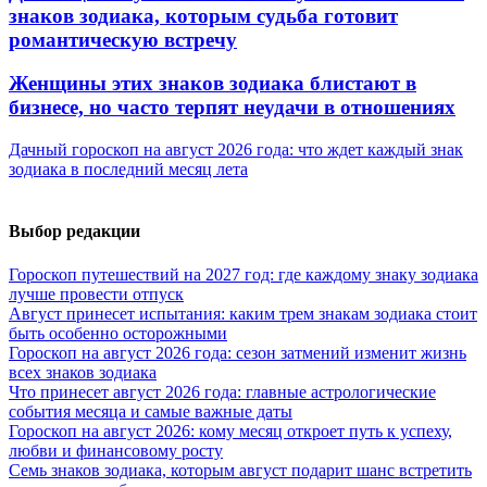
знаков зодиака, которым судьба готовит
романтическую встречу
Женщины этих знаков зодиака блистают в
бизнесе, но часто терпят неудачи в отношениях
Дачный гороскоп на август 2026 года: что ждет каждый знак
зодиака в последний месяц лета
Выбор редакции
Гороскоп путешествий на 2027 год: где каждому знаку зодиака
лучше провести отпуск
Август принесет испытания: каким трем знакам зодиака стоит
быть особенно осторожными
Гороскоп на август 2026 года: сезон затмений изменит жизнь
всех знаков зодиака
Что принесет август 2026 года: главные астрологические
события месяца и самые важные даты
Гороскоп на август 2026: кому месяц откроет путь к успеху,
любви и финансовому росту
Семь знаков зодиака, которым август подарит шанс встретить