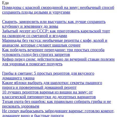
Еда
Помидоры с красной смородиной на зиму: необычный способ
сохранить плоды целыми и упругими
Сварить, заморозить или высушить: как лучше сохранить
клубнику и землянику до зимы
Забытый десерт из СССР: как приготовить карельский торт
на сковороде со сметаной и ягодами
Маринады без уксуса: необычные рецепты с кофе, колой и
ананасом, которые сделают шашлык сочнее
Как победить вечернее переедание: три простых способа
успокоить голод без строгих запретов
Кефир перед сном: действительно ли вечерний стакан полезен
для здоровья и помогает похудеть
Грибы в сметане: 5 простых рецептов для вкусного
домашнего ужина
Какие яблоки выбрать для шарлотки: секреты пышного
пирога и проверенный домашний рецепт
10 лучших рецептов варенья из вишни на зиму: от
классической пятиминутки до десертных вариантов
Тихая охота без ошибок: как правильно собирать грибы и не
рисковать здоровьем
Не спешу выбрасывать забродившее варенье: готовлю компот,
домашнее вино и быстрые пироги