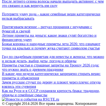
После летнего сезона волосы начали выпадать активнее: с чем
это связано и как вернуть им силу
Потеряете удачу рода – какие семейные вещи категорически
нельзя выбрасывать
Притягиваем везение – ритуал прощания с неудачами с
бумагой и свечой
Летние приметы на деньги: какие знаки сулят богатство и
финансовую удачу
Божья коровка и народные приметы лета 2026: что означают
точки на крыльях и почему жука считают символом счастья
Гид по свадебным приметам для невесты и жениха: что можно
и нельзя делать, выбор даты, погода и обряды
Приметы счастья и страшные запреты на Троицу 2026 года:
что нужно знать о древнем празднике
В какие дни недели категорически запрещено стирать вещи:
приметы и объяснения
Зачем русские стучат по дереву и плюют через плечо: откуда
взялись эти суеверия
Как на Руси и в СССР сохраняли крепость брака: традиции,
обряды и семейные смыслы
© Copyright 2014-2026 Все права защищены. Копирование