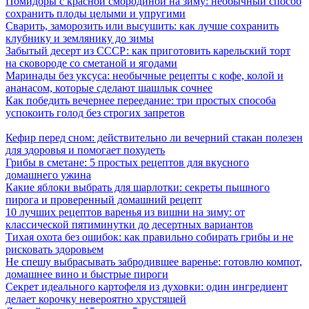
Помидоры с красной смородиной на зиму: необычный способ
сохранить плоды целыми и упругими
Сварить, заморозить или высушить: как лучше сохранить
клубнику и землянику до зимы
Забытый десерт из СССР: как приготовить карельский торт
на сковороде со сметаной и ягодами
Маринады без уксуса: необычные рецепты с кофе, колой и
ананасом, которые сделают шашлык сочнее
Как победить вечернее переедание: три простых способа
успокоить голод без строгих запретов
Кефир перед сном: действительно ли вечерний стакан полезен
для здоровья и помогает похудеть
Грибы в сметане: 5 простых рецептов для вкусного
домашнего ужина
Какие яблоки выбрать для шарлотки: секреты пышного
пирога и проверенный домашний рецепт
10 лучших рецептов варенья из вишни на зиму: от
классической пятиминутки до десертных вариантов
Тихая охота без ошибок: как правильно собирать грибы и не
рисковать здоровьем
Не спешу выбрасывать забродившее варенье: готовлю компот,
домашнее вино и быстрые пироги
Секрет идеального картофеля из духовки: один ингредиент
делает корочку невероятно хрустящей