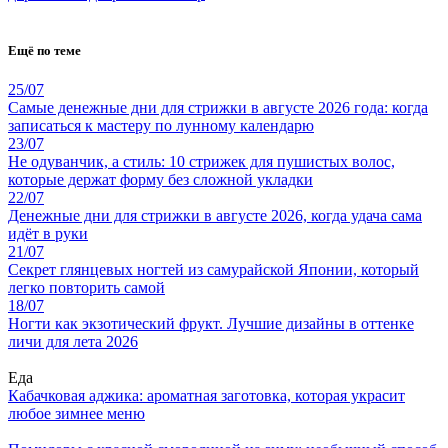
Ещё по теме
25/07
Самые денежные дни для стрижки в августе 2026 года: когда
записаться к мастеру по лунному календарю
23/07
Не одуванчик, а стиль: 10 стрижек для пушистых волос,
которые держат форму без сложной укладки
22/07
Денежные дни для стрижки в августе 2026, когда удача сама
идёт в руки
21/07
Секрет глянцевых ногтей из самурайской Японии, который
легко повторить самой
18/07
Ногти как экзотический фрукт. Лучшие дизайны в оттенке
личи для лета 2026
Еда
Кабачковая аджика: ароматная заготовка, которая украсит
любое зимнее меню