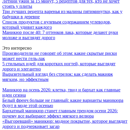
Летний ужин за 15 минут, 5 рецептов для тех, кто не хочет
стоять у плиты
Три лучших рецепта варенья из малины пятиминутки, как у
бабушки в деревне
Список продуктов с нулевым содержанием углеводов,
который удивит каждого
Маникюр после 40: 7 оттенков лака, которые делают руки
моложе и выглядят дорого
Это интересно
Производители не говорят об этом: какие скрытые риски
может нести гель-лак
5 стильных идей для коротких ногтей, которые выглядят
дорого и элегантно
Выразительный взгляд без стрелок: как сделать макияж
мягким, но эффектным
Маникюр на осень 2026: клетка, твид и бархат как главные
идеи сезона
Белый френч больше не главный: какие варианты маникюра
будут в моде этой осенью
Бархатный маникюр станет главным трендом осени 2026:
почему все выбирают эффект мягкого велюра
«Выгоревший» маникюр: модное покрытие, которое выглядит
дорого и подчеркивает загар