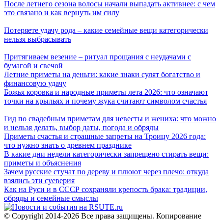
После летнего сезона волосы начали выпадать активнее: с чем
это связано и как вернуть им силу
Потеряете удачу рода – какие семейные вещи категорически
нельзя выбрасывать
Притягиваем везение – ритуал прощания с неудачами с
бумагой и свечой
Летние приметы на деньги: какие знаки сулят богатство и
финансовую удачу
Божья коровка и народные приметы лета 2026: что означают
точки на крыльях и почему жука считают символом счастья
Гид по свадебным приметам для невесты и жениха: что можно
и нельзя делать, выбор даты, погода и обряды
Приметы счастья и страшные запреты на Троицу 2026 года:
что нужно знать о древнем празднике
В какие дни недели категорически запрещено стирать вещи:
приметы и объяснения
Зачем русские стучат по дереву и плюют через плечо: откуда
взялись эти суеверия
Как на Руси и в СССР сохраняли крепость брака: традиции,
обряды и семейные смыслы
© Copyright 2014-2026 Все права защищены. Копирование