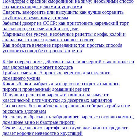
Помидоры с красной смородиной на зиму: необычный способ
сохранить плоды целыми и упругими
Сварить, заморозить или высушить: как лучше сохранить
клубнику и землянику до зимы
Забытый десерт из СССР: как приготовить карельский торт
на сковороде со сметаной и ягодами
Маринады без уксуса: необычные рецепты с кофе, колой и
ананасом, которые сделают шашлык сочнее
Как победить вечернее переедание: три простых способа
успокоить голод без строгих запретов
Кефир перед сном: действительно ли вечерний стакан полезен
для здоровья и помогает похудеть
Грибы в сметане: 5 простых рецептов для вкусного
домашнего ужина
Какие яблоки выбрать для шарлотки: секреты пышного
пирога и проверенный домашний рецепт
10 лучших рецептов варенья из вишни на зиму: от
классической пятиминутки до десертных вариантов
Тихая охота без ошибок: как правильно собирать грибы и не
рисковать здоровьем
Не спешу выбрасывать забродившее варенье: готовлю компот,
домашнее вино и быстрые пироги
Секрет идеального картофеля из духовки: один ингредиент
делает корочку невероятно хрустящей