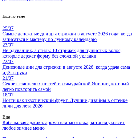
Ещё по теме
25/07
Самые денежные дни для стрижки в августе 2026 года: когда
записаться к мастеру по лунному календарю
23/07
Не одуванчик, а стиль: 10 стрижек для пушистых волос,
которые держат форму без сложной укладки
22/07
Денежные дни для стрижки в августе 2026, когда удача сама
идёт в руки
21/07
Секрет глянцевых ногтей из самурайской Японии, который
легко повторить самой
18/07
Ногти как экзотический фрукт. Лучшие дизайны в оттенке
личи для лета 2026
Еда
Кабачковая аджика: ароматная заготовка, которая украсит
любое зимнее меню