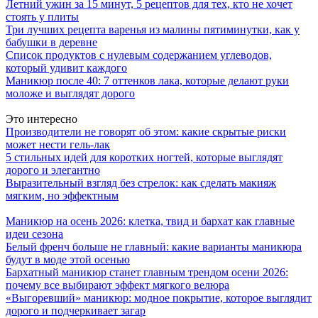
Летний ужин за 15 минут, 5 рецептов для тех, кто не хочет
стоять у плиты
Три лучших рецепта варенья из малины пятиминутки, как у
бабушки в деревне
Список продуктов с нулевым содержанием углеводов,
который удивит каждого
Маникюр после 40: 7 оттенков лака, которые делают руки
моложе и выглядят дорого
Это интересно
Производители не говорят об этом: какие скрытые риски
может нести гель-лак
5 стильных идей для коротких ногтей, которые выглядят
дорого и элегантно
Выразительный взгляд без стрелок: как сделать макияж
мягким, но эффектным
Маникюр на осень 2026: клетка, твид и бархат как главные
идеи сезона
Белый френч больше не главный: какие варианты маникюра
будут в моде этой осенью
Бархатный маникюр станет главным трендом осени 2026:
почему все выбирают эффект мягкого велюра
«Выгоревший» маникюр: модное покрытие, которое выглядит
дорого и подчеркивает загар