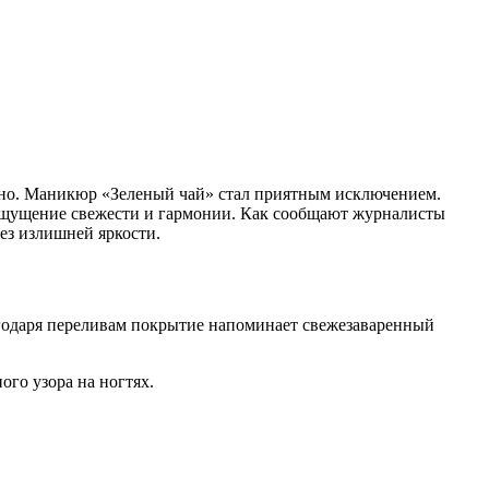
енно. Маникюр «Зеленый чай» стал приятным исключением.
я ощущение свежести и гармонии. Как сообщают журналисты
без излишней яркости.
агодаря переливам покрытие напоминает свежезаваренный
го узора на ногтях.