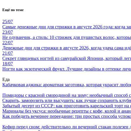
Ещё по теме
25/07
Самые денежные дни для стрижки в августе 2026 года: когда з
23/07
Не одуванчик, а стиль: 10 стрижек для пушистых волос, котор
22/07
Денежные дни для стрижки в августе 2026, когда удача сама ид
21/07
Секрет глянцевых ногтей из самурайской Японии, который лег
18/07
Ногти как экзотический фрукт. Лучшие дизайны в оттенке личи
Еда
Кабачковая аджика: ароматная заготовка, которая украсит люб
Помидоры с красной смородиной на зиму: необычный способ 
Сварить, заморозить или высушить: как лучше сохранить клуб
Забытый десерт из СССР: как приготовить карельский торт на 
Маринады без уксуса: необычные рецепты с кофе, колой и ана
Как победить вечернее переедание: три простых способа успоко
Кефир перед сном: действительно ли вечерний стакан полезен д