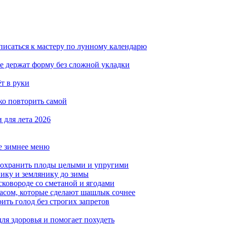
аписаться к мастеру по лунному календарю
ые держат форму без сложной укладки
ёт в руки
ко повторить самой
 для лета 2026
ое зимнее меню
сохранить плоды целыми и упругими
нику и землянику до зимы
сковороде со сметаной и ягодами
насом, которые сделают шашлык сочнее
ить голод без строгих запретов
ля здоровья и помогает похудеть