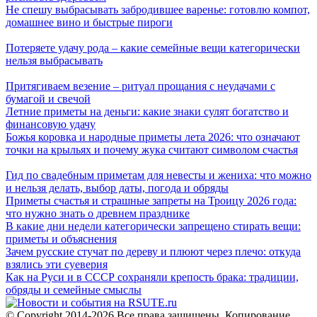
Не спешу выбрасывать забродившее варенье: готовлю компот,
домашнее вино и быстрые пироги
Потеряете удачу рода – какие семейные вещи категорически
нельзя выбрасывать
Притягиваем везение – ритуал прощания с неудачами с
бумагой и свечой
Летние приметы на деньги: какие знаки сулят богатство и
финансовую удачу
Божья коровка и народные приметы лета 2026: что означают
точки на крыльях и почему жука считают символом счастья
Гид по свадебным приметам для невесты и жениха: что можно
и нельзя делать, выбор даты, погода и обряды
Приметы счастья и страшные запреты на Троицу 2026 года:
что нужно знать о древнем празднике
В какие дни недели категорически запрещено стирать вещи:
приметы и объяснения
Зачем русские стучат по дереву и плюют через плечо: откуда
взялись эти суеверия
Как на Руси и в СССР сохраняли крепость брака: традиции,
обряды и семейные смыслы
© Copyright 2014-2026 Все права защищены. Копирование