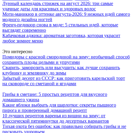
Лунный календарь стрижек на август 2026: три самые
удачные даты для красивых и здоровых волос
Моти-маникюр в оттенке августа-2026: 9 нежных идей самого
модного дизайна ногтей
Френч-педикюр снова в моде: 5 стильных идей, которые
выглядят современно
Кабачковая аджика: ароматная заготовка, которая украсит
любое зимнее меню
Это интересно
Помидоры с красной смородиной на зиму: необычный способ
сохранить плоды целыми и упругими
Сварить, заморозить или высушить: как лучше сохранить
клубнику и землянику до зимы
Забытый десерт из СССР: как приготовить карельский торт
на сковороде со сметаной и ягодами
Грибы в сметане: 5 простых рецептов для вкусного
домашнего ужина
Какие яблоки выбрать для шарлотки: секреты пышного
пирога и проверенный домашний рецепт
10 лучших рецептов варенья из вишни на зиму: от
классической пятиминутки до десертных вариантов
Тихая охота без ошибок: как правильно собирать грибы и не
рисковать здоровьем