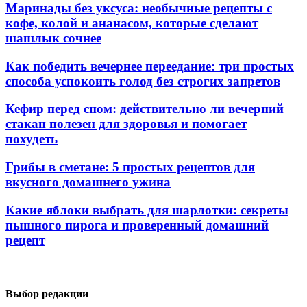
Маринады без уксуса: необычные рецепты с
кофе, колой и ананасом, которые сделают
шашлык сочнее
Как победить вечернее переедание: три простых
способа успокоить голод без строгих запретов
Кефир перед сном: действительно ли вечерний
стакан полезен для здоровья и помогает
похудеть
Грибы в сметане: 5 простых рецептов для
вкусного домашнего ужина
Какие яблоки выбрать для шарлотки: секреты
пышного пирога и проверенный домашний
рецепт
Выбор редакции