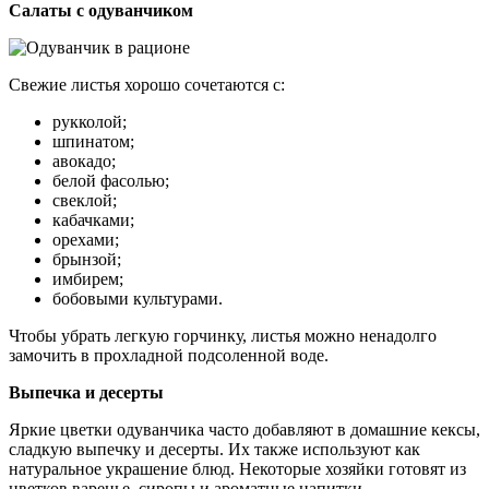
Салаты с одуванчиком
Свежие листья хорошо сочетаются с:
рукколой;
шпинатом;
авокадо;
белой фасолью;
свеклой;
кабачками;
орехами;
брынзой;
имбирем;
бобовыми культурами.
Чтобы убрать легкую горчинку, листья можно ненадолго
замочить в прохладной подсоленной воде.
Выпечка и десерты
Яркие цветки одуванчика часто добавляют в домашние кексы,
сладкую выпечку и десерты. Их также используют как
натуральное украшение блюд. Некоторые хозяйки готовят из
цветков варенье, сиропы и ароматные напитки.