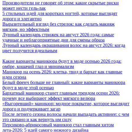
Производители не говорят об этом: какие скрытые риски
может нести гель-лак
5 стильных идей для коротких ногтей, которые выглядят
дорого и элегантно
Выразительный взгляд без стрелок: как сделать макияж
мягким, но эффектным
Лунный календарь стрижек на август 2026 года: самые
удачные и неблагоприятные дни для смены образа
Лунный календарь окрашивания волос на август 2026: когда
цвет получится идеальным
Какие варианты маникюра будут в моде осенью 2026 года:
омбре, кошачий глаз и минимализм
Маникюр на осень 2026: клетка, твид и бархат как главные
идеи сезона
Белый френч больше не главный: какие варианты маникюра
будут в моде этой осенью
Бархатный маникюр станет главным трендом осени 2026:
почему все выбирают эффект мягкого велюра
«Выгоревший» маникюр: модное покрытие, которое выглядит
дорого и подчеркивает загар
После летнего сезона волосы начали выпадать активнее: с чем
это связано и как вернуть им силу
Персиково-абрикосовый маникюр стал главным хитом
лета-2026: 5 идей самого нежного дизайна