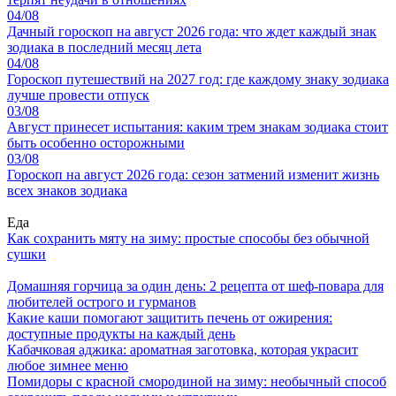
04/08
Дачный гороскоп на август 2026 года: что ждет каждый знак
зодиака в последний месяц лета
04/08
Гороскоп путешествий на 2027 год: где каждому знаку зодиака
лучше провести отпуск
03/08
Август принесет испытания: каким трем знакам зодиака стоит
быть особенно осторожными
03/08
Гороскоп на август 2026 года: сезон затмений изменит жизнь
всех знаков зодиака
Еда
Как сохранить мяту на зиму: простые способы без обычной
сушки
Домашняя горчица за один день: 2 рецепта от шеф-повара для
любителей острого и гурманов
Какие каши помогают защитить печень от ожирения:
доступные продукты на каждый день
Кабачковая аджика: ароматная заготовка, которая украсит
любое зимнее меню
Помидоры с красной смородиной на зиму: необычный способ