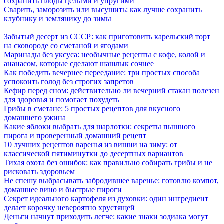
сохранить плоды целыми и упругими
Сварить, заморозить или высушить: как лучше сохранить
клубнику и землянику до зимы
Забытый десерт из СССР: как приготовить карельский торт
на сковороде со сметаной и ягодами
Маринады без уксуса: необычные рецепты с кофе, колой и
ананасом, которые сделают шашлык сочнее
Как победить вечернее переедание: три простых способа
успокоить голод без строгих запретов
Кефир перед сном: действительно ли вечерний стакан полезен
для здоровья и помогает похудеть
Грибы в сметане: 5 простых рецептов для вкусного
домашнего ужина
Какие яблоки выбрать для шарлотки: секреты пышного
пирога и проверенный домашний рецепт
10 лучших рецептов варенья из вишни на зиму: от
классической пятиминутки до десертных вариантов
Тихая охота без ошибок: как правильно собирать грибы и не
рисковать здоровьем
Не спешу выбрасывать забродившее варенье: готовлю компот,
домашнее вино и быстрые пироги
Секрет идеального картофеля из духовки: один ингредиент
делает корочку невероятно хрустящей
Деньги начнут приходить легче: какие знаки зодиака могут