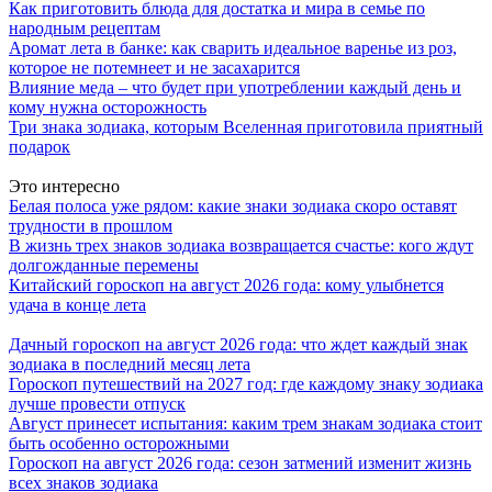
Как приготовить блюда для достатка и мира в семье по
народным рецептам
Аромат лета в банке: как сварить идеальное варенье из роз,
которое не потемнеет и не засахарится
Влияние меда – что будет при употреблении каждый день и
кому нужна осторожность
Три знака зодиака, которым Вселенная приготовила приятный
подарок
Это интересно
Белая полоса уже рядом: какие знаки зодиака скоро оставят
трудности в прошлом
В жизнь трех знаков зодиака возвращается счастье: кого ждут
долгожданные перемены
Китайский гороскоп на август 2026 года: кому улыбнется
удача в конце лета
Дачный гороскоп на август 2026 года: что ждет каждый знак
зодиака в последний месяц лета
Гороскоп путешествий на 2027 год: где каждому знаку зодиака
лучше провести отпуск
Август принесет испытания: каким трем знакам зодиака стоит
быть особенно осторожными
Гороскоп на август 2026 года: сезон затмений изменит жизнь
всех знаков зодиака