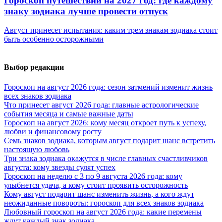
Гороскоп путешествий на 2027 год: где каждому
знаку зодиака лучше провести отпуск
Август принесет испытания: каким трем знакам зодиака стоит
быть особенно осторожными
Выбор редакции
Гороскоп на август 2026 года: сезон затмений изменит жизнь
всех знаков зодиака
Что принесет август 2026 года: главные астрологические
события месяца и самые важные даты
Гороскоп на август 2026: кому месяц откроет путь к успеху,
любви и финансовому росту
Семь знаков зодиака, которым август подарит шанс встретить
настоящую любовь
Три знака зодиака окажутся в числе главных счастливчиков
августа: кому звезды сулят успех
Гороскоп на неделю с 3 по 9 августа 2026 года: кому
улыбнется удача, а кому стоит проявить осторожность
Кому август подарит шанс изменить жизнь, а кого ждут
неожиданные повороты: гороскоп для всех знаков зодиака
Любовный гороскоп на август 2026 года: какие перемены
ждут каждый знак зодиака