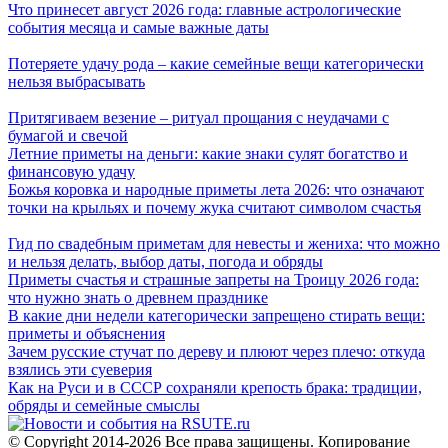
Что принесет август 2026 года: главные астрологические
события месяца и самые важные даты
Потеряете удачу рода – какие семейные вещи категорически
нельзя выбрасывать
Притягиваем везение – ритуал прощания с неудачами с
бумагой и свечой
Летние приметы на деньги: какие знаки сулят богатство и
финансовую удачу
Божья коровка и народные приметы лета 2026: что означают
точки на крыльях и почему жука считают символом счастья
Гид по свадебным приметам для невесты и жениха: что можно
и нельзя делать, выбор даты, погода и обряды
Приметы счастья и страшные запреты на Троицу 2026 года:
что нужно знать о древнем празднике
В какие дни недели категорически запрещено стирать вещи:
приметы и объяснения
Зачем русские стучат по дереву и плюют через плечо: откуда
взялись эти суеверия
Как на Руси и в СССР сохраняли крепость брака: традиции,
обряды и семейные смыслы
© Copyright 2014-2026 Все права защищены. Копирование