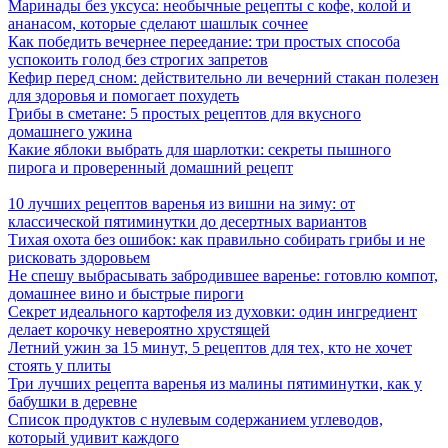
Маринады без уксуса: необычные рецепты с кофе, колой и
ананасом, которые сделают шашлык сочнее
Как победить вечернее переедание: три простых способа
успокоить голод без строгих запретов
Кефир перед сном: действительно ли вечерний стакан полезен
для здоровья и помогает похудеть
Грибы в сметане: 5 простых рецептов для вкусного
домашнего ужина
Какие яблоки выбрать для шарлотки: секреты пышного
пирога и проверенный домашний рецепт
10 лучших рецептов варенья из вишни на зиму: от
классической пятиминутки до десертных вариантов
Тихая охота без ошибок: как правильно собирать грибы и не
рисковать здоровьем
Не спешу выбрасывать забродившее варенье: готовлю компот,
домашнее вино и быстрые пироги
Секрет идеального картофеля из духовки: один ингредиент
делает корочку невероятно хрустящей
Летний ужин за 15 минут, 5 рецептов для тех, кто не хочет
стоять у плиты
Три лучших рецепта варенья из малины пятиминутки, как у
бабушки в деревне
Список продуктов с нулевым содержанием углеводов,
который удивит каждого