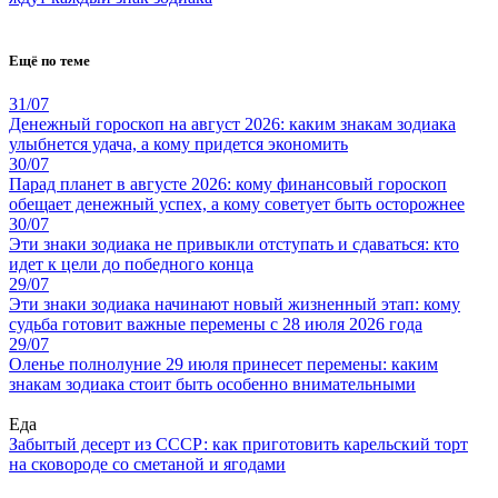
Ещё по теме
31/07
Денежный гороскоп на август 2026: каким знакам зодиака
улыбнется удача, а кому придется экономить
30/07
Парад планет в августе 2026: кому финансовый гороскоп
обещает денежный успех, а кому советует быть осторожнее
30/07
Эти знаки зодиака не привыкли отступать и сдаваться: кто
идет к цели до победного конца
29/07
Эти знаки зодиака начинают новый жизненный этап: кому
судьба готовит важные перемены с 28 июля 2026 года
29/07
Оленье полнолуние 29 июля принесет перемены: каким
знакам зодиака стоит быть особенно внимательными
Еда
Забытый десерт из СССР: как приготовить карельский торт
на сковороде со сметаной и ягодами