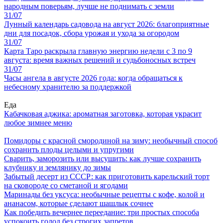
народным поверьям, лучше не поднимать с земли
31/07
Лунный календарь садовода на август 2026: благоприятные
дни для посадок, сбора урожая и ухода за огородом
31/07
Карта Таро раскрыла главную энергию недели с 3 по 9
августа: время важных решений и судьбоносных встреч
31/07
Часы ангела в августе 2026 года: когда обращаться к
небесному хранителю за поддержкой
Еда
Кабачковая аджика: ароматная заготовка, которая украсит
любое зимнее меню
Помидоры с красной смородиной на зиму: необычный способ
сохранить плоды целыми и упругими
Сварить, заморозить или высушить: как лучше сохранить
клубнику и землянику до зимы
Забытый десерт из СССР: как приготовить карельский торт
на сковороде со сметаной и ягодами
Маринады без уксуса: необычные рецепты с кофе, колой и
ананасом, которые сделают шашлык сочнее
Как победить вечернее переедание: три простых способа
успокоить голод без строгих запретов