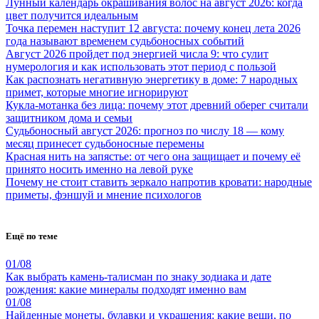
Лунный календарь окрашивания волос на август 2026: когда
цвет получится идеальным
Точка перемен наступит 12 августа: почему конец лета 2026
года называют временем судьбоносных событий
Август 2026 пройдет под энергией числа 9: что сулит
нумерология и как использовать этот период с пользой
Как распознать негативную энергетику в доме: 7 народных
примет, которые многие игнорируют
Кукла-мотанка без лица: почему этот древний оберег считали
защитником дома и семьи
Судьбоносный август 2026: прогноз по числу 18 — кому
месяц принесет судьбоносные перемены
Красная нить на запястье: от чего она защищает и почему её
принято носить именно на левой руке
Почему не стоит ставить зеркало напротив кровати: народные
приметы, фэншуй и мнение психологов
Ещё по теме
01/08
Как выбрать камень-талисман по знаку зодиака и дате
рождения: какие минералы подходят именно вам
01/08
Найденные монеты, булавки и украшения: какие вещи, по