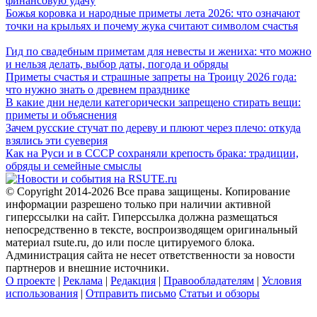
финансовую удачу
Божья коровка и народные приметы лета 2026: что означают
точки на крыльях и почему жука считают символом счастья
Гид по свадебным приметам для невесты и жениха: что можно
и нельзя делать, выбор даты, погода и обряды
Приметы счастья и страшные запреты на Троицу 2026 года:
что нужно знать о древнем празднике
В какие дни недели категорически запрещено стирать вещи:
приметы и объяснения
Зачем русские стучат по дереву и плюют через плечо: откуда
взялись эти суеверия
Как на Руси и в СССР сохраняли крепость брака: традиции,
обряды и семейные смыслы
© Copyright 2014-2026 Все права защищены. Копирование
информации разрешено только при наличии активной
гиперссылки на сайт. Гиперссылка должна размещаться
непосредственно в тексте, воспроизводящем оригинальный
материал rsute.ru, до или после цитируемого блока.
Администрация сайта не несет ответственности за новости
партнеров и внешние источники.
О проекте
|
Реклама
|
Редакция
|
Правообладателям
|
Условия
использования
|
Отправить письмо
Статьи и обзоры