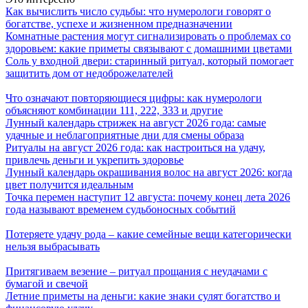
Как вычислить число судьбы: что нумерологи говорят о
богатстве, успехе и жизненном предназначении
Комнатные растения могут сигнализировать о проблемах со
здоровьем: какие приметы связывают с домашними цветами
Соль у входной двери: старинный ритуал, который помогает
защитить дом от недоброжелателей
Что означают повторяющиеся цифры: как нумерологи
объясняют комбинации 111, 222, 333 и другие
Лунный календарь стрижек на август 2026 года: самые
удачные и неблагоприятные дни для смены образа
Ритуалы на август 2026 года: как настроиться на удачу,
привлечь деньги и укрепить здоровье
Лунный календарь окрашивания волос на август 2026: когда
цвет получится идеальным
Точка перемен наступит 12 августа: почему конец лета 2026
года называют временем судьбоносных событий
Потеряете удачу рода – какие семейные вещи категорически
нельзя выбрасывать
Притягиваем везение – ритуал прощания с неудачами с
бумагой и свечой
Летние приметы на деньги: какие знаки сулят богатство и