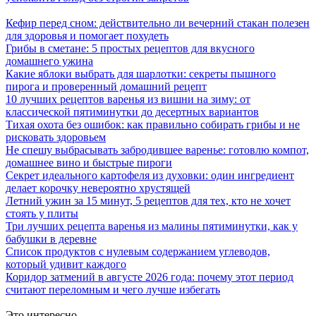
Кефир перед сном: действительно ли вечерний стакан полезен
для здоровья и помогает похудеть
Грибы в сметане: 5 простых рецептов для вкусного
домашнего ужина
Какие яблоки выбрать для шарлотки: секреты пышного
пирога и проверенный домашний рецепт
10 лучших рецептов варенья из вишни на зиму: от
классической пятиминутки до десертных вариантов
Тихая охота без ошибок: как правильно собирать грибы и не
рисковать здоровьем
Не спешу выбрасывать забродившее варенье: готовлю компот,
домашнее вино и быстрые пироги
Секрет идеального картофеля из духовки: один ингредиент
делает корочку невероятно хрустящей
Летний ужин за 15 минут, 5 рецептов для тех, кто не хочет
стоять у плиты
Три лучших рецепта варенья из малины пятиминутки, как у
бабушки в деревне
Список продуктов с нулевым содержанием углеводов,
который удивит каждого
Коридор затмений в августе 2026 года: почему этот период
считают переломным и чего лучше избегать
Это интересно