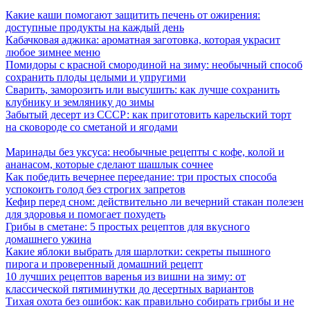
Какие каши помогают защитить печень от ожирения:
доступные продукты на каждый день
Кабачковая аджика: ароматная заготовка, которая украсит
любое зимнее меню
Помидоры с красной смородиной на зиму: необычный способ
сохранить плоды целыми и упругими
Сварить, заморозить или высушить: как лучше сохранить
клубнику и землянику до зимы
Забытый десерт из СССР: как приготовить карельский торт
на сковороде со сметаной и ягодами
Маринады без уксуса: необычные рецепты с кофе, колой и
ананасом, которые сделают шашлык сочнее
Как победить вечернее переедание: три простых способа
успокоить голод без строгих запретов
Кефир перед сном: действительно ли вечерний стакан полезен
для здоровья и помогает похудеть
Грибы в сметане: 5 простых рецептов для вкусного
домашнего ужина
Какие яблоки выбрать для шарлотки: секреты пышного
пирога и проверенный домашний рецепт
10 лучших рецептов варенья из вишни на зиму: от
классической пятиминутки до десертных вариантов
Тихая охота без ошибок: как правильно собирать грибы и не