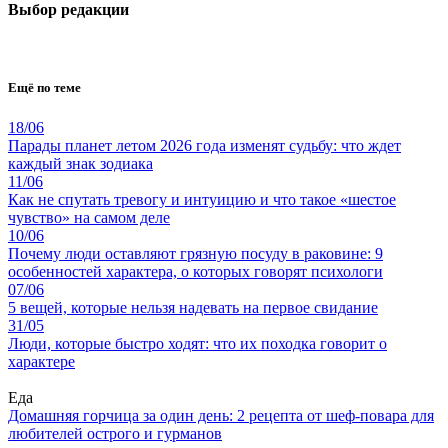
Выбор редакции
Ещё по теме
18/06
Парады планет летом 2026 года изменят судьбу: что ждет
каждый знак зодиака
11/06
Как не спутать тревогу и интуицию и что такое «шестое
чувство» на самом деле
10/06
Почему люди оставляют грязную посуду в раковине: 9
особенностей характера, о которых говорят психологи
07/06
5 вещей, которые нельзя надевать на первое свидание
31/05
Люди, которые быстро ходят: что их походка говорит о
характере
Еда
Домашняя горчица за один день: 2 рецепта от шеф-повара для
любителей острого и гурманов