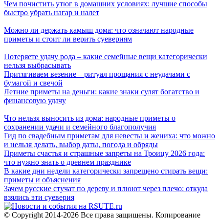
Чем почистить утюг в домашних условиях: лучшие способы
быстро убрать нагар и налет
Можно ли держать камыш дома: что означают народные
приметы и стоит ли верить суевериям
Потеряете удачу рода – какие семейные вещи категорически
нельзя выбрасывать
Притягиваем везение – ритуал прощания с неудачами с
бумагой и свечой
Летние приметы на деньги: какие знаки сулят богатство и
финансовую удачу
Что нельзя выносить из дома: народные приметы о
сохранении удачи и семейного благополучия
Гид по свадебным приметам для невесты и жениха: что можно
и нельзя делать, выбор даты, погода и обряды
Приметы счастья и страшные запреты на Троицу 2026 года:
что нужно знать о древнем празднике
В какие дни недели категорически запрещено стирать вещи:
приметы и объяснения
Зачем русские стучат по дереву и плюют через плечо: откуда
взялись эти суеверия
© Copyright 2014-2026 Все права защищены. Копирование