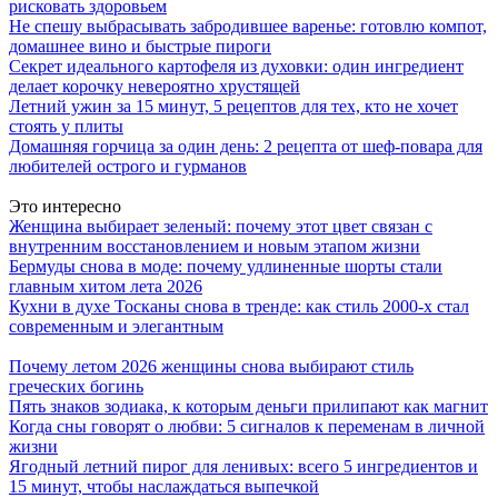
рисковать здоровьем
Не спешу выбрасывать забродившее варенье: готовлю компот,
домашнее вино и быстрые пироги
Секрет идеального картофеля из духовки: один ингредиент
делает корочку невероятно хрустящей
Летний ужин за 15 минут, 5 рецептов для тех, кто не хочет
стоять у плиты
Домашняя горчица за один день: 2 рецепта от шеф-повара для
любителей острого и гурманов
Это интересно
Женщина выбирает зеленый: почему этот цвет связан с
внутренним восстановлением и новым этапом жизни
Бермуды снова в моде: почему удлиненные шорты стали
главным хитом лета 2026
Кухни в духе Тосканы снова в тренде: как стиль 2000-х стал
современным и элегантным
Почему летом 2026 женщины снова выбирают стиль
греческих богинь
Пять знаков зодиака, к которым деньги прилипают как магнит
Когда сны говорят о любви: 5 сигналов к переменам в личной
жизни
Ягодный летний пирог для ленивых: всего 5 ингредиентов и
15 минут, чтобы наслаждаться выпечкой