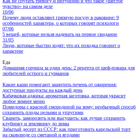
Как не спутать тревогу и интуицию и что такое «шестое
чувство» на самом деле
10/06
Почему люди оставляют грязную посуду в раковине: 9
особенностей характера, о которых говорят психологи
07/06
5 вещей, которые нельзя надевать на первое свидание
31/05
Люди, которые быстро ходят: что их походка говорит о
характере
Еда
Домашняя горчица за один день: 2 рецепта от шеф-повара для
любителей острого и гурманов
Какие каши помогают защитить печень от ожирения:
доступные продукты на каждый день
Кабачковая аджика: ароматная заготовка, которая украсит
любое зимнее меню
Помидоры с красной смородиной на зиму: необычный способ
сохранить плоды целыми и упругими
Сварить, заморозить или высушить: как лучше сохранить
клубнику и землянику до зимы
Забытый десерт из СССР: как приготовить карельский торт
на сковороде со сметаной и ягодами