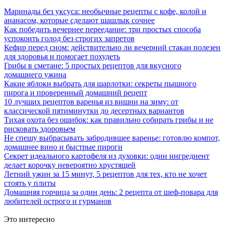
Маринады без уксуса: необычные рецепты с кофе, колой и
ананасом, которые сделают шашлык сочнее
Как победить вечернее переедание: три простых способа
успокоить голод без строгих запретов
Кефир перед сном: действительно ли вечерний стакан полезен
для здоровья и помогает похудеть
Грибы в сметане: 5 простых рецептов для вкусного
домашнего ужина
Какие яблоки выбрать для шарлотки: секреты пышного
пирога и проверенный домашний рецепт
10 лучших рецептов варенья из вишни на зиму: от
классической пятиминутки до десертных вариантов
Тихая охота без ошибок: как правильно собирать грибы и не
рисковать здоровьем
Не спешу выбрасывать забродившее варенье: готовлю компот,
домашнее вино и быстрые пироги
Секрет идеального картофеля из духовки: один ингредиент
делает корочку невероятно хрустящей
Летний ужин за 15 минут, 5 рецептов для тех, кто не хочет
стоять у плиты
Домашняя горчица за один день: 2 рецепта от шеф-повара для
любителей острого и гурманов
Это интересно