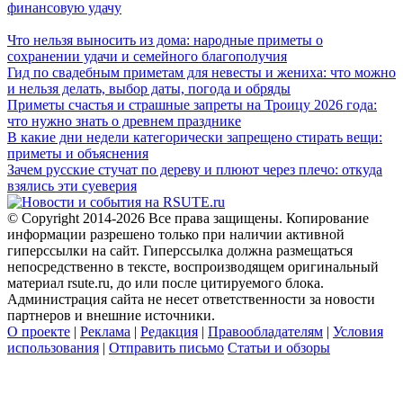
финансовую удачу
Что нельзя выносить из дома: народные приметы о
сохранении удачи и семейного благополучия
Гид по свадебным приметам для невесты и жениха: что можно
и нельзя делать, выбор даты, погода и обряды
Приметы счастья и страшные запреты на Троицу 2026 года:
что нужно знать о древнем празднике
В какие дни недели категорически запрещено стирать вещи:
приметы и объяснения
Зачем русские стучат по дереву и плюют через плечо: откуда
взялись эти суеверия
© Copyright 2014-2026 Все права защищены. Копирование
информации разрешено только при наличии активной
гиперссылки на сайт. Гиперссылка должна размещаться
непосредственно в тексте, воспроизводящем оригинальный
материал rsute.ru, до или после цитируемого блока.
Администрация сайта не несет ответственности за новости
партнеров и внешние источники.
О проекте
|
Реклама
|
Редакция
|
Правообладателям
|
Условия
использования
|
Отправить письмо
Статьи и обзоры