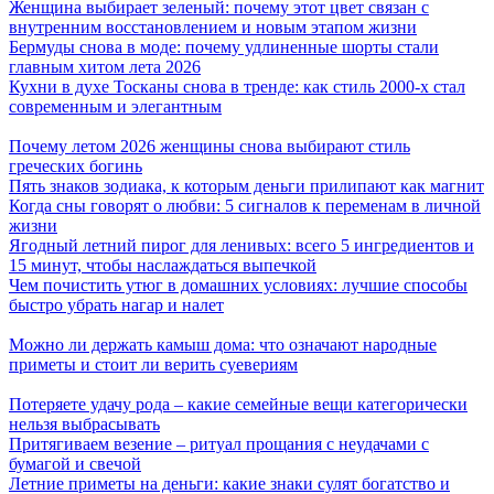
Женщина выбирает зеленый: почему этот цвет связан с
внутренним восстановлением и новым этапом жизни
Бермуды снова в моде: почему удлиненные шорты стали
главным хитом лета 2026
Кухни в духе Тосканы снова в тренде: как стиль 2000-х стал
современным и элегантным
Почему летом 2026 женщины снова выбирают стиль
греческих богинь
Пять знаков зодиака, к которым деньги прилипают как магнит
Когда сны говорят о любви: 5 сигналов к переменам в личной
жизни
Ягодный летний пирог для ленивых: всего 5 ингредиентов и
15 минут, чтобы наслаждаться выпечкой
Чем почистить утюг в домашних условиях: лучшие способы
быстро убрать нагар и налет
Можно ли держать камыш дома: что означают народные
приметы и стоит ли верить суевериям
Потеряете удачу рода – какие семейные вещи категорически
нельзя выбрасывать
Притягиваем везение – ритуал прощания с неудачами с
бумагой и свечой
Летние приметы на деньги: какие знаки сулят богатство и