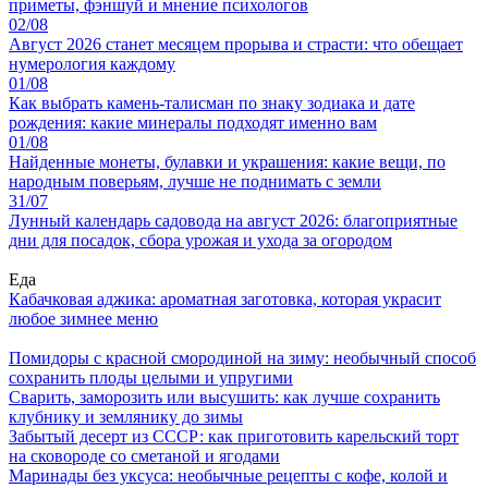
приметы, фэншуй и мнение психологов
02/08
Август 2026 станет месяцем прорыва и страсти: что обещает
нумерология каждому
01/08
Как выбрать камень-талисман по знаку зодиака и дате
рождения: какие минералы подходят именно вам
01/08
Найденные монеты, булавки и украшения: какие вещи, по
народным поверьям, лучше не поднимать с земли
31/07
Лунный календарь садовода на август 2026: благоприятные
дни для посадок, сбора урожая и ухода за огородом
Еда
Кабачковая аджика: ароматная заготовка, которая украсит
любое зимнее меню
Помидоры с красной смородиной на зиму: необычный способ
сохранить плоды целыми и упругими
Сварить, заморозить или высушить: как лучше сохранить
клубнику и землянику до зимы
Забытый десерт из СССР: как приготовить карельский торт
на сковороде со сметаной и ягодами
Маринады без уксуса: необычные рецепты с кофе, колой и