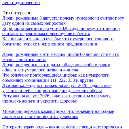
ценят одиночество
Это интересно
Люди, рожденные 8 августа: почему нумерологи считают эту
дату одной из самых непростых
Коридор затмений в августе 2026 года: почему этот период
считают переломным и чего лучше избегать
Как вычислить число судьбы: что нумерологи говорят о
богатстве, успехе и жизненном предназначении
Люди, рожденные в эти месяцы, после 60 лет могут начать
жизнь с чистого листа
Люди, рожденные в эти даты, обладают особым даром
общения: нумерологи назвали 4 числа
Что означают повторяющиеся цифры: как нумерологи
объясняют комбинации 111, 222, 333 и другие
Лунный календарь стрижек на август 2026 года: самые
удачные и неблагоприятные дни для смены образа
Ритуалы на август 2026 года: как настроиться на удачу,
привлечь деньги и укрепить здоровье
Можно ли держать камыш дома: что означают народные
приметы и стоит ли верить суевериям
Потеряете удачу рода – какие семейные вещи категорически