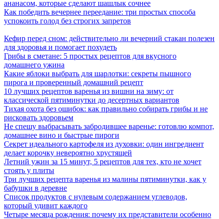
ананасом, которые сделают шашлык сочнее
Как победить вечернее переедание: три простых способа
успокоить голод без строгих запретов
Кефир перед сном: действительно ли вечерний стакан полезен
для здоровья и помогает похудеть
Грибы в сметане: 5 простых рецептов для вкусного
домашнего ужина
Какие яблоки выбрать для шарлотки: секреты пышного
пирога и проверенный домашний рецепт
10 лучших рецептов варенья из вишни на зиму: от
классической пятиминутки до десертных вариантов
Тихая охота без ошибок: как правильно собирать грибы и не
рисковать здоровьем
Не спешу выбрасывать забродившее варенье: готовлю компот,
домашнее вино и быстрые пироги
Секрет идеального картофеля из духовки: один ингредиент
делает корочку невероятно хрустящей
Летний ужин за 15 минут, 5 рецептов для тех, кто не хочет
стоять у плиты
Три лучших рецепта варенья из малины пятиминутки, как у
бабушки в деревне
Список продуктов с нулевым содержанием углеводов,
который удивит каждого
Четыре месяца рождения: почему их представители особенно