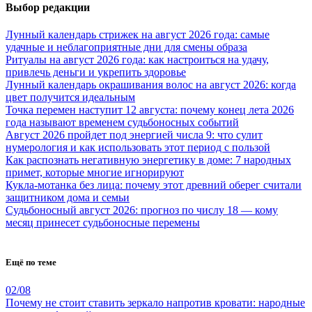
Выбор редакции
Лунный календарь стрижек на август 2026 года: самые
удачные и неблагоприятные дни для смены образа
Ритуалы на август 2026 года: как настроиться на удачу,
привлечь деньги и укрепить здоровье
Лунный календарь окрашивания волос на август 2026: когда
цвет получится идеальным
Точка перемен наступит 12 августа: почему конец лета 2026
года называют временем судьбоносных событий
Август 2026 пройдет под энергией числа 9: что сулит
нумерология и как использовать этот период с пользой
Как распознать негативную энергетику в доме: 7 народных
примет, которые многие игнорируют
Кукла-мотанка без лица: почему этот древний оберег считали
защитником дома и семьи
Судьбоносный август 2026: прогноз по числу 18 — кому
месяц принесет судьбоносные перемены
Ещё по теме
02/08
Почему не стоит ставить зеркало напротив кровати: народные