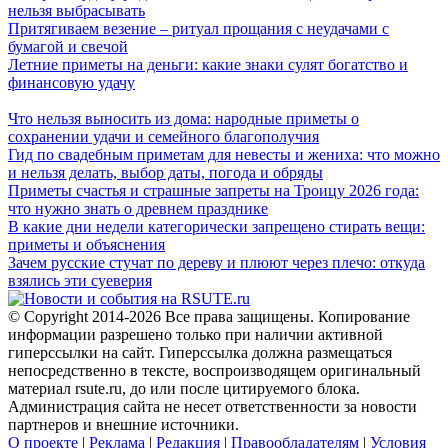
нельзя выбрасывать
Притягиваем везение – ритуал прощания с неудачами с
бумагой и свечой
Летние приметы на деньги: какие знаки сулят богатство и
финансовую удачу
Что нельзя выносить из дома: народные приметы о
сохранении удачи и семейного благополучия
Гид по свадебным приметам для невесты и жениха: что можно
и нельзя делать, выбор даты, погода и обряды
Приметы счастья и страшные запреты на Троицу 2026 года:
что нужно знать о древнем празднике
В какие дни недели категорически запрещено стирать вещи:
приметы и объяснения
Зачем русские стучат по дереву и плюют через плечо: откуда
взялись эти суеверия
© Copyright 2014-2026 Все права защищены. Копирование
информации разрешено только при наличии активной
гиперссылки на сайт. Гиперссылка должна размещаться
непосредственно в тексте, воспроизводящем оригинальный
материал rsute.ru, до или после цитируемого блока.
Администрация сайта не несет ответственности за новости
партнеров и внешние источники.
О проекте
|
Реклама
|
Редакция
|
Правообладателям
|
Условия