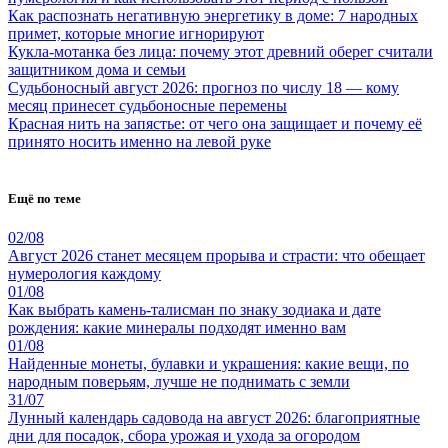
Как распознать негативную энергетику в доме: 7 народных
примет, которые многие игнорируют
Кукла-мотанка без лица: почему этот древний оберег считали
защитником дома и семьи
Судьбоносный август 2026: прогноз по числу 18 — кому
месяц принесет судьбоносные перемены
Красная нить на запястье: от чего она защищает и почему её
принято носить именно на левой руке
Ещё по теме
02/08
Август 2026 станет месяцем прорыва и страсти: что обещает
нумерология каждому
01/08
Как выбрать камень-талисман по знаку зодиака и дате
рождения: какие минералы подходят именно вам
01/08
Найденные монеты, булавки и украшения: какие вещи, по
народным поверьям, лучше не поднимать с земли
31/07
Лунный календарь садовода на август 2026: благоприятные
дни для посадок, сбора урожая и ухода за огородом