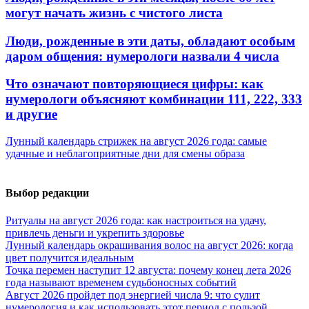
могут начать жизнь с чистого листа
Люди, рожденные в эти даты, обладают особым
даром общения: нумерологи назвали 4 числа
Что означают повторяющиеся цифры: как
нумерологи объясняют комбинации 111, 222, 333
и другие
Лунный календарь стрижек на август 2026 года: самые
удачные и неблагоприятные дни для смены образа
Выбор редакции
Ритуалы на август 2026 года: как настроиться на удачу,
привлечь деньги и укрепить здоровье
Лунный календарь окрашивания волос на август 2026: когда
цвет получится идеальным
Точка перемен наступит 12 августа: почему конец лета 2026
года называют временем судьбоносных событий
Август 2026 пройдет под энергией числа 9: что сулит
нумерология и как использовать этот период с пользой