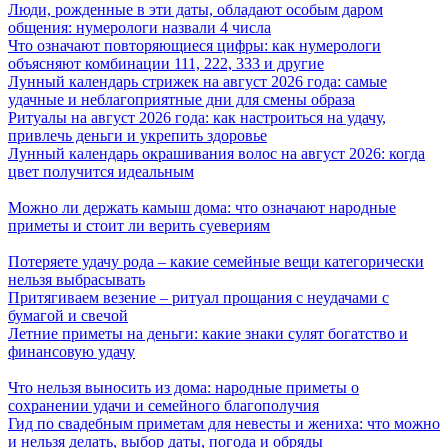
Люди, рожденные в эти даты, обладают особым даром
общения: нумерологи назвали 4 числа
Что означают повторяющиеся цифры: как нумерологи
объясняют комбинации 111, 222, 333 и другие
Лунный календарь стрижек на август 2026 года: самые
удачные и неблагоприятные дни для смены образа
Ритуалы на август 2026 года: как настроиться на удачу,
привлечь деньги и укрепить здоровье
Лунный календарь окрашивания волос на август 2026: когда
цвет получится идеальным
Можно ли держать камыш дома: что означают народные
приметы и стоит ли верить суевериям
Потеряете удачу рода – какие семейные вещи категорически
нельзя выбрасывать
Притягиваем везение – ритуал прощания с неудачами с
бумагой и свечой
Летние приметы на деньги: какие знаки сулят богатство и
финансовую удачу
Что нельзя выносить из дома: народные приметы о
сохранении удачи и семейного благополучия
Гид по свадебным приметам для невесты и жениха: что можно
и нельзя делать, выбор даты, погода и обряды