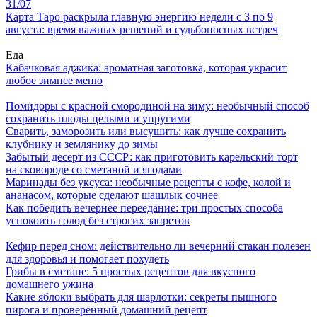
31/07
Карта Таро раскрыла главную энергию недели с 3 по 9
августа: время важных решений и судьбоносных встреч
Еда
Кабачковая аджика: ароматная заготовка, которая украсит
любое зимнее меню
Помидоры с красной смородиной на зиму: необычный способ
сохранить плоды целыми и упругими
Сварить, заморозить или высушить: как лучше сохранить
клубнику и землянику до зимы
Забытый десерт из СССР: как приготовить карельский торт
на сковороде со сметаной и ягодами
Маринады без уксуса: необычные рецепты с кофе, колой и
ананасом, которые сделают шашлык сочнее
Как победить вечернее переедание: три простых способа
успокоить голод без строгих запретов
Кефир перед сном: действительно ли вечерний стакан полезен
для здоровья и помогает похудеть
Грибы в сметане: 5 простых рецептов для вкусного
домашнего ужина
Какие яблоки выбрать для шарлотки: секреты пышного
пирога и проверенный домашний рецепт