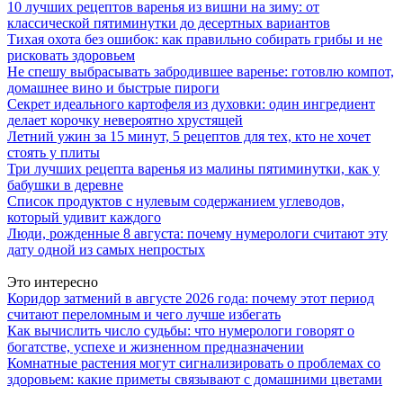
10 лучших рецептов варенья из вишни на зиму: от
классической пятиминутки до десертных вариантов
Тихая охота без ошибок: как правильно собирать грибы и не
рисковать здоровьем
Не спешу выбрасывать забродившее варенье: готовлю компот,
домашнее вино и быстрые пироги
Секрет идеального картофеля из духовки: один ингредиент
делает корочку невероятно хрустящей
Летний ужин за 15 минут, 5 рецептов для тех, кто не хочет
стоять у плиты
Три лучших рецепта варенья из малины пятиминутки, как у
бабушки в деревне
Список продуктов с нулевым содержанием углеводов,
который удивит каждого
Люди, рожденные 8 августа: почему нумерологи считают эту
дату одной из самых непростых
Это интересно
Коридор затмений в августе 2026 года: почему этот период
считают переломным и чего лучше избегать
Как вычислить число судьбы: что нумерологи говорят о
богатстве, успехе и жизненном предназначении
Комнатные растения могут сигнализировать о проблемах со
здоровьем: какие приметы связывают с домашними цветами