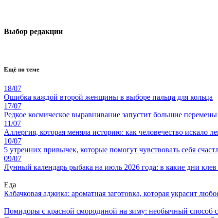
Выбор редакции
Ещё по теме
18/07
Ошибка каждой второй женщины в выборе пальца для кольца
17/07
Редкое космическое выравнивание запустит большие перемены
11/07
Аллергия, которая меняла историю: как человечество искало ле
10/07
5 утренних привычек, которые помогут чувствовать себя счастл
09/07
Лунный календарь рыбака на июль 2026 года: в какие дни клев
Еда
Кабачковая аджика: ароматная заготовка, которая украсит люб
Помидоры с красной смородиной на зиму: необычный способ 