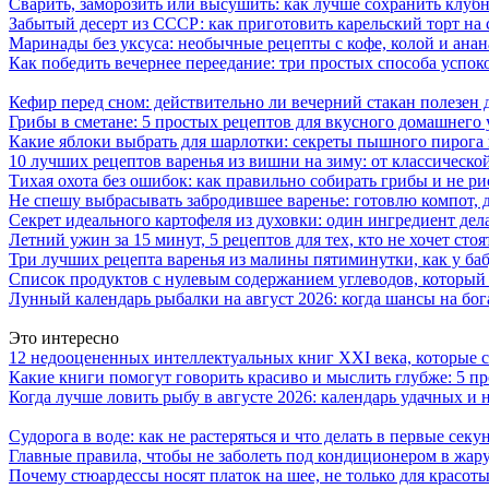
Сварить, заморозить или высушить: как лучше сохранить клуб
Забытый десерт из СССР: как приготовить карельский торт на 
Маринады без уксуса: необычные рецепты с кофе, колой и ана
Как победить вечернее переедание: три простых способа успоко
Кефир перед сном: действительно ли вечерний стакан полезен д
Грибы в сметане: 5 простых рецептов для вкусного домашнего
Какие яблоки выбрать для шарлотки: секреты пышного пирог
10 лучших рецептов варенья из вишни на зиму: от классическ
Тихая охота без ошибок: как правильно собирать грибы и не ри
Не спешу выбрасывать забродившее варенье: готовлю компот,
Секрет идеального картофеля из духовки: один ингредиент дел
Летний ужин за 15 минут, 5 рецептов для тех, кто не хочет сто
Три лучших рецепта варенья из малины пятиминутки, как у ба
Список продуктов с нулевым содержанием углеводов, который
Лунный календарь рыбалки на август 2026: когда шансы на бо
Это интересно
12 недооцененных интеллектуальных книг XXI века, которые 
Какие книги помогут говорить красиво и мыслить глубже: 5 п
Когда лучше ловить рыбу в августе 2026: календарь удачных и 
Судорога в воде: как не растеряться и что делать в первые секу
Главные правила, чтобы не заболеть под кондиционером в жар
Почему стюардессы носят платок на шее, не только для красоты