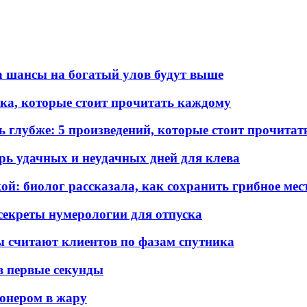
а шансы на богатый улов будут выше
ка, которые стоит прочитать каждому
ь глубже: 5 произведений, которые стоит прочита
арь удачных и неудачных дней для клева
ой: биолог рассказала, как сохранить грибное мес
секреты нумерологии для отпуска
 считают клиентов по фазам спутника
 в первые секунды
ионером в жару