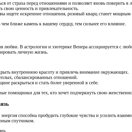
ться от страха перед отношениями и позволяет вновь поверить в 
ть свою ценность и привлекательность.
и вы ищете искренние отношения, розовый кварц станет мощным
 чем ближе камень к вашему сердцу, тем сильнее его влияние.
любви. В астрологии и эзотерике Венера ассоциируется с любо
зировать личную жизнь.
скрыть внутреннюю красоту и привлечь внимание окружающих.
теплых, сбалансированных отношений.
щине раскрыться и стать более уверенной в себе.
ные помощники для тех, кто хочет подчеркнуть свою женственн
вязь
ая энергия способна пробудить глубокие чувства и усилить взаи
ерным спутником.