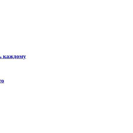
ть каждому
то