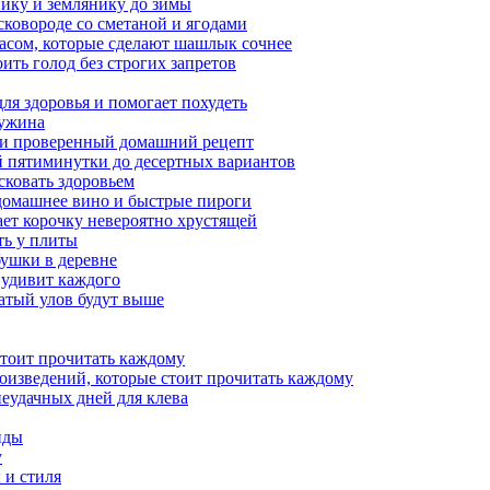
нику и землянику до зимы
сковороде со сметаной и ягодами
насом, которые сделают шашлык сочнее
ить голод без строгих запретов
ля здоровья и помогает похудеть
 ужина
а и проверенный домашний рецепт
ой пятиминутки до десертных вариантов
сковать здоровьем
 домашнее вино и быстрые пироги
ает корочку невероятно хрустящей
ять у плиты
бушки в деревне
 удивит каждого
гатый улов будут выше
стоит прочитать каждому
роизведений, которые стоит прочитать каждому
неудачных дней для клева
нды
у
 и стиля