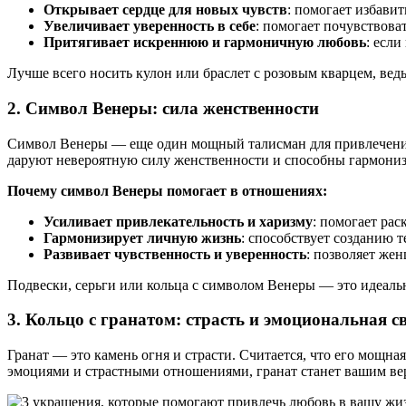
Открывает сердце для новых чувств
: помогает избави
Увеличивает уверенность в себе
: помогает почувствова
Притягивает искреннюю и гармоничную любовь
: есл
Лучше всего носить кулон или браслет с розовым кварцем, ведь
2.
Символ Венеры: сила женственности
Символ Венеры — еще один мощный талисман для привлечения 
даруют невероятную силу женственности и способны гармони
Почему символ Венеры помогает в отношениях:
Усиливает привлекательность и харизму
: помогает ра
Гармонизирует личную жизнь
: способствует созданию 
Развивает чувственность и уверенность
: позволяет жен
Подвески, серьги или кольца с символом Венеры — это идеаль
3.
Кольцо с гранатом: страсть и эмоциональная с
Гранат — это камень огня и страсти. Считается, что его мощн
эмоциями и страстными отношениями, гранат станет вашим в