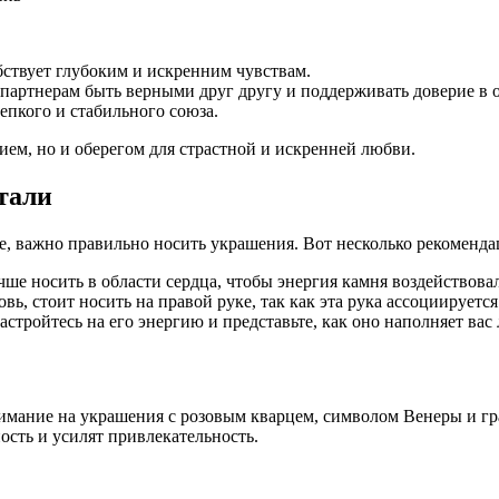
обствует глубоким и искренним чувствам.
т партнерам быть верными друг другу и поддерживать доверие в
репкого и стабильного союза.
ием, но и оберегом для страстной и искренней любви.
тали
е, важно правильно носить украшения. Вот несколько рекоменда
ше носить в области сердца, чтобы энергия камня воздействовал
ь, стоит носить на правой руке, так как эта рука ассоциируетс
настройтесь на его энергию и представьте, как оно наполняет ва
имание на украшения с розовым кварцем, символом Венеры и г
сть и усилят привлекательность.