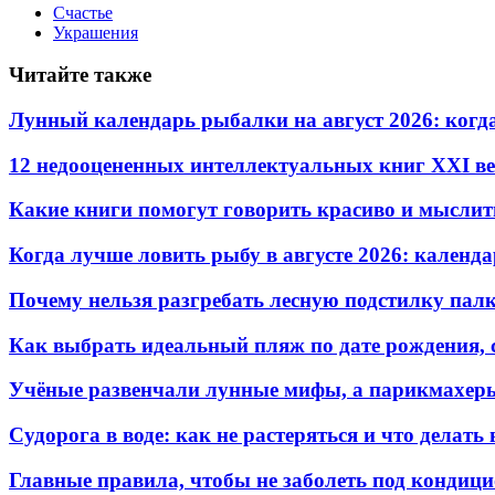
Счастье
Украшения
Читайте также
Лунный календарь рыбалки на август 2026: когд
12 недооцененных интеллектуальных книг XXI ве
Какие книги помогут говорить красиво и мыслит
Когда лучше ловить рыбу в августе 2026: календ
Почему нельзя разгребать лесную подстилку палк
Как выбрать идеальный пляж по дате рождения, 
Учёные развенчали лунные мифы, а парикмахеры
Судорога в воде: как не растеряться и что делать
Главные правила, чтобы не заболеть под кондиц