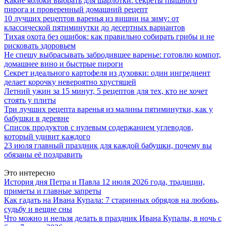
Какие яблоки выбрать для шарлотки: секреты пышного
пирога и проверенный домашний рецепт
10 лучших рецептов варенья из вишни на зиму: от
классической пятиминутки до десертных вариантов
Тихая охота без ошибок: как правильно собирать грибы и не
рисковать здоровьем
Не спешу выбрасывать забродившее варенье: готовлю компот,
домашнее вино и быстрые пироги
Секрет идеального картофеля из духовки: один ингредиент
делает корочку невероятно хрустящей
Летний ужин за 15 минут, 5 рецептов для тех, кто не хочет
стоять у плиты
Три лучших рецепта варенья из малины пятиминутки, как у
бабушки в деревне
Список продуктов с нулевым содержанием углеводов,
который удивит каждого
23 июля главный праздник для каждой бабушки, почему вы
обязаны её поздравить
Это интересно
История дня Петра и Павла 12 июля 2026 года, традиции,
приметы и главные запреты
Как гадать на Ивана Купала: 7 старинных обрядов на любовь,
судьбу и вещие сны
Что можно и нельзя делать в праздник Ивана Купалы, в ночь с