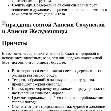
физическим нагрузкам.
Солить еду
. Воздержание от соли символизирует
очищение и духовное совершенствование, напоминая о
важности чистоты души и тела.
Приметы
В этот день народ внимательно наблюдает за природой и
поведением животных, веря, что они подсказывают, какой
будет погода и что принесёт будущее.
Если вороны сидят на нижних ветках деревьев — скоро
ожидать ветреную погоду.
Тетерев, забравшийся на самую вершину дерева,
предвещает скорый снегопад.
Кошка, пряча мордочку под лапками, предупреждает о
наступлении сильного мороза.
Громкое чириканье воробьев говорит о приближении
тёплой погоды.
Снег в этот день предсказывает пасмурное и холодное
лето, а ясное небо — скорое возвращение птиц с юга.