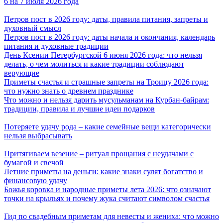
6 на 7 июля 2026 года
Петров пост в 2026 году: даты, правила питания, запреты и
духовный смысл
Петров пост в 2026 году: даты начала и окончания, календарь
питания и духовные традиции
День Ксении Петербургской 6 июня 2026 года: что нельзя
делать, о чем молиться и какие традиции соблюдают
верующие
Приметы счастья и страшные запреты на Троицу 2026 года:
что нужно знать о древнем празднике
Что можно и нельзя дарить мусульманам на Курбан-байрам:
традиции, правила и лучшие идеи подарков
Потеряете удачу рода – какие семейные вещи категорически
нельзя выбрасывать
Притягиваем везение – ритуал прощания с неудачами с
бумагой и свечой
Летние приметы на деньги: какие знаки сулят богатство и
финансовую удачу
Божья коровка и народные приметы лета 2026: что означают
точки на крыльях и почему жука считают символом счастья
Гид по свадебным приметам для невесты и жениха: что можно