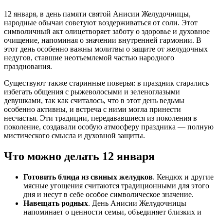
12 января, в день памяти святой Анисии Желудочницы,
народные обычаи советуют воздерживаться от соли. Этот
символичный акт олицетворяет заботу о здоровье и духовное
очищение, напоминая о значении внутренней гармонии. В
этот день особенно важны молитвы о защите от желудочных
недугов, ставшие неотъемлемой частью народного
празднования.
Существуют также старинные поверья: в праздник старались
избегать общения с рыжеволосыми и зеленоглазыми
девушками, так как считалось, что в этот день ведьмы
особенно активны, и встреча с ними могла принести
несчастья. Эти традиции, передававшиеся из поколения в
поколение, создавали особую атмосферу праздника — полную
мистического смысла и духовной защиты.
Что можно делать 12 января
Готовить блюда из свиных желудков
. Кендюх и другие
мясные угощения считаются традиционными для этого
дня и несут в себе особое символическое значение.
Навещать родных
. День Анисии Желудочницы
напоминает о ценности семьи, объединяет близких и