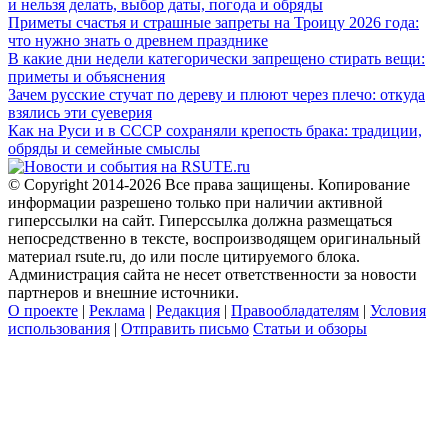
и нельзя делать, выбор даты, погода и обряды
Приметы счастья и страшные запреты на Троицу 2026 года:
что нужно знать о древнем празднике
В какие дни недели категорически запрещено стирать вещи:
приметы и объяснения
Зачем русские стучат по дереву и плюют через плечо: откуда
взялись эти суеверия
Как на Руси и в СССР сохраняли крепость брака: традиции,
обряды и семейные смыслы
© Copyright 2014-2026 Все права защищены. Копирование
информации разрешено только при наличии активной
гиперссылки на сайт. Гиперссылка должна размещаться
непосредственно в тексте, воспроизводящем оригинальный
материал rsute.ru, до или после цитируемого блока.
Администрация сайта не несет ответственности за новости
партнеров и внешние источники.
О проекте
|
Реклама
|
Редакция
|
Правообладателям
|
Условия
использования
|
Отправить письмо
Статьи и обзоры