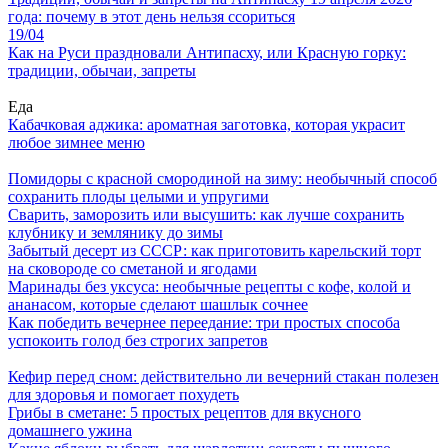
года: почему в этот день нельзя ссориться
19/04
Как на Руси праздновали Антипасху, или Красную горку:
традиции, обычаи, запреты
Еда
Кабачковая аджика: ароматная заготовка, которая украсит
любое зимнее меню
Помидоры с красной смородиной на зиму: необычный способ
сохранить плоды целыми и упругими
Сварить, заморозить или высушить: как лучше сохранить
клубнику и землянику до зимы
Забытый десерт из СССР: как приготовить карельский торт
на сковороде со сметаной и ягодами
Маринады без уксуса: необычные рецепты с кофе, колой и
ананасом, которые сделают шашлык сочнее
Как победить вечернее переедание: три простых способа
успокоить голод без строгих запретов
Кефир перед сном: действительно ли вечерний стакан полезен
для здоровья и помогает похудеть
Грибы в сметане: 5 простых рецептов для вкусного
домашнего ужина