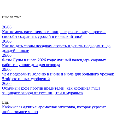
Ещё по теме
30/06
Как помочь растениям в теплице пережить жару: простые
способы сохранить урожай в июльский зной
30/06
Как не дать своим посадкам сгореть и успеть подкормить до
дождей в июле
29/06
Фазы Луны в июле 2026 года: лунный календарь садовых
работ и лучшие дни для огорода
29/06
Чем подкормить яблоню в июне и июле для большого урожая:
5 эффективных удобрений
26/06
Обычный кофе против вредителей: как кофейная гуща
защищает огород от гусениц, тли и муравьев
Еда
Кабачковая аджика: ароматная заготовка, которая украсит
любое зимнее меню