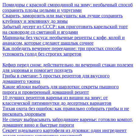
Помидоры с красной смородиной на зиму: необычный способ
сохранить плоды целыми и упругими
Сварить, заморозить или высушить: как лучше сохранить
клубнику и землянику до зимы
Забытый десерт из СССР: как приготовить карельский торт
на сковороде со сметаной и ягодами
Маринады без уксуса: необычные рецепты с кофе, колой и
ананасом, которые сделают шашлык сочнее
Как победить вечернее переедание: три простых способа
успокоить голод без строгих запретов
Кефир перед сном: действительно ли вечерний стакан полезен
для здоровья и помогает похудеть
Грибы в сметане: 5 простых рецептов для вкусного
домашнего ужина
Какие яблоки выбрать для шарлотки: секреты пышного
пирога и проверенный домашний рецепт
10 лучших рецептов варенья из вишни на зиму: от
классической пятиминутки до десертных вариантов
Тихая охота без ошибок: как правильно собирать грибы и не
рисковать здоровьем
Не спешу выбрасывать забродившее варенье: готовлю компот,
домашнее вино и быстрые пироги
Секрет идеального картофеля из духовки: один ингредиент
делает корочку невероятно хрустящей