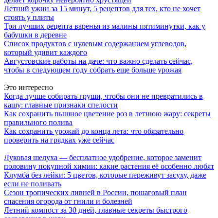
Летний ужин за 15 минут, 5 рецептов для тех, кто не хочет
стоять у плиты
Три лучших рецепта варенья из малины пятиминутки, как у
бабушки в деревне
Список продуктов с нулевым содержанием углеводов,
который удивит каждого
Августовские работы на даче: что важно сделать сейчас,
чтобы в следующем году собрать еще больше урожая
Это интересно
Когда лучше собирать груши, чтобы они не превратились в
кашу: главные признаки спелости
Как сохранить пышное цветение роз в летнюю жару: секреты
правильного полива
Как сохранить урожай до конца лета: что обязательно
проверить на грядках уже сейчас
Луковая шелуха — бесплатное удобрение, которое заменит
половину покупной химии: какие растения её особенно любят
Клумба без лейки: 5 цветов, которые переживут засуху, даже
если не поливать
Сезон тропических ливней в России, пошаговый план
спасения огорода от гнили и болезней
Летний компост за 30 дней, главные секреты быстрого