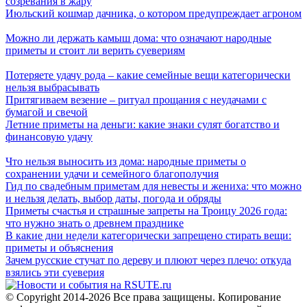
созревания в жару
Июльский кошмар дачника, о котором предупреждает агроном
Можно ли держать камыш дома: что означают народные
приметы и стоит ли верить суевериям
Потеряете удачу рода – какие семейные вещи категорически
нельзя выбрасывать
Притягиваем везение – ритуал прощания с неудачами с
бумагой и свечой
Летние приметы на деньги: какие знаки сулят богатство и
финансовую удачу
Что нельзя выносить из дома: народные приметы о
сохранении удачи и семейного благополучия
Гид по свадебным приметам для невесты и жениха: что можно
и нельзя делать, выбор даты, погода и обряды
Приметы счастья и страшные запреты на Троицу 2026 года:
что нужно знать о древнем празднике
В какие дни недели категорически запрещено стирать вещи:
приметы и объяснения
Зачем русские стучат по дереву и плюют через плечо: откуда
взялись эти суеверия
© Copyright 2014-2026 Все права защищены. Копирование