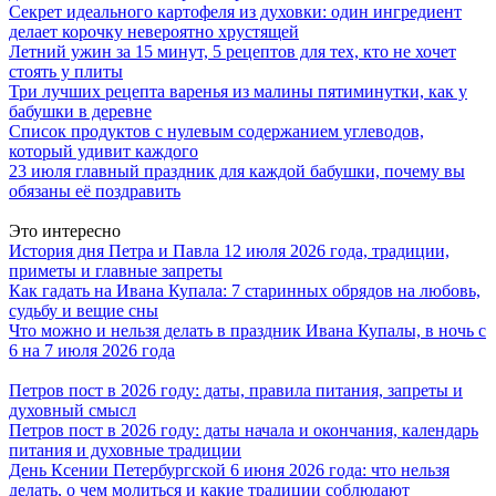
Секрет идеального картофеля из духовки: один ингредиент
делает корочку невероятно хрустящей
Летний ужин за 15 минут, 5 рецептов для тех, кто не хочет
стоять у плиты
Три лучших рецепта варенья из малины пятиминутки, как у
бабушки в деревне
Список продуктов с нулевым содержанием углеводов,
который удивит каждого
23 июля главный праздник для каждой бабушки, почему вы
обязаны её поздравить
Это интересно
История дня Петра и Павла 12 июля 2026 года, традиции,
приметы и главные запреты
Как гадать на Ивана Купала: 7 старинных обрядов на любовь,
судьбу и вещие сны
Что можно и нельзя делать в праздник Ивана Купалы, в ночь с
6 на 7 июля 2026 года
Петров пост в 2026 году: даты, правила питания, запреты и
духовный смысл
Петров пост в 2026 году: даты начала и окончания, календарь
питания и духовные традиции
День Ксении Петербургской 6 июня 2026 года: что нельзя
делать, о чем молиться и какие традиции соблюдают