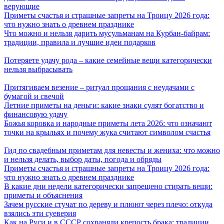
верующие
Приметы счастья и страшные запреты на Троицу 2026 года:
что нужно знать о древнем празднике
Что можно и нельзя дарить мусульманам на Курбан-байрам:
традиции, правила и лучшие идеи подарков
Потеряете удачу рода – какие семейные вещи категорически
нельзя выбрасывать
Притягиваем везение – ритуал прощания с неудачами с
бумагой и свечой
Летние приметы на деньги: какие знаки сулят богатство и
финансовую удачу
Божья коровка и народные приметы лета 2026: что означают
точки на крыльях и почему жука считают символом счастья
Гид по свадебным приметам для невесты и жениха: что можно
и нельзя делать, выбор даты, погода и обряды
Приметы счастья и страшные запреты на Троицу 2026 года:
что нужно знать о древнем празднике
В какие дни недели категорически запрещено стирать вещи:
приметы и объяснения
Зачем русские стучат по дереву и плюют через плечо: откуда
взялись эти суеверия
Как на Руси и в СССР сохраняли крепость брака: традиции,