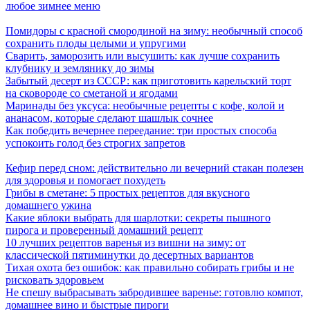
любое зимнее меню
Помидоры с красной смородиной на зиму: необычный способ
сохранить плоды целыми и упругими
Сварить, заморозить или высушить: как лучше сохранить
клубнику и землянику до зимы
Забытый десерт из СССР: как приготовить карельский торт
на сковороде со сметаной и ягодами
Маринады без уксуса: необычные рецепты с кофе, колой и
ананасом, которые сделают шашлык сочнее
Как победить вечернее переедание: три простых способа
успокоить голод без строгих запретов
Кефир перед сном: действительно ли вечерний стакан полезен
для здоровья и помогает похудеть
Грибы в сметане: 5 простых рецептов для вкусного
домашнего ужина
Какие яблоки выбрать для шарлотки: секреты пышного
пирога и проверенный домашний рецепт
10 лучших рецептов варенья из вишни на зиму: от
классической пятиминутки до десертных вариантов
Тихая охота без ошибок: как правильно собирать грибы и не
рисковать здоровьем
Не спешу выбрасывать забродившее варенье: готовлю компот,
домашнее вино и быстрые пироги