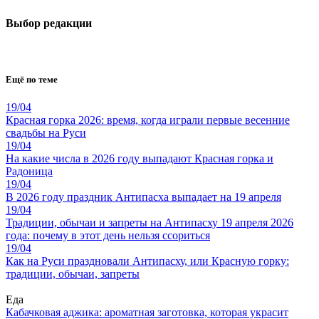
Выбор редакции
Ещё по теме
19/04
Красная горка 2026: время, когда играли первые весенние
свадьбы на Руси
19/04
На какие числа в 2026 году выпадают Красная горка и
Радоница
19/04
В 2026 году праздник Антипасха выпадает на 19 апреля
19/04
Традиции, обычаи и запреты на Антипасху 19 апреля 2026
года: почему в этот день нельзя ссориться
19/04
Как на Руси праздновали Антипасху, или Красную горку:
традиции, обычаи, запреты
Еда
Кабачковая аджика: ароматная заготовка, которая украсит