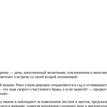
ерины — день, наполненный молитвами, поклонением и многове
 мечтает о встрече со своей второй половинкой.
й вишни. Рано утром девушки отправляются в сад и отламывают 
— это знак скорого счастливого брака, а если зацветёт — предв
озже.
 у иконы и наблюдают за появлением листьев и цветов, предска
стаются живыми, помогая верующим сохранять веру в магическую