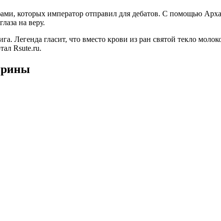
фами, которых император отправил для дебатов. С помощью Арха
лаза на веру.
га. Легенда гласит, что вместо крови из ран святой текло моло
ал Rsute.ru.
ерины