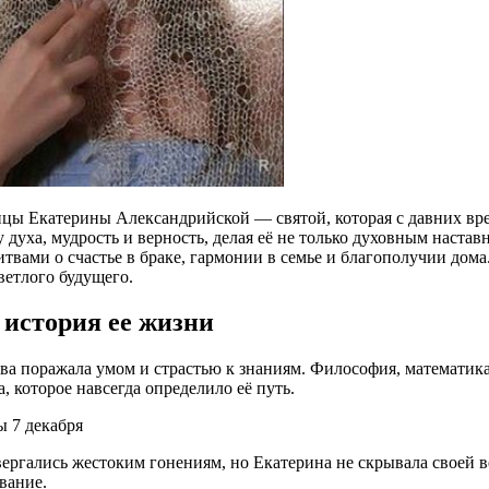
ицы Екатерины Александрийской — святой, которая с давних вре
духа, мудрость и верность, делая её не только духовным наста
твами о счастье в браке, гармонии в семье и благополучии дом
ветлого будущего.
 история ее жизни
ства поражала умом и страстью к знаниям. Философия, математи
 которое навсегда определило её путь.
ргались жестоким гонениям, но Екатерина не скрывала своей ве
вание.