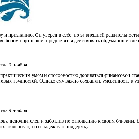
у и признанию. Он уверен в себе, но за внешней решительность
 выбором партнёрши, предпочитая действовать обдуманно и сде
ктическим умом и способностью добиваться финансовой стабил
ытовых трудностей. Однако ему важно сохранять умеренность в у
лову, исполнителен и заботлив по отношению к своим близким. 
 возлюбленную, но и надежную поддержку.