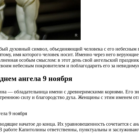
собый духовный символ, объединяющий человека с его небесным 
ятому, имя которого человек носит. Именно через него верующ
лненная особым смыслом: в этот день свой ангельский праздник 
 своим небесным покровителем и поблагодарить его за невидимую
днем ангела 9 ноября
лина — обладательница имени с древнеримскими корнями. Его з
утреннюю силу и благородство духа. Женщины с этим именем от
одящие начатое до конца. Их уравновешенность сочетается с а
В работе Капитолины ответственны, пунктуальны и заслуживают 