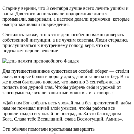
Старину верили, что 3 сентября лучше всего лечить ушибы и
раны. Для этого использовали подорожник: листья
промывали, заваривали, а настоем делали примочки, которые
быстро заживляли повреждения.
Считалось также, что в этот день особенно важно доверять
собственной интуиции, а не чужим советам. Люди старались
прислушиваться к внутреннему голосу, веря, что он
подскажет верное решение.
Для путешественников существовал особый оберег — стебли
льна, которые брали в дорогу для удачи и защиты от бед. В то
же время бытовало поверье, что именно 3 сентября легко
попасть под дурной глаз. Чтобы уберечь себя и урожай от
злого умысла, читали защитные молитвы и заговоры:
«Дай нам Бог собрать весь урожай льна без препятствий, дабы
нам не помешал ничей злой умысел, чтобы работы все
прошли гладко и урожай не пострадал. За это благодарим
Бога, Слава тебе Всевышний, слава Всемогущий. Аминь».
Эти обычаи помогали крестьянам завершить