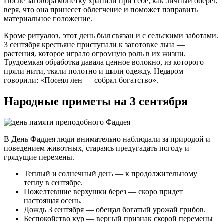
После заговора монетку хранили при себе, как личный оберег,
веря, что она принесет облегчение и поможет поправить
материальное положение.
Кроме ритуалов, этот день был связан и с сельскими заботами.
3 сентября крестьяне приступали к заготовке льна —
растения, которое играло огромную роль в их жизни.
Трудоемкая обработка давала ценное волокно, из которого
пряли нити, ткали полотно и шили одежду. Недаром
говорили: «Посеял лен — собрал богатство».
Народные приметы на 3 сентября
В День Фаддея люди внимательно наблюдали за природой и
поведением животных, стараясь предугадать погоду и
грядущие перемены.
Теплый и солнечный день — к продолжительному
теплу в сентябре.
Пожелтевшие верхушки берез — скоро придет
настоящая осень.
Дождь 3 сентября — обещал богатый урожай грибов.
Беспокойство кур — верный признак скорой перемены