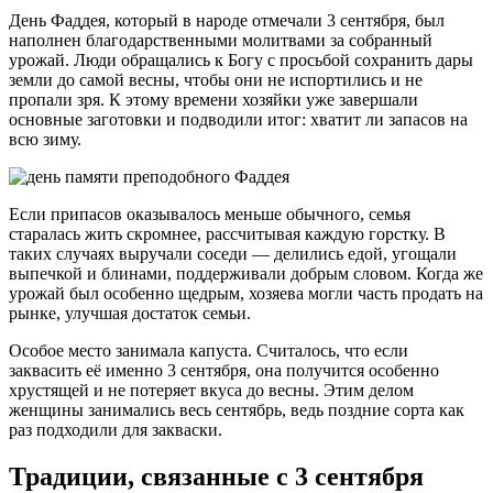
День Фаддея, который в народе отмечали 3 сентября, был
наполнен благодарственными молитвами за собранный
урожай. Люди обращались к Богу с просьбой сохранить дары
земли до самой весны, чтобы они не испортились и не
пропали зря. К этому времени хозяйки уже завершали
основные заготовки и подводили итог: хватит ли запасов на
всю зиму.
Если припасов оказывалось меньше обычного, семья
старалась жить скромнее, рассчитывая каждую горстку. В
таких случаях выручали соседи — делились едой, угощали
выпечкой и блинами, поддерживали добрым словом. Когда же
урожай был особенно щедрым, хозяева могли часть продать на
рынке, улучшая достаток семьи.
Особое место занимала капуста. Считалось, что если
заквасить её именно 3 сентября, она получится особенно
хрустящей и не потеряет вкуса до весны. Этим делом
женщины занимались весь сентябрь, ведь поздние сорта как
раз подходили для закваски.
Традиции, связанные с 3 сентября