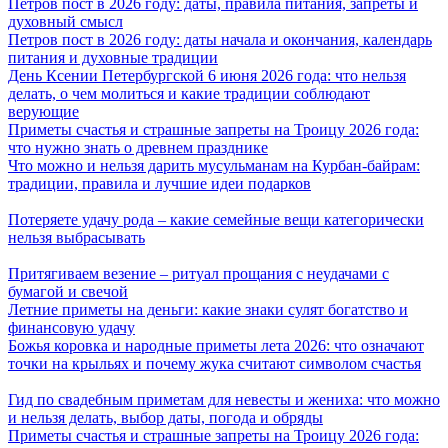
Петров пост в 2026 году: даты, правила питания, запреты и
духовный смысл
Петров пост в 2026 году: даты начала и окончания, календарь
питания и духовные традиции
День Ксении Петербургской 6 июня 2026 года: что нельзя
делать, о чем молиться и какие традиции соблюдают
верующие
Приметы счастья и страшные запреты на Троицу 2026 года:
что нужно знать о древнем празднике
Что можно и нельзя дарить мусульманам на Курбан-байрам:
традиции, правила и лучшие идеи подарков
Потеряете удачу рода – какие семейные вещи категорически
нельзя выбрасывать
Притягиваем везение – ритуал прощания с неудачами с
бумагой и свечой
Летние приметы на деньги: какие знаки сулят богатство и
финансовую удачу
Божья коровка и народные приметы лета 2026: что означают
точки на крыльях и почему жука считают символом счастья
Гид по свадебным приметам для невесты и жениха: что можно
и нельзя делать, выбор даты, погода и обряды
Приметы счастья и страшные запреты на Троицу 2026 года: