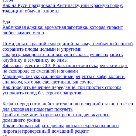
Как на Руси праздновали Антипасху, или Красную горку:
традиции, обычаи, запреты
Еда
Кабачковая аджика: ароматная заготовка, которая украсит
любое зимнее меню
Помидоры с красной смородиной на зиму: необычный способ
сохранить плоды целыми и упругими
Сварить, заморозить или высушить: как лучше сохранить
клубнику и землянику до зимы
Забытый десерт из СССР: как приготовить карельский торт
на сковороде со сметаной и ягодами
Маринады без уксуса: необычные рецепты с кофе, колой и
ананасом, которые сделают шашлык сочнее
Как победить вечернее переедание: три простых способа
успокоить голод без строгих запретов
Кефир перед сном: действительно ли вечерний стакан полезен
для здоровья и помогает похудеть
Грибы в сметане: 5 простых рецептов для вкусного
домашнего ужина
Какие яблоки выбрать для шарлотки: секреты пышного
пирога и проверенный домашний рецепт