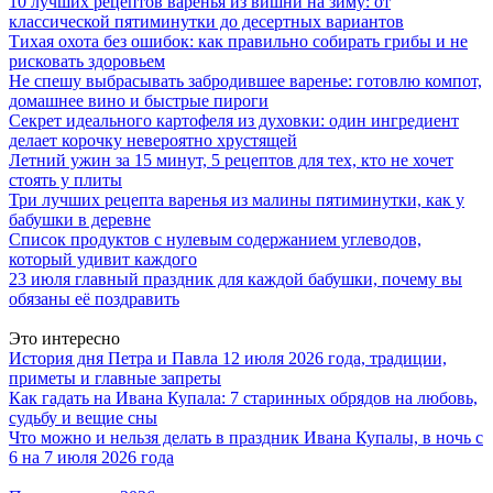
10 лучших рецептов варенья из вишни на зиму: от
классической пятиминутки до десертных вариантов
Тихая охота без ошибок: как правильно собирать грибы и не
рисковать здоровьем
Не спешу выбрасывать забродившее варенье: готовлю компот,
домашнее вино и быстрые пироги
Секрет идеального картофеля из духовки: один ингредиент
делает корочку невероятно хрустящей
Летний ужин за 15 минут, 5 рецептов для тех, кто не хочет
стоять у плиты
Три лучших рецепта варенья из малины пятиминутки, как у
бабушки в деревне
Список продуктов с нулевым содержанием углеводов,
который удивит каждого
23 июля главный праздник для каждой бабушки, почему вы
обязаны её поздравить
Это интересно
История дня Петра и Павла 12 июля 2026 года, традиции,
приметы и главные запреты
Как гадать на Ивана Купала: 7 старинных обрядов на любовь,
судьбу и вещие сны
Что можно и нельзя делать в праздник Ивана Купалы, в ночь с
6 на 7 июля 2026 года