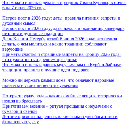
Что можно и нельзя делать в праздник Ивана Купалы, в ночь с
6 на 7 июля 2026 года
Петров пост в 2026 году: даты, правила питания, запреты и
духовный смысл
Петров пост в 2026 году: даты начала и окончания, календарь
питания и духовные традиции
День Ксении Петербургской 6 июня 2026 года: что нельзя
делать, о чем молиться и какие традиции соблюдают
верующие
Приметы счастья и страшные запреты на Троицу 2026 года:
что нужно знать о древнем празднике
Что можно и нельзя дарить мусульманам на Курбан-байрам:
традиции, правила и лучшие идеи подарков
Можно ли держать камыш дома: что означают народные
приметы и стоит ли верить суевериям
Потеряете удачу рода – какие семейные вещи категорически
нельзя выбрасывать
Притягиваем везение – ритуал прощания с неудачами с
бумагой и свечой
Летние приметы на деньги: какие знаки сулят богатство и
финансовую удачу