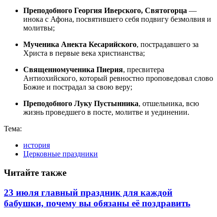
Преподобного Георгия Иверского, Святогорца
—
инока с Афона, посвятившего себя подвигу безмолвия и
молитвы;
Мученика Анекта Кесарийского
, пострадавшего за
Христа в первые века христианства;
Священномученика Пиерия
, пресвитера
Антиохийского, который ревностно проповедовал слово
Божие и пострадал за свою веру;
Преподобного Луку Пустынника
, отшельника, всю
жизнь проведшего в посте, молитве и уединении.
Тема:
история
Церковные праздники
Читайте также
23 июля главный праздник для каждой
бабушки, почему вы обязаны её поздравить