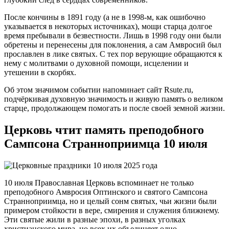
После кончины в 1891 году (а не в 1998-м, как ошибочно
указывается в некоторых источниках), мощи старца долгое
время пребывали в безвестности. Лишь в 1998 году они были
обретены и перенесены для поклонения, а сам Амвросий был
прославлен в лике святых. С тех пор верующие обращаются к
нему с молитвами о духовной помощи, исцелении и
утешении в скорбях.
Об этом значимом событии напоминает сайт Rsute.ru,
подчёркивая духовную значимость и живую память о великом
старце, продолжающем помогать и после своей земной жизни.
Церковь чтит память преподобного
Сампсона Странноприимца 10 июля
10 июля Православная Церковь вспоминает не только
преподобного Амвросия Оптинского и святого Сампсона
Странноприимца, но и целый сонм святых, чьи жизни были
примером стойкости в вере, смирения и служения ближнему.
Эти святые жили в разные эпохи, в разных уголках
христианского мира, но всех их объединяет одно —