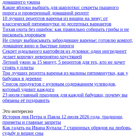
домашнего ужина
Какие яблоки выбрать для шарлотки: секреты пышного
пирога и проверенный домашний рецепт
10 лучших рецептов варенья из вишни на зиму: от
классической пятиминутки до десертных вариантов
Тихая охота без ошибок: как правильно собирать грибы и не
рисковать здоровьем
Не спешу выбрасывать забродившее варенье: готовлю компот,
домашнее вино и быстрые пироги
Секрет идеального картофеля из духовки: один ингредиент
делает корочку невероятно хрустящей
Летний ужин за 15 минут, 5 рецептов для тех, кто не хочет
стоять у плиты
Три лучших рецепта варенья из малины пятиминутки, как у
бабушки в деревне
Список продуктов с нулевым содержанием углеводов,
который удивит каждого
23 июля главный праздник для каждой бабушки, почему вы
обязаны её поздравить
Это интересно
История дня Петра и Павла 12 июля 2026 года, традиции,
приметы и главные запреты
Как гадать на Ивана Купала: 7 старинных обрядов на любовь,
судьбу и вещие сны