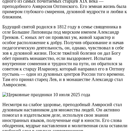
одного из самых почитаемых старцев XIX века —
преподобного Амвросия Оптинского. Его земная жизнь была
примером глубокого смирения, духовной мудрости и любви к
ближним.
Будущий святой родился в 1812 году в семье священника в
селе Большие Липовицы под мирским именем Александр
Гренков. С юных лет он проявлял ум, живой характер и
особое расположение к добру. Получив образование и начав
педагогическую деятельность, он, однако, чувствовал в себе
зов к духовной жизни. После тяжёлой болезни он дал Богу
обет принять монашество, если выздоровеет. Испытав
внутренние сомнения и трудности на пути, он обратился за
советом к старцу Илариону, который направил его в Оптину
пустынь — один из духовных центров России того времени.
Там его принял старец Лев, и в монашестве Александр стал
Амвросием.
Несмотря на слабое здоровье, преподобный Амвросий стал
духовным наставником для множества людей. Он активно
помогал в издательском деле, используя свои знания
иностранных языков, полученные ещё в юности. Его слова
ободрения, мудрые наставления и молитвенная сила оставили
глубокий след в сердцах современников.