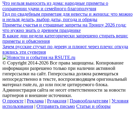
Что нельзя выносить из дома: народные приметы о
сохранении удачи и семейного благополучия
Гид по свадебным приметам для невесты и жениха: что можно
и нельзя делать, выбор даты, погода и обряды
Приметы счастья и страшные запреты на Троицу 2026 года:
что нужно знать о древнем празднике
В какие дни недели категорически запрещено стирать вещи:
приметы и объяснения
Зачем русские стучат по дереву и плюют через плечо: откуда
взялись эти суеверия
© Copyright 2014-2026 Все права защищены. Копирование
информации разрешено только при наличии активной
гиперссылки на сайт. Гиперссылка должна размещаться
непосредственно в тексте, воспроизводящем оригинальный
материал rsute.ru, до или после цитируемого блока.
Администрация сайта не несет ответственности за новости
партнеров и внешние источники.
О проекте
|
Реклама
|
Редакция
|
Правообладателям
|
Условия
использования
|
Отправить письмо
Статьи и обзоры