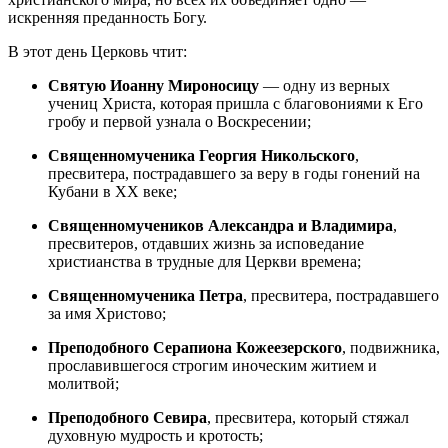
искренняя преданность Богу.
В этот день Церковь чтит:
Святую Иоанну Мироносицу
— одну из верных
учениц Христа, которая пришла с благовониями к Его
гробу и первой узнала о Воскресении;
Священномученика Георгия Никольского
,
пресвитера, пострадавшего за веру в годы гонений на
Кубани в XX веке;
Священномучеников Александра и Владимира
,
пресвитеров, отдавших жизнь за исповедание
христианства в трудные для Церкви времена;
Священномученика Петра
, пресвитера, пострадавшего
за имя Христово;
Преподобного Серапиона Кожеезерского
, подвижника,
прославившегося строгим иноческим житием и
молитвой;
Преподобного Севира
, пресвитера, который стяжал
духовную мудрость и кротость;