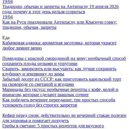
19/04
Традиции, обычаи и запреты на Антипасху 19 апреля 2026
года: почему в этот день нельзя ссориться
19/04
Как на Руси праздновали Антипасху, или Красную горку:
традиции, обычаи, запреты
Еда
Кабачковая аджика: ароматная заготовка, которая украсит
любое зимнее меню
Помидоры с красной смородиной на зиму: необычный способ
сохранить плоды целыми и упругими
Сварить, заморозить или высушить: как лучше сохранить
клубнику и землянику до зимы
Забытый десерт из СССР: как приготовить карельский торт
на сковороде со сметаной и ягодами
Маринады без уксуса: необычные рецепты с кофе, колой и
ананасом, которые сделают шашлык сочнее
Как победить вечернее переедание: три простых способа
успокоить голод без строгих запретов
Кефир перед сном: действительно ли вечерний стакан полезен
для здоровья и помогает похудеть
Грибы в сметане: 5 простых рецептов для вкусного