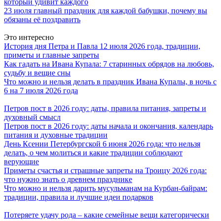
который удивит каждого
23 июля главный праздник для каждой бабушки, почему вы
обязаны её поздравить
Это интересно
История дня Петра и Павла 12 июля 2026 года, традиции,
приметы и главные запреты
Как гадать на Ивана Купала: 7 старинных обрядов на любовь,
судьбу и вещие сны
Что можно и нельзя делать в праздник Ивана Купалы, в ночь с
6 на 7 июля 2026 года
Петров пост в 2026 году: даты, правила питания, запреты и
духовный смысл
Петров пост в 2026 году: даты начала и окончания, календарь
питания и духовные традиции
День Ксении Петербургской 6 июня 2026 года: что нельзя
делать, о чем молиться и какие традиции соблюдают
верующие
Приметы счастья и страшные запреты на Троицу 2026 года:
что нужно знать о древнем празднике
Что можно и нельзя дарить мусульманам на Курбан-байрам:
традиции, правила и лучшие идеи подарков
Потеряете удачу рода – какие семейные вещи категорически