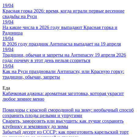
19/04
Красная горка 2026: время, когда играли первые весенние
свадьбы на Руси
19/04
На какие числа в 2026 году выпадают Красная горка и
Радоница
19/04
В 2026 году праздник Антипасха выпадает на 19 апреля
19/04
Традиции, обычаи и запреты на Антипасху 19 апреля 2026
года: почему в этот день нельзя ссориться
19/04
Как на Руси праздновали Антипасху, или Красную горку:
традиции, обычаи, запреты
Еда
Кабачковая аджика: ароматная заготовка, которая украсит
любое зимнее меню
Помидоры с красной смородиной на зиму: необычный способ
сохранить плоды целыми и упругими
Сварить, заморозить или высушить: как лучше сохранить
клубнику и землянику до зимы
Забытый десерт из СССР: как приготовить карельский торт