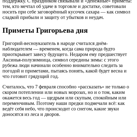
поддержку. С праздником связывали и «денежные» приметы:
тем, кто мечтал об удаче в торговле и достатке, советовали
носить при себе заговорённый кусочек сахара — как символ
сладкой прибыли и защиту от убытков и неудач.
Приметы Григорьева дня
Григорий-весноуказатель в народе считался днём-
наблюдателем — временем, когда сама природа будто
приоткрывает завесу будущего. Недаром ему предшествует
Аксинья-полузимница, символ середины зимы: с этого
рубежа люди начинали особенно внимательно следить за
погодой и приметами, пытаясь понять, какой будет весна и
что готовит грядущий год.
Считалось, что 7 февраля способно «рассказать» не только о
скором потеплении или новых морозах, но и о том, каким
окажется весь год — щедрым или скупым, спокойным или
переменчивым. Поэтому наши предки подмечали всё: как
ведёт себя небо, что происходит со снегом, какие звуки
доносятся из леса и дворов.