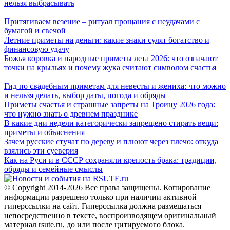
нельзя выбрасывать
Притягиваем везение – ритуал прощания с неудачами с
бумагой и свечой
Летние приметы на деньги: какие знаки сулят богатство и
финансовую удачу
Божья коровка и народные приметы лета 2026: что означают
точки на крыльях и почему жука считают символом счастья
Гид по свадебным приметам для невесты и жениха: что можно
и нельзя делать, выбор даты, погода и обряды
Приметы счастья и страшные запреты на Троицу 2026 года:
что нужно знать о древнем празднике
В какие дни недели категорически запрещено стирать вещи:
приметы и объяснения
Зачем русские стучат по дереву и плюют через плечо: откуда
взялись эти суеверия
Как на Руси и в СССР сохраняли крепость брака: традиции,
обряды и семейные смыслы
© Copyright 2014-2026 Все права защищены. Копирование
информации разрешено только при наличии активной
гиперссылки на сайт. Гиперссылка должна размещаться
непосредственно в тексте, воспроизводящем оригинальный
материал rsute.ru, до или после цитируемого блока.