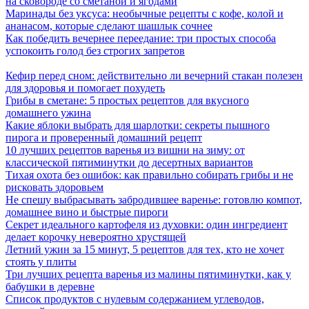
на сковороде со сметаной и ягодами
Маринады без уксуса: необычные рецепты с кофе, колой и
ананасом, которые сделают шашлык сочнее
Как победить вечернее переедание: три простых способа
успокоить голод без строгих запретов
Кефир перед сном: действительно ли вечерний стакан полезен
для здоровья и помогает похудеть
Грибы в сметане: 5 простых рецептов для вкусного
домашнего ужина
Какие яблоки выбрать для шарлотки: секреты пышного
пирога и проверенный домашний рецепт
10 лучших рецептов варенья из вишни на зиму: от
классической пятиминутки до десертных вариантов
Тихая охота без ошибок: как правильно собирать грибы и не
рисковать здоровьем
Не спешу выбрасывать забродившее варенье: готовлю компот,
домашнее вино и быстрые пироги
Секрет идеального картофеля из духовки: один ингредиент
делает корочку невероятно хрустящей
Летний ужин за 15 минут, 5 рецептов для тех, кто не хочет
стоять у плиты
Три лучших рецепта варенья из малины пятиминутки, как у
бабушки в деревне
Список продуктов с нулевым содержанием углеводов,