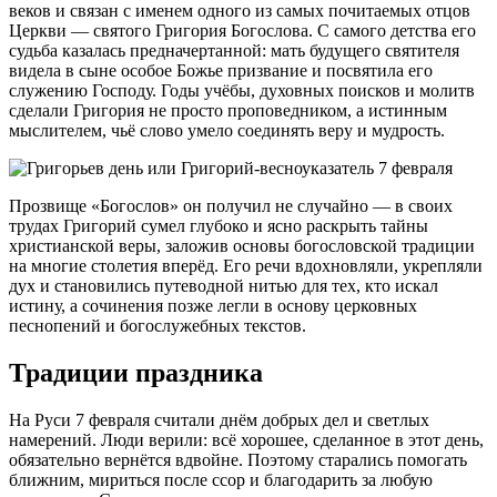
веков и связан с именем одного из самых почитаемых отцов
Церкви — святого Григория Богослова. С самого детства его
судьба казалась предначертанной: мать будущего святителя
видела в сыне особое Божье призвание и посвятила его
служению Господу. Годы учёбы, духовных поисков и молитв
сделали Григория не просто проповедником, а истинным
мыслителем, чьё слово умело соединять веру и мудрость.
Прозвище «Богослов» он получил не случайно — в своих
трудах Григорий сумел глубоко и ясно раскрыть тайны
христианской веры, заложив основы богословской традиции
на многие столетия вперёд. Его речи вдохновляли, укрепляли
дух и становились путеводной нитью для тех, кто искал
истину, а сочинения позже легли в основу церковных
песнопений и богослужебных текстов.
Традиции праздника
На Руси 7 февраля считали днём добрых дел и светлых
намерений. Люди верили: всё хорошее, сделанное в этот день,
обязательно вернётся вдвойне. Поэтому старались помогать
ближним, мириться после ссор и благодарить за любую