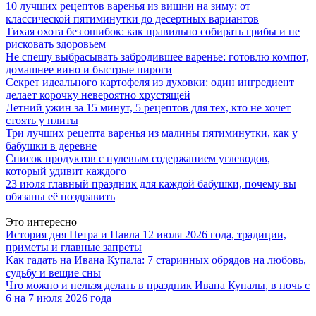
10 лучших рецептов варенья из вишни на зиму: от
классической пятиминутки до десертных вариантов
Тихая охота без ошибок: как правильно собирать грибы и не
рисковать здоровьем
Не спешу выбрасывать забродившее варенье: готовлю компот,
домашнее вино и быстрые пироги
Секрет идеального картофеля из духовки: один ингредиент
делает корочку невероятно хрустящей
Летний ужин за 15 минут, 5 рецептов для тех, кто не хочет
стоять у плиты
Три лучших рецепта варенья из малины пятиминутки, как у
бабушки в деревне
Список продуктов с нулевым содержанием углеводов,
который удивит каждого
23 июля главный праздник для каждой бабушки, почему вы
обязаны её поздравить
Это интересно
История дня Петра и Павла 12 июля 2026 года, традиции,
приметы и главные запреты
Как гадать на Ивана Купала: 7 старинных обрядов на любовь,
судьбу и вещие сны
Что можно и нельзя делать в праздник Ивана Купалы, в ночь с
6 на 7 июля 2026 года