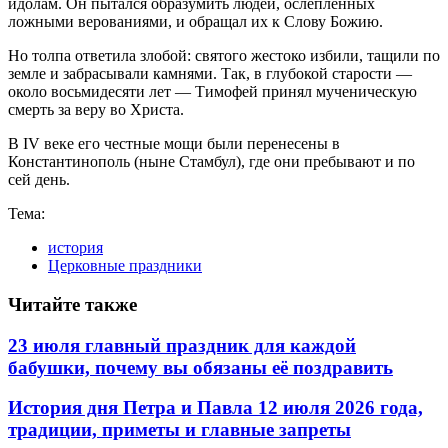
идолам. Он пытался образумить людей, ослеплённых
ложными верованиями, и обращал их к Слову Божию.
Но толпа ответила злобой: святого жестоко избили, тащили по
земле и забрасывали камнями. Так, в глубокой старости —
около восьмидесяти лет — Тимофей принял мученическую
смерть за веру во Христа.
В IV веке его честные мощи были перенесены в
Константинополь (ныне Стамбул), где они пребывают и по
сей день.
Тема:
история
Церковные праздники
Читайте также
23 июля главный праздник для каждой
бабушки, почему вы обязаны её поздравить
История дня Петра и Павла 12 июля 2026 года,
традиции, приметы и главные запреты