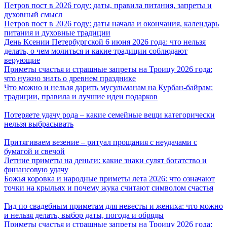
Петров пост в 2026 году: даты, правила питания, запреты и
духовный смысл
Петров пост в 2026 году: даты начала и окончания, календарь
питания и духовные традиции
День Ксении Петербургской 6 июня 2026 года: что нельзя
делать, о чем молиться и какие традиции соблюдают
верующие
Приметы счастья и страшные запреты на Троицу 2026 года:
что нужно знать о древнем празднике
Что можно и нельзя дарить мусульманам на Курбан-байрам:
традиции, правила и лучшие идеи подарков
Потеряете удачу рода – какие семейные вещи категорически
нельзя выбрасывать
Притягиваем везение – ритуал прощания с неудачами с
бумагой и свечой
Летние приметы на деньги: какие знаки сулят богатство и
финансовую удачу
Божья коровка и народные приметы лета 2026: что означают
точки на крыльях и почему жука считают символом счастья
Гид по свадебным приметам для невесты и жениха: что можно
и нельзя делать, выбор даты, погода и обряды
Приметы счастья и страшные запреты на Троицу 2026 года: