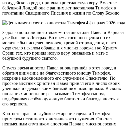
из иудейского рода, приняла христианскую веру. Вместе с
бабушкой Лоидой она с ранних лет наставляла Тимофея в
почитании Священного Писания и жизни по Слову Божию.
Задолго до их личного знакомства апостолы Павел и Варнава
уже бывали в Листрах. Во время того посещения по их
молитве был исцелен человек, хромой от рождения, и это
чудо стало началом обращения многих горожан ко Христу.
Среди тех, кто принял новую веру, оказались и мать с
бабушкой будущего святого.
Спустя время апостол Павел вновь пришёл в этот город и
обратил внимание на благочестивого юношу Тимофея,
искренне вдохновлённого его служением Спасителю. По
просьбе местных христиан Павел принял его в число своих
учеников и сделал своим ближайшим помощником. В своих
посланиях апостол не раз называет Тимофея сыном,
подчёркивая особую духовную близость и благодарность за
его верность.
Кротость нрава и глубокое смирение сделали Тимофея
примером истинного христианского служения. Он стал
неизменным спутником апостола Павла в миссионерских