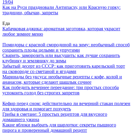
19/04
Как на Руси праздновали Антипасху, или Красную горку:
традиции, обычаи, запреты
Еда
Кабачковая аджика: ароматная заготовка, которая украсит
любое зимнее меню
Помидоры с красной смородиной на зиму: необычный способ
сохранить плоды целыми и упругими
Сварить, заморозить или высушить: как лучше сохранить
клубнику и землянику до зимы
Забытый десерт из СССР: как приготовить карельский торт
на сковороде со сметаной и ягодами
Маринады без уксуса: необычные рецепты с кофе, колой и
ананасом, которые сделают шашлык сочнее
Как победить вечернее переедание: три простых способа
успокоить голод без строгих запретов
Кефир перед сном: действительно ли вечерний стакан полезен
для здоровья и помогает похудеть
Грибы в сметане: 5 простых рецептов для вкусного
домашнего ужина
Какие яблоки выбрать для шарлотки: секреты пышного
пирога и проверенный домашний рецепт