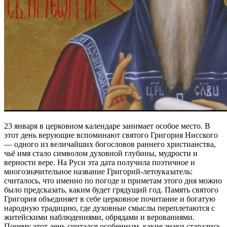
23 января в церковном календаре занимает особое место. В
этот день верующие вспоминают святого Григория Нисского
— одного из величайших богословов раннего христианства,
чьё имя стало символом духовной глубины, мудрости и
верности вере. На Руси эта дата получила поэтичное и
многозначительное название Григорий-летоуказатель:
считалось, что именно по погоде и приметам этого дня можно
было предсказать, каким будет грядущий год. Память святого
Григория объединяет в себе церковное почитание и богатую
народную традицию, где духовные смыслы переплетаются с
житейскими наблюдениями, обрядами и верованиями.
Почему этот день считался особенным, какие знаки старались