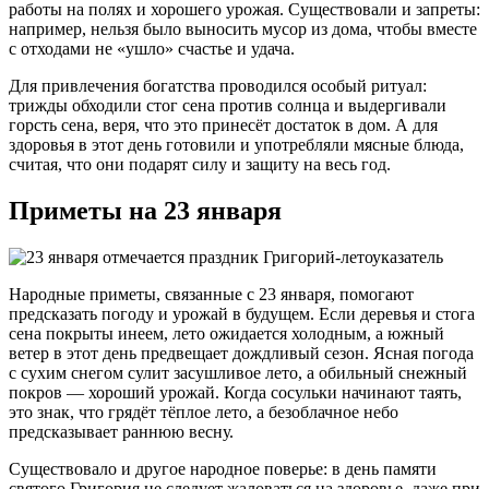
работы на полях и хорошего урожая. Существовали и запреты:
например, нельзя было выносить мусор из дома, чтобы вместе
с отходами не «ушло» счастье и удача.
Для привлечения богатства проводился особый ритуал:
трижды обходили стог сена против солнца и выдергивали
горсть сена, веря, что это принесёт достаток в дом. А для
здоровья в этот день готовили и употребляли мясные блюда,
считая, что они подарят силу и защиту на весь год.
Приметы на 23 января
Народные приметы, связанные с 23 января, помогают
предсказать погоду и урожай в будущем. Если деревья и стога
сена покрыты инеем, лето ожидается холодным, а южный
ветер в этот день предвещает дождливый сезон. Ясная погода
с сухим снегом сулит засушливое лето, а обильный снежный
покров — хороший урожай. Когда сосульки начинают таять,
это знак, что грядёт тёплое лето, а безоблачное небо
предсказывает раннюю весну.
Существовало и другое народное поверье: в день памяти
святого Григория не следует жаловаться на здоровье, даже при