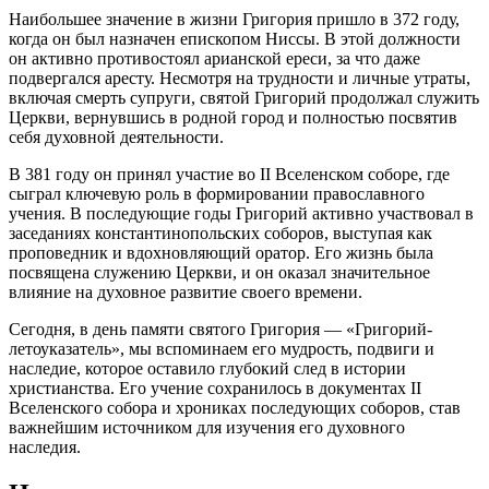
Наибольшее значение в жизни Григория пришло в 372 году,
когда он был назначен епископом Ниссы. В этой должности
он активно противостоял арианской ереси, за что даже
подвергался аресту. Несмотря на трудности и личные утраты,
включая смерть супруги, святой Григорий продолжал служить
Церкви, вернувшись в родной город и полностью посвятив
себя духовной деятельности.
В 381 году он принял участие во II Вселенском соборе, где
сыграл ключевую роль в формировании православного
учения. В последующие годы Григорий активно участвовал в
заседаниях константинопольских соборов, выступая как
проповедник и вдохновляющий оратор. Его жизнь была
посвящена служению Церкви, и он оказал значительное
влияние на духовное развитие своего времени.
Сегодня, в день памяти святого Григория — «Григорий-
летоуказатель», мы вспоминаем его мудрость, подвиги и
наследие, которое оставило глубокий след в истории
христианства. Его учение сохранилось в документах II
Вселенского собора и хрониках последующих соборов, став
важнейшим источником для изучения его духовного
наследия.