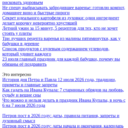
рисковать здоровьем
Не спешу выбрасывать забродившее варенье: готовлю компот,
домашнее вино и быстрые пироги
Секрет идеального картофеля из духовки: один ингредиент
делает корочку невероятно хрустящей
Летний ужин за 15 минут, 5 рецептов для тех, кто не хочет
стоять у плиты
Три лучших рецепта варенья из малины пятиминутки, как у
бабушки в деревне
Список продуктов с нулевым содержанием углеводов,
который удивит каждого
23 июля главный праздник для каждой бабушки, почему вы
обязаны её поздравить
Это интересно
История дня Петра и Павла 12 июля 2026 года, традиции,
приметы и главные запреты
Как гадать на Ивана Купала: 7 старинных обрядов на любовь,
судьбу и вещие сны
Что можно и нельзя делать в праздник Ивана Купалы, в ночь с
6 на 7 июля 2026 года
Петров пост в 2026 году: даты, правила питания, запреты и
духовный смысл
Петров пост в 2026 году: даты начала и окончания, календарь