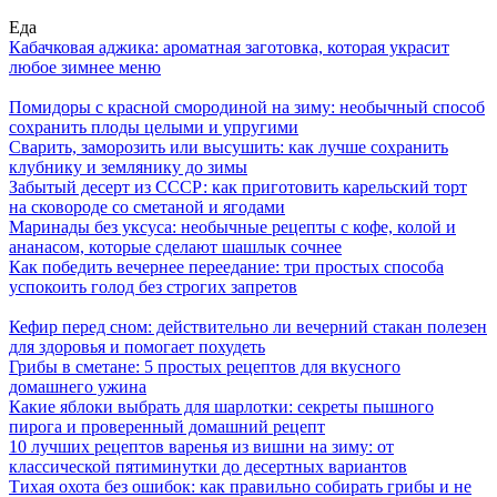
Еда
Кабачковая аджика: ароматная заготовка, которая украсит
любое зимнее меню
Помидоры с красной смородиной на зиму: необычный способ
сохранить плоды целыми и упругими
Сварить, заморозить или высушить: как лучше сохранить
клубнику и землянику до зимы
Забытый десерт из СССР: как приготовить карельский торт
на сковороде со сметаной и ягодами
Маринады без уксуса: необычные рецепты с кофе, колой и
ананасом, которые сделают шашлык сочнее
Как победить вечернее переедание: три простых способа
успокоить голод без строгих запретов
Кефир перед сном: действительно ли вечерний стакан полезен
для здоровья и помогает похудеть
Грибы в сметане: 5 простых рецептов для вкусного
домашнего ужина
Какие яблоки выбрать для шарлотки: секреты пышного
пирога и проверенный домашний рецепт
10 лучших рецептов варенья из вишни на зиму: от
классической пятиминутки до десертных вариантов
Тихая охота без ошибок: как правильно собирать грибы и не