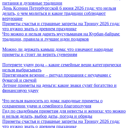
питания и духовные традиции
День Ксении Петербургской 6 июня 2026 года: что нельзя
делать, о чем молиться и какие традиции соблюдают
верующие
Приметы счастья и страшные запреты на Троицу 2026 года:
что нужно знать о древнем празднике
Что можно и нельзя дарить мусульманам на Курбан-байрам:
традиции, правила и лучшие идеи подарков
Можно ли держать камыш дома: что означают народные
приметы и стоит ли верить суевериям
Потеряете удачу рода – какие семейные вещи категорически
нельзя выбрасывать
Притягиваем везение – ритуал прощания с неудачами с
бумагой и свечой
Летние приметы на деньги: какие знаки сулят богатство и
финансовую удачу
Что нельзя выносить из дома: народные приметы о
сохранении удачи и семейного благополучия
Гид по свадебным приметам для невесты и жениха: что можно
и нельзя делать, выбор даты, погода и обряды
Приметы счастья и страшные запреты на Троицу 2026 года:
что нужно знать о древнем празднике