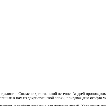
е традиции. Согласно христианской легенде, Андрей проповедова
, пришли к нам из дохристианской эпохи, придавая дню особую 
кость и свободу, особенно для молодых людей. Холостякам разр