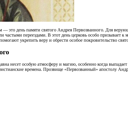
м — это день памяти святого Андрея Первозванного. Для верующ
ли частыми переездами. В этот день церковь особо призывает к м
помогают укрепить веру и обрести особое покровительство свят
ого
авна несет особую атмосферу и магию, особенно когда выпадает 
христианские времена. Прозвище «Первозванный» апостолу Андре