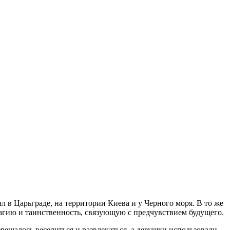
л в Царьграде, на территории Киева и у Черного моря. В то же
магию и таинственность, связующую с предчувствием будущего.
ешалось веселиться и развлекаться, а девушки использовали