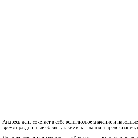
Андреев день сочетает в себе религиозное значение и народны
время праздничные обряды, такие как гадания и предсказания
Древнее название праздника — «Калита» — символизировало лег