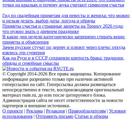
точки на крыльях и почему жука считают символом счастья
Гид по свадебным приметам для невесты и жениха: что можно
и нельзя делать, выбор даты, погода и обряды
Приметы счастья и страшные запреты на Троицу 2026 года:
что нужно знать о древнем празднике
В какие дни недели категорически запрещено стирать вещи:
приметы и объяснения
Зачем русские стучат по дереву и плюют через плечо: откуда
взялись эти суеверия
Как на Руси и в СССР сохраняли крепость брака: традиции,
обряды и семейные смыслы
© Copyright 2014-2026 Все права защищены. Копирование
информации разрешено только при наличии активной
гиперссылки на сайт. Гиперссылка должна размещаться
непосредственно в тексте, воспроизводящем оригинальный
материал rsute.ru, до или после цитируемого блока.
Администрация сайта не несет ответственности за новости
партнеров и внешние источники.
О проекте
|
Реклама
|
Редакция
|
Правообладателям
|
Условия
использования
|
Отправить письмо
Статьи и обзоры