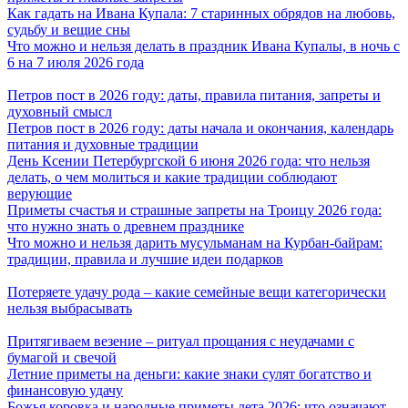
Как гадать на Ивана Купала: 7 старинных обрядов на любовь,
судьбу и вещие сны
Что можно и нельзя делать в праздник Ивана Купалы, в ночь с
6 на 7 июля 2026 года
Петров пост в 2026 году: даты, правила питания, запреты и
духовный смысл
Петров пост в 2026 году: даты начала и окончания, календарь
питания и духовные традиции
День Ксении Петербургской 6 июня 2026 года: что нельзя
делать, о чем молиться и какие традиции соблюдают
верующие
Приметы счастья и страшные запреты на Троицу 2026 года:
что нужно знать о древнем празднике
Что можно и нельзя дарить мусульманам на Курбан-байрам:
традиции, правила и лучшие идеи подарков
Потеряете удачу рода – какие семейные вещи категорически
нельзя выбрасывать
Притягиваем везение – ритуал прощания с неудачами с
бумагой и свечой
Летние приметы на деньги: какие знаки сулят богатство и
финансовую удачу
Божья коровка и народные приметы лета 2026: что означают