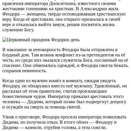
правления императора Диоклетиана, известного своими
жестокими гонениями на христиан. В Александрии жила
Феодора — женщина, твёрдо исповедовавшая христианскую
веру. Когда её арестовали, она открыто призналась в своей
вере и отказалась выйти замуж, решив посвятить жизнь
служению Богу.
В наказание за непокорность Феодора была отправлена в
блудный дом. Там возник конфликт из-за претендентов на её
честь, но среди них оказался служитель Бога, посланный на её
спасение. Они обменялись одеждой, и Феодора смогла бежать,
сохранив невинность.
Когда один из мужчин вошёл в комнату, ожидая увидеть
Феодору, он обнаружил вместо неё мужчину. Удивлённый, он
рассказал об этом правителю, считая произошедшее
божественным чудом. Император приказал арестовать этого
человека — Дидима, который позже был подвергнут допросу
и осуждён на смерть за помощь святой.
Узнав о приговоре, Феодора просила императора помиловать
Дидима, но получила отказ. В итоге обоих — Феодору и
Дидима — казнили, отрубив головы, а тела сожгли.