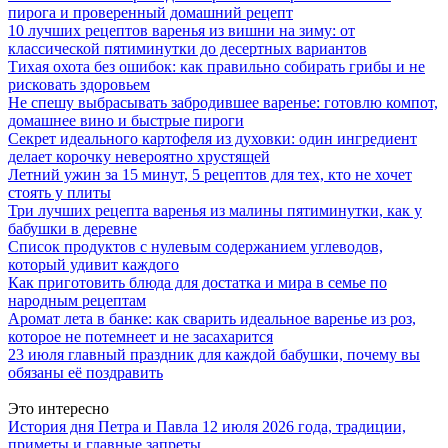
пирога и проверенный домашний рецепт
10 лучших рецептов варенья из вишни на зиму: от
классической пятиминутки до десертных вариантов
Тихая охота без ошибок: как правильно собирать грибы и не
рисковать здоровьем
Не спешу выбрасывать забродившее варенье: готовлю компот,
домашнее вино и быстрые пироги
Секрет идеального картофеля из духовки: один ингредиент
делает корочку невероятно хрустящей
Летний ужин за 15 минут, 5 рецептов для тех, кто не хочет
стоять у плиты
Три лучших рецепта варенья из малины пятиминутки, как у
бабушки в деревне
Список продуктов с нулевым содержанием углеводов,
который удивит каждого
Как приготовить блюда для достатка и мира в семье по
народным рецептам
Аромат лета в банке: как сварить идеальное варенье из роз,
которое не потемнеет и не засахарится
23 июля главный праздник для каждой бабушки, почему вы
обязаны её поздравить
Это интересно
История дня Петра и Павла 12 июля 2026 года, традиции,
приметы и главные запреты