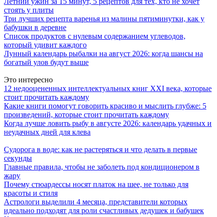
Летний ужин за 15 минут, 5 рецептов для тех, кто не хочет
стоять у плиты
Три лучших рецепта варенья из малины пятиминутки, как у
бабушки в деревне
Список продуктов с нулевым содержанием углеводов,
который удивит каждого
Лунный календарь рыбалки на август 2026: когда шансы на
богатый улов будут выше
Это интересно
12 недооцененных интеллектуальных книг XXI века, которые
стоит прочитать каждому
Какие книги помогут говорить красиво и мыслить глубже: 5
произведений, которые стоит прочитать каждому
Когда лучше ловить рыбу в августе 2026: календарь удачных и
неудачных дней для клева
Судорога в воде: как не растеряться и что делать в первые
секунды
Главные правила, чтобы не заболеть под кондиционером в
жару
Почему стюардессы носят платок на шее, не только для
красоты и стиля
Астрологи выделили 4 месяца, представители которых
идеально подходят для роли счастливых дедушек и бабушек