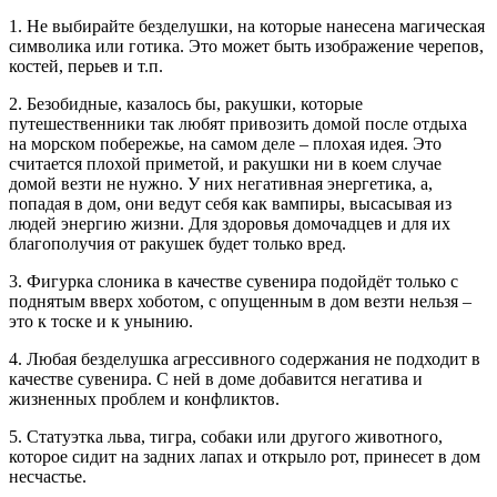
1. Не выбирайте безделушки, на которые нанесена магическая
символика или готика. Это может быть изображение черепов,
костей, перьев и т.п.
2. Безобидные, казалось бы, ракушки, которые
путешественники так любят привозить домой после отдыха
на морском побережье, на самом деле – плохая идея. Это
считается плохой приметой, и ракушки ни в коем случае
домой везти не нужно. У них негативная энергетика, а,
попадая в дом, они ведут себя как вампиры, высасывая из
людей энергию жизни. Для здоровья домочадцев и для их
благополучия от ракушек будет только вред.
3. Фигурка слоника в качестве сувенира подойдёт только с
поднятым вверх хоботом, с опущенным в дом везти нельзя –
это к тоске и к унынию.
4. Любая безделушка агрессивного содержания не подходит в
качестве сувенира. С ней в доме добавится негатива и
жизненных проблем и конфликтов.
5. Статуэтка льва, тигра, собаки или другого животного,
которое сидит на задних лапах и открыло рот, принесет в дом
несчастье.