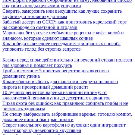
Помидоры с красной смородиной на зиму: необычный способ
сохранить плоды целыми и упругими
Сварить, заморозить или высушить: как лучше сохранить
клубнику и землянику до зимы
Забытый десерт из СССР: как приготовить карельский торт
на сковороде со сметаной и ягодами
Маринады без уксуса: необычные рецепты с кофе, колой и
ананасом, которые сделают шашлык сочнее
Как победить вечернее переедание: три простых способа
успокоить голод без строгих запретов
Кефир перед сном: действительно ли вечерний стакан полезен
для здоровья и помогает похудеть
Грибы в сметане: 5 простых рецептов для вкусного
домашнего ужина
Какие яблоки выбрать для шарлотки: секреты пышного
пирога и проверенный домашний рецепт
10 лучших рецептов варенья из вишни на зиму: от
классической пятиминутки до десертных вариантов
Тихая охота без ошибок: как правильно собирать грибы и не
рисковать здоровьем
Не спешу выбрасывать забродившее варенье: готовлю компот,
домашнее вино и быстрые пироги
Секрет идеального картофеля из духовки: один ингредиент
делает корочку невероятно хрустящей