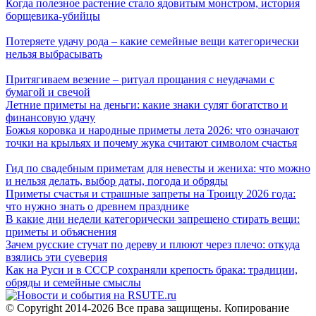
Когда полезное растение стало ядовитым монстром, история
борщевика-убийцы
Потеряете удачу рода – какие семейные вещи категорически
нельзя выбрасывать
Притягиваем везение – ритуал прощания с неудачами с
бумагой и свечой
Летние приметы на деньги: какие знаки сулят богатство и
финансовую удачу
Божья коровка и народные приметы лета 2026: что означают
точки на крыльях и почему жука считают символом счастья
Гид по свадебным приметам для невесты и жениха: что можно
и нельзя делать, выбор даты, погода и обряды
Приметы счастья и страшные запреты на Троицу 2026 года:
что нужно знать о древнем празднике
В какие дни недели категорически запрещено стирать вещи:
приметы и объяснения
Зачем русские стучат по дереву и плюют через плечо: откуда
взялись эти суеверия
Как на Руси и в СССР сохраняли крепость брака: традиции,
обряды и семейные смыслы
© Copyright 2014-2026 Все права защищены. Копирование