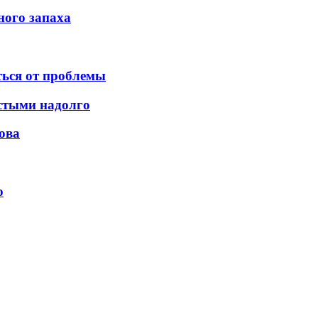
ного запаха
ться от проблемы
истыми надолго
ова
о