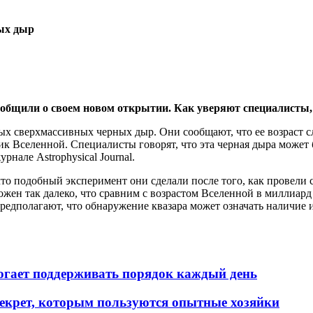
ных дыр
общили о своем новом открытии. Как уверяют специалисты, 
ых сверхмассивных черных дыр. Они сообщают, что ее возраст сл
ик Вселенной. Специалисты говорят, что эта черная дыра может
нале Astrophysical Journal.
то подобный эксперимент они сделали после того, как провели
жен так далеко, что сравним с возрастом Вселенной в миллиард 
предполагают, что обнаружение квазара может означать наличие
гает поддерживать порядок каждый день
 секрет, которым пользуются опытные хозяйки