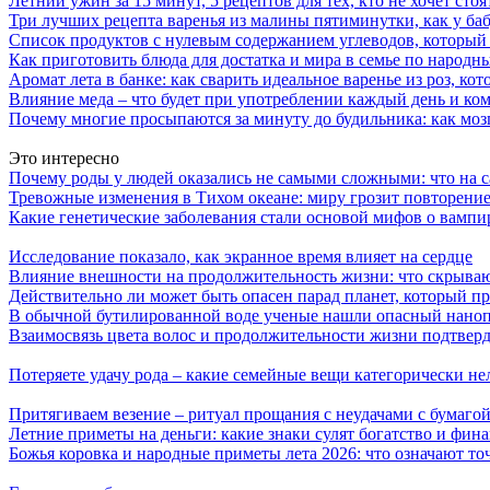
Летний ужин за 15 минут, 5 рецептов для тех, кто не хочет сто
Три лучших рецепта варенья из малины пятиминутки, как у ба
Список продуктов с нулевым содержанием углеводов, который
Как приготовить блюда для достатка и мира в семье по народн
Аромат лета в банке: как сварить идеальное варенье из роз, кот
Влияние меда – что будет при употреблении каждый день и ко
Почему многие просыпаются за минуту до будильника: как мозг
Это интересно
Почему роды у людей оказались не самыми сложными: что на с
Тревожные изменения в Тихом океане: миру грозит повторени
Какие генетические заболевания стали основой мифов о вампи
Исследование показало, как экранное время влияет на сердце
Влияние внешности на продолжительность жизни: что скрыва
Действительно ли может быть опасен парад планет, который п
В обычной бутилированной воде ученые нашли опасный нанопл
Взаимосвязь цвета волос и продолжительности жизни подтвер
Потеряете удачу рода – какие семейные вещи категорически не
Притягиваем везение – ритуал прощания с неудачами с бумагой
Летние приметы на деньги: какие знаки сулят богатство и фин
Божья коровка и народные приметы лета 2026: что означают то