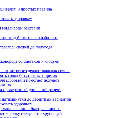
ашивался: 3 простых правила
сковать здоровьем
ей миллиарды бактерий
которые действительно работают
ставалась свежей до полугода
сковороде со сметаной и ягодами
насом, которые сделают шашлык сочнее
ить голод без строгих запретов
ля здоровья и помогает похудеть
 ужина
а и проверенный домашний рецепт
ой пятиминутки до десертных вариантов
сковать здоровьем
 домашнее вино и быстрые пироги
ает корочку невероятно хрустящей