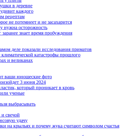
ять у плиты
бушки в деревне
 удивит каждого
ым рецептам
орое не потемнеет и не засахарится
му нужна осторожность
 заранее знает время пробуждения
амом деле показали исследования приматов
е климатической катастрофы прошлого
рах и великанах
ют ваши юношеские фото
роизойдет 3 июня 2024
астик, который проникает в кровь
дили ученые
льзя выбрасывать
 и свечой
ансовую удачу
чки на крыльях и почему жука считают символом счастья