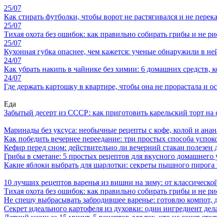
25/07
Как стирать футболки, чтобы ворот не растягивался и не перек
25/07
Тихая охота без ошибок: как правильно собирать грибы и не ри
25/07
Кухонная губка опаснее, чем кажется: ученые обнаружили в н
24/07
Как убрать накипь в чайнике без химии: 6 домашних средств, 
24/07
Где держать картошку в квартире, чтобы она не прорастала и о
Еда
Забытый десерт из СССР: как приготовить карельский торт на 
Маринады без уксуса: необычные рецепты с кофе, колой и ана
Как победить вечернее переедание: три простых способа успоко
Кефир перед сном: действительно ли вечерний стакан полезен д
Грибы в сметане: 5 простых рецептов для вкусного домашнего
Какие яблоки выбрать для шарлотки: секреты пышного пирог
10 лучших рецептов варенья из вишни на зиму: от классическ
Тихая охота без ошибок: как правильно собирать грибы и не ри
Не спешу выбрасывать забродившее варенье: готовлю компот,
Секрет идеального картофеля из духовки: один ингредиент дел