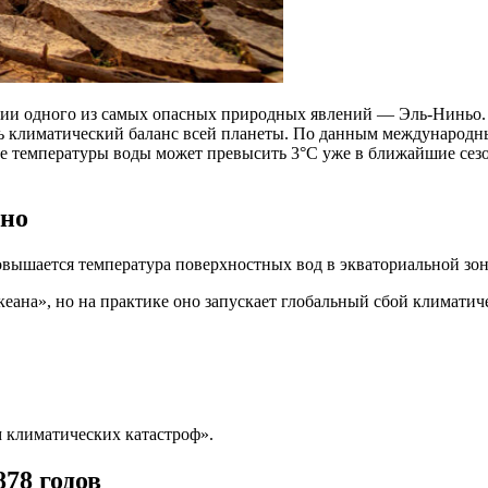
нии одного из самых опасных природных явлений — Эль-Ниньо.
ть климатический баланс всей планеты. По данным международн
ние температуры воды может превысить 3°C уже в ближайшие сез
сно
овышается температура поверхностных вод в экваториальной зон
кеана», но на практике оно запускает глобальный сбой климатич
климатических катастроф».
78 годов