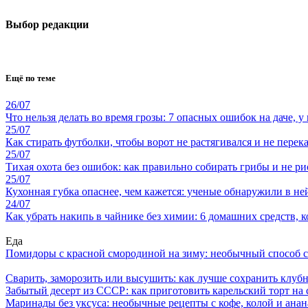
Выбор редакции
Ещё по теме
26/07
Что нельзя делать во время грозы: 7 опасных ошибок на даче, у
25/07
Как стирать футболки, чтобы ворот не растягивался и не перек
25/07
Тихая охота без ошибок: как правильно собирать грибы и не ри
25/07
Кухонная губка опаснее, чем кажется: ученые обнаружили в н
24/07
Как убрать накипь в чайнике без химии: 6 домашних средств, 
Еда
Помидоры с красной смородиной на зиму: необычный способ 
Сварить, заморозить или высушить: как лучше сохранить клуб
Забытый десерт из СССР: как приготовить карельский торт на 
Маринады без уксуса: необычные рецепты с кофе, колой и ана