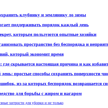
охранить клубнику и землянику до зимы
гает поддерживать порядок каждый день
 секрет, которым пользуются опытные хозяйки
ганизовать пространство без беспорядка и неприят
твий, который экономит время
я: где скрывается настоящая причина и как избави
 день: простые способы сохранить поверхности ч
ошибок, из-за которых беспорядок возвращается сн
средство для борьбы с жиром и нагаром
зные хитрости для уборки и не только