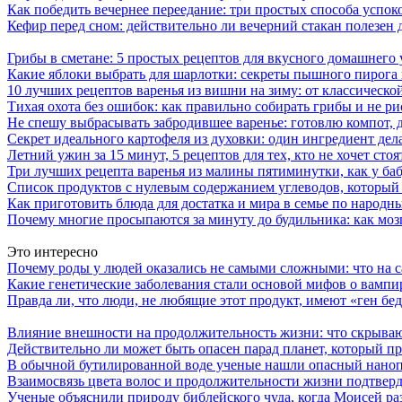
Как победить вечернее переедание: три простых способа успоко
Кефир перед сном: действительно ли вечерний стакан полезен д
Грибы в сметане: 5 простых рецептов для вкусного домашнего
Какие яблоки выбрать для шарлотки: секреты пышного пирог
10 лучших рецептов варенья из вишни на зиму: от классическ
Тихая охота без ошибок: как правильно собирать грибы и не ри
Не спешу выбрасывать забродившее варенье: готовлю компот,
Секрет идеального картофеля из духовки: один ингредиент дел
Летний ужин за 15 минут, 5 рецептов для тех, кто не хочет сто
Три лучших рецепта варенья из малины пятиминутки, как у ба
Список продуктов с нулевым содержанием углеводов, который
Как приготовить блюда для достатка и мира в семье по народн
Почему многие просыпаются за минуту до будильника: как мозг
Это интересно
Почему роды у людей оказались не самыми сложными: что на с
Какие генетические заболевания стали основой мифов о вампи
Правда ли, что люди, не любящие этот продукт, имеют «ген бед
Влияние внешности на продолжительность жизни: что скрыва
Действительно ли может быть опасен парад планет, который п
В обычной бутилированной воде ученые нашли опасный нанопл
Взаимосвязь цвета волос и продолжительности жизни подтвер
Ученые объяснили природу библейского чуда, когда Моисей ра