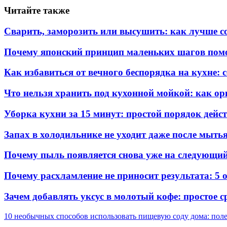
Читайте также
Сварить, заморозить или высушить: как лучше с
Почему японский принцип маленьких шагов помо
Как избавиться от вечного беспорядка на кухне:
Что нельзя хранить под кухонной мойкой: как ор
Уборка кухни за 15 минут: простой порядок дейс
Запах в холодильнике не уходит даже после мыть
Почему пыль появляется снова уже на следующий
Почему расхламление не приносит результата: 5 
Зачем добавлять уксус в молотый кофе: простое 
10 необычных способов использовать пищевую соду дома: поле