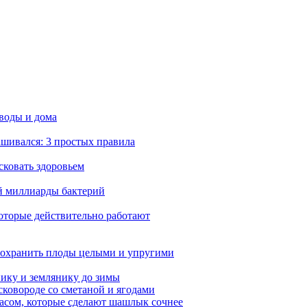
 воды и дома
ашивался: 3 простых правила
сковать здоровьем
ей миллиарды бактерий
которые действительно работают
сохранить плоды целыми и упругими
нику и землянику до зимы
сковороде со сметаной и ягодами
насом, которые сделают шашлык сочнее