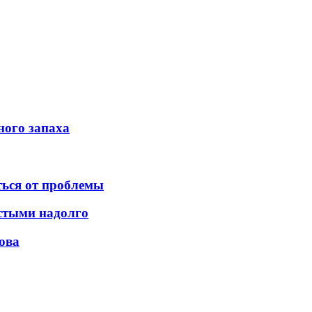
ного запаха
ться от проблемы
истыми надолго
ова