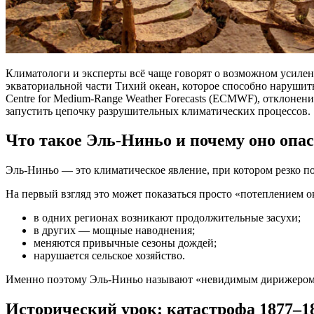
Климатологи и эксперты всё чаще говорят о возможном усиле
экваториальной части Тихий океан, которое способно наруши
Centre for Medium-Range Weather Forecasts (ECMWF), отклоне
запустить цепочку разрушительных климатических процессов.
Что такое Эль-Ниньо и почему оно опа
Эль-Ниньо — это климатическое явление, при котором резко п
На первый взгляд это может показаться просто «потеплением о
в одних регионах возникают продолжительные засухи;
в других — мощные наводнения;
меняются привычные сезоны дождей;
нарушается сельское хозяйство.
Именно поэтому Эль-Ниньо называют «невидимым дирижером 
Исторический урок: катастрофа 1877–18