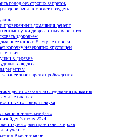
ить голод без строгих запретов
ля здоровья и помогает похудеть
 ужина
а и проверенный домашний рецепт
ой пятиминутки до десертных вариантов
сковать здоровьем
 домашнее вино и быстрые пироги
ает корочку невероятно хрустящей
ять у плиты
бушки в деревне
 удивит каждого
ым рецептам
 заранее знает время пробуждения
амом деле показали исследования приматов
рах и великанах
ности»: что говорит наука
ют ваши юношеские фото
роизойдет 3 июня 2024
астик, который проникает в кровь
дили ученые
зделил Красное море