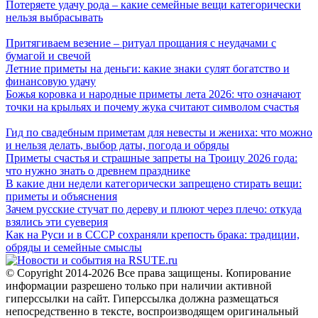
Потеряете удачу рода – какие семейные вещи категорически
нельзя выбрасывать
Притягиваем везение – ритуал прощания с неудачами с
бумагой и свечой
Летние приметы на деньги: какие знаки сулят богатство и
финансовую удачу
Божья коровка и народные приметы лета 2026: что означают
точки на крыльях и почему жука считают символом счастья
Гид по свадебным приметам для невесты и жениха: что можно
и нельзя делать, выбор даты, погода и обряды
Приметы счастья и страшные запреты на Троицу 2026 года:
что нужно знать о древнем празднике
В какие дни недели категорически запрещено стирать вещи:
приметы и объяснения
Зачем русские стучат по дереву и плюют через плечо: откуда
взялись эти суеверия
Как на Руси и в СССР сохраняли крепость брака: традиции,
обряды и семейные смыслы
© Copyright 2014-2026 Все права защищены. Копирование
информации разрешено только при наличии активной
гиперссылки на сайт. Гиперссылка должна размещаться
непосредственно в тексте, воспроизводящем оригинальный