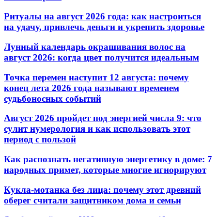
Ритуалы на август 2026 года: как настроиться
на удачу, привлечь деньги и укрепить здоровье
Лунный календарь окрашивания волос на
август 2026: когда цвет получится идеальным
Точка перемен наступит 12 августа: почему
конец лета 2026 года называют временем
судьбоносных событий
Август 2026 пройдет под энергией числа 9: что
сулит нумерология и как использовать этот
период с пользой
Как распознать негативную энергетику в доме: 7
народных примет, которые многие игнорируют
Кукла-мотанка без лица: почему этот древний
оберег считали защитником дома и семьи