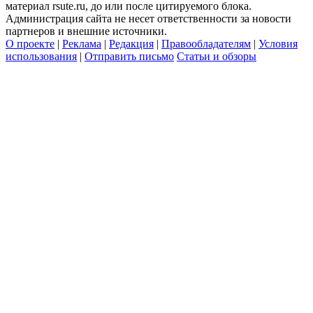
материал rsute.ru, до или после цитируемого блока.
Администрация сайта не несет ответственности за новости
партнеров и внешние источники.
О проекте
|
Реклама
|
Редакция
|
Правообладателям
|
Условия
использования
|
Отправить письмо
Статьи и обзоры