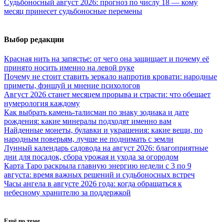
Судьбоносный август 2026: прогноз по числу 18 — кому
месяц принесет судьбоносные перемены
Выбор редакции
Красная нить на запястье: от чего она защищает и почему её
принято носить именно на левой руке
Почему не стоит ставить зеркало напротив кровати: народные
приметы, фэншуй и мнение психологов
Август 2026 станет месяцем прорыва и страсти: что обещает
нумерология каждому
Как выбрать камень-талисман по знаку зодиака и дате
рождения: какие минералы подходят именно вам
Найденные монеты, булавки и украшения: какие вещи, по
народным поверьям, лучше не поднимать с земли
Лунный календарь садовода на август 2026: благоприятные
дни для посадок, сбора урожая и ухода за огородом
Карта Таро раскрыла главную энергию недели с 3 по 9
августа: время важных решений и судьбоносных встреч
Часы ангела в августе 2026 года: когда обращаться к
небесному хранителю за поддержкой
Ещё по теме