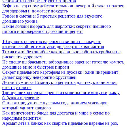
успокоить голод без строгих запретов
Кефир перед сном: действительно ли вечерний стакан полезен
для здоровья и помогает похудеть
Грибы в сметане: 5 простых рецептов для вкусного
домашнего ужина
Какие яблоки выбрать для шарлотки: секреты пышного
пирога и проверенный домашний рецепт
10 лучших рецептов варенья из вишни на зиму: от
классической пятиминутки до десертных вариантов
Тихая охота без ошибок: как правильно собирать грибы и не
рисковать здоровьем
Не спешу выбрасывать забродившее варенье: готовлю компот,
домашнее вино и быстрые пироги
Секрет идеального картофеля из духовки: один ингредиент
делает корочку невероятно хрустящей
Летний ужин за 15 минут, 5 рецептов для тех, кто не хочет
стоять у плиты
Три лучших рецепта варенья из малины пятиминутки, как у
бабушки в деревне
Список продуктов с нулевым содержанием углеводов,
который удивит каждого
Как приготовить блюда для достатка и мира в семье по
народным рецептам
Аромат лета в банке: как сварить идеальное варенье из роз,