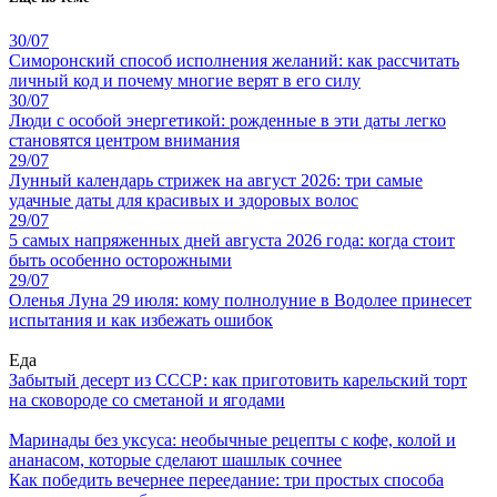
30/07
Симоронский способ исполнения желаний: как рассчитать
личный код и почему многие верят в его силу
30/07
Люди с особой энергетикой: рожденные в эти даты легко
становятся центром внимания
29/07
Лунный календарь стрижек на август 2026: три самые
удачные даты для красивых и здоровых волос
29/07
5 самых напряженных дней августа 2026 года: когда стоит
быть особенно осторожными
29/07
Оленья Луна 29 июля: кому полнолуние в Водолее принесет
испытания и как избежать ошибок
Еда
Забытый десерт из СССР: как приготовить карельский торт
на сковороде со сметаной и ягодами
Маринады без уксуса: необычные рецепты с кофе, колой и
ананасом, которые сделают шашлык сочнее
Как победить вечернее переедание: три простых способа