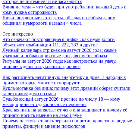
которое не потемнеет и не засахарится
Влияние меда – что будет при употреблении каждый день и
кому нужна осторожность
Люди, рожденные в эти даты, обладают особым даром
общения: нумерологи назвали 4 числа
Это интересно
Что означают повторяющиеся цифры: как нумерологи
объясняют комбинации 111, 222, 333 и другие
Лунный календарь стрижек на август 2026 года: самые
удачные и неблагоприятные дни для смены образа
Ритуалы на август 2026 года: как настроиться на удачу,
привлечь деньги и укрепить здоровье
Как распознать негативную энергетику в доме: 7 народных
примет, которые многие игнорируют
Кукла-мотанка без лица: почему этот древний оберег считали
защитником дома и семьи
Судьбоносный август 2026: прогноз по числу 18 — кому
месяц принесет судьбоносные перемены
Красная нить на запястье: от чего она защищает и почему её
принято носить именно на левой руке
Почему не стоит ставить зеркало напротив кровати: народные
приметы, фэншуй и мнение психологов