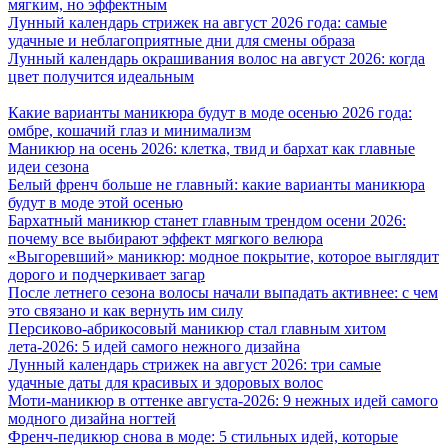
мягким, но эффектным
Лунный календарь стрижек на август 2026 года: самые
удачные и неблагоприятные дни для смены образа
Лунный календарь окрашивания волос на август 2026: когда
цвет получится идеальным
Какие варианты маникюра будут в моде осенью 2026 года:
омбре, кошачий глаз и минимализм
Маникюр на осень 2026: клетка, твид и бархат как главные
идеи сезона
Белый френч больше не главный: какие варианты маникюра
будут в моде этой осенью
Бархатный маникюр станет главным трендом осени 2026:
почему все выбирают эффект мягкого велюра
«Выгоревший» маникюр: модное покрытие, которое выглядит
дорого и подчеркивает загар
После летнего сезона волосы начали выпадать активнее: с чем
это связано и как вернуть им силу
Персиково-абрикосовый маникюр стал главным хитом
лета-2026: 5 идей самого нежного дизайна
Лунный календарь стрижек на август 2026: три самые
удачные даты для красивых и здоровых волос
Моти-маникюр в оттенке августа-2026: 9 нежных идей самого
модного дизайна ногтей
Френч-педикюр снова в моде: 5 стильных идей, которые