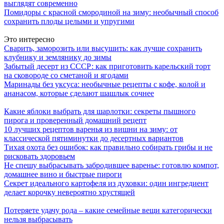
выглядят современно
Помидоры с красной смородиной на зиму: необычный способ
сохранить плоды целыми и упругими
Это интересно
Сварить, заморозить или высушить: как лучше сохранить
клубнику и землянику до зимы
Забытый десерт из СССР: как приготовить карельский торт
на сковороде со сметаной и ягодами
Маринады без уксуса: необычные рецепты с кофе, колой и
ананасом, которые сделают шашлык сочнее
Какие яблоки выбрать для шарлотки: секреты пышного
пирога и проверенный домашний рецепт
10 лучших рецептов варенья из вишни на зиму: от
классической пятиминутки до десертных вариантов
Тихая охота без ошибок: как правильно собирать грибы и не
рисковать здоровьем
Не спешу выбрасывать забродившее варенье: готовлю компот,
домашнее вино и быстрые пироги
Секрет идеального картофеля из духовки: один ингредиент
делает корочку невероятно хрустящей
Потеряете удачу рода – какие семейные вещи категорически
нельзя выбрасывать