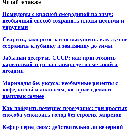
Читайте также
Помидоры с красной смородиной на зиму:
необычный способ сохранить плоды целыми и
упругими
Сварить, заморозить или высушить: как лучше
сохранить клубнику и землянику до зимы
Забытый десерт из СССР: как приготовить
карельский торт на сковороде со сметаной и
ягодами
Маринады без уксуса: необычные рецепты с
кофе, колой и ананасом, которые сделают
шашлык сочнее
Как победить вечернее переедание: три простых
способа успокоить голод без строгих запретов
Кефир перед сном: действительно ли вечерний