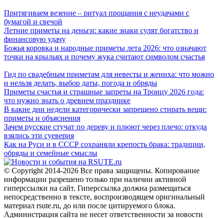
Притягиваем везение – ритуал прощания с неудачами с
бумагой и свечой
Летние приметы на деньги: какие знаки сулят богатство и
финансовую удачу
Божья коровка и народные приметы лета 2026: что означают
точки на крыльях и почему жука считают символом счастья
Гид по свадебным приметам для невесты и жениха: что можно
и нельзя делать, выбор даты, погода и обряды
Приметы счастья и страшные запреты на Троицу 2026 года:
что нужно знать о древнем празднике
В какие дни недели категорически запрещено стирать вещи:
приметы и объяснения
Зачем русские стучат по дереву и плюют через плечо: откуда
взялись эти суеверия
Как на Руси и в СССР сохраняли крепость брака: традиции,
обряды и семейные смыслы
© Copyright 2014-2026 Все права защищены. Копирование
информации разрешено только при наличии активной
гиперссылки на сайт. Гиперссылка должна размещаться
непосредственно в тексте, воспроизводящем оригинальный
материал rsute.ru, до или после цитируемого блока.
Администрация сайта не несет ответственности за новости