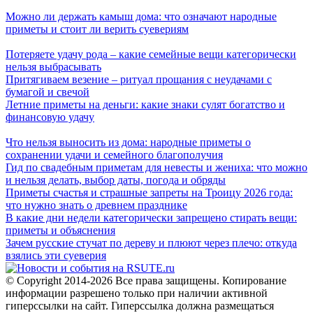
Можно ли держать камыш дома: что означают народные
приметы и стоит ли верить суевериям
Потеряете удачу рода – какие семейные вещи категорически
нельзя выбрасывать
Притягиваем везение – ритуал прощания с неудачами с
бумагой и свечой
Летние приметы на деньги: какие знаки сулят богатство и
финансовую удачу
Что нельзя выносить из дома: народные приметы о
сохранении удачи и семейного благополучия
Гид по свадебным приметам для невесты и жениха: что можно
и нельзя делать, выбор даты, погода и обряды
Приметы счастья и страшные запреты на Троицу 2026 года:
что нужно знать о древнем празднике
В какие дни недели категорически запрещено стирать вещи:
приметы и объяснения
Зачем русские стучат по дереву и плюют через плечо: откуда
взялись эти суеверия
© Copyright 2014-2026 Все права защищены. Копирование
информации разрешено только при наличии активной
гиперссылки на сайт. Гиперссылка должна размещаться