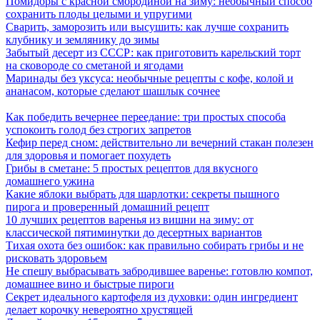
Помидоры с красной смородиной на зиму: необычный способ
сохранить плоды целыми и упругими
Сварить, заморозить или высушить: как лучше сохранить
клубнику и землянику до зимы
Забытый десерт из СССР: как приготовить карельский торт
на сковороде со сметаной и ягодами
Маринады без уксуса: необычные рецепты с кофе, колой и
ананасом, которые сделают шашлык сочнее
Как победить вечернее переедание: три простых способа
успокоить голод без строгих запретов
Кефир перед сном: действительно ли вечерний стакан полезен
для здоровья и помогает похудеть
Грибы в сметане: 5 простых рецептов для вкусного
домашнего ужина
Какие яблоки выбрать для шарлотки: секреты пышного
пирога и проверенный домашний рецепт
10 лучших рецептов варенья из вишни на зиму: от
классической пятиминутки до десертных вариантов
Тихая охота без ошибок: как правильно собирать грибы и не
рисковать здоровьем
Не спешу выбрасывать забродившее варенье: готовлю компот,
домашнее вино и быстрые пироги
Секрет идеального картофеля из духовки: один ингредиент
делает корочку невероятно хрустящей