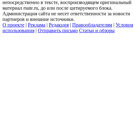
непосредственно в тексте, воспроизводящем оригинальный
материал rsute.ru, до или после цитируемого блока.
Администрация сайта не несет ответственности за новости
партнеров и внешние источники.
О проекте
|
Реклама
|
Редакция
|
Правообладателям
|
Условия
использования
|
Отправить письмо
Статьи и обзоры