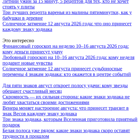
Летний ужин за 15 минут, 5 рецептов для тех, кто не хочет
стоять у плиты
Три лучших рецепта варенья из малины пятиминутки, как у
бабушки в деревне
Солнечное затмение 12 августа 2026 года: что оно принесет
каждому знаку зодиака
Это интересно
Финансовый гороскоп на неделю 10–16 августа 2026 года:
кому деньги принесут удачу
Любовный гороскоп на 10–16 августа 2026 года: кому неделя
подарит новые чувства
Солнечное затмение 12 августа принесет судьбоносные
перемены 4 знакам зодиака: кто окажется в центре событий
Для пяти знаков август откроет полосу удачи: кому звезды
обещают счастливый месяц
Скромность — их сильная сторона: какие знаки зодиака не
любят хвастаться своими достижениями
Венера меняет настроение августа: что принесет транзит в
знак Весов каждому знаку зодиака
Три знака зодиака, которым Вселенная приготовила приятный
подарок
Белая полоса уже рядом: какие знаки зодиака скоро оставят
трудности в прошлом