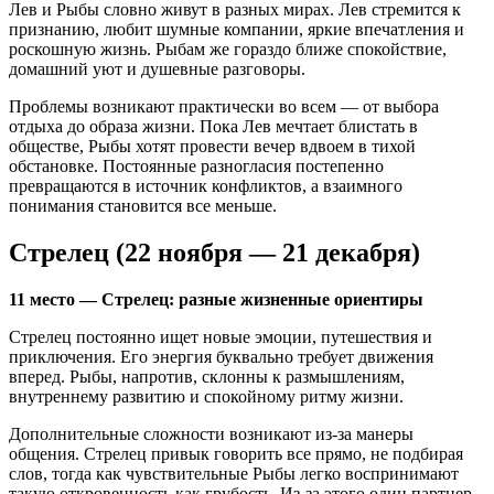
Лев и Рыбы словно живут в разных мирах. Лев стремится к
признанию, любит шумные компании, яркие впечатления и
роскошную жизнь. Рыбам же гораздо ближе спокойствие,
домашний уют и душевные разговоры.
Проблемы возникают практически во всем — от выбора
отдыха до образа жизни. Пока Лев мечтает блистать в
обществе, Рыбы хотят провести вечер вдвоем в тихой
обстановке. Постоянные разногласия постепенно
превращаются в источник конфликтов, а взаимного
понимания становится все меньше.
Стрелец (22 ноября — 21 декабря)
11 место — Стрелец: разные жизненные ориентиры
Стрелец постоянно ищет новые эмоции, путешествия и
приключения. Его энергия буквально требует движения
вперед. Рыбы, напротив, склонны к размышлениям,
внутреннему развитию и спокойному ритму жизни.
Дополнительные сложности возникают из-за манеры
общения. Стрелец привык говорить все прямо, не подбирая
слов, тогда как чувствительные Рыбы легко воспринимают
такую откровенность как грубость. Из-за этого один партнер