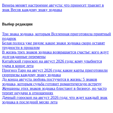
Венера меняет настроение августа: что принесет транзит в
знак Весов каждому знаку зодиака
Выбор редакции
Три знака зодиака, которым Вселенная приготовила приятный
подарок
Белая полоса уже рядом: какие знаки зодиака скоро оставят
трудности в прошлом
В жизнь трех знаков зодиака возвращается счастье: кого ждут
долгожданные перемены
Китайский гороскоп на август 2026 года: кому улыбнется
удача в конце лета
Прогноз Таро на август 2026 года: какие карты приготовили
сюрпризы каждому знаку зодиака
До конца августа любовь постучится в жизнь: 5 знаков
зодиака, которым судьба готовит романтическую встречу
Женщины этих знаков зодиака блистают в бизнесе, но часто
терпят неудачи в отношениях
Дачный гороскоп на август 2026 года: что ждет каждый знак
зодиака в последний месяц лета