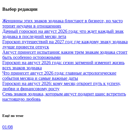
Выбор редакции
Женщины этих знаков зодиака блистают в бизнесе, но часто
терпят неудачи в отношениях
Дачный гороскоп на август 2026 года: что ждет каждый знак
зодиака в последний месяц лета
Гороскоп путешествий на 2027 год: где каждому знаку зодиака
лучше провести отпуск
Август принесет испытания: каким трем знакам зодиака стоит
быть особенно осторожными
Гороскоп на август 2026 года: сезон затмений изменит жизнь
всех знаков зодиака
Что принесет август 2026 года: главные астрологические
события месяца и самые важные даты
Гороскоп на август 2026: кому месяц откроет путь к успеху,
любви и финансовому росту
Семь знаков зодиака, которым август подарит шанс встретить
настоящую любовь
Ещё по теме
01/08