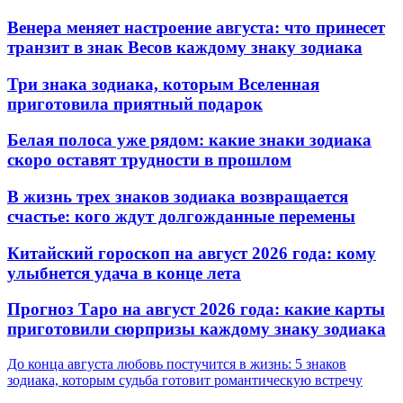
Венера меняет настроение августа: что принесет
транзит в знак Весов каждому знаку зодиака
Три знака зодиака, которым Вселенная
приготовила приятный подарок
Белая полоса уже рядом: какие знаки зодиака
скоро оставят трудности в прошлом
В жизнь трех знаков зодиака возвращается
счастье: кого ждут долгожданные перемены
Китайский гороскоп на август 2026 года: кому
улыбнется удача в конце лета
Прогноз Таро на август 2026 года: какие карты
приготовили сюрпризы каждому знаку зодиака
До конца августа любовь постучится в жизнь: 5 знаков
зодиака, которым судьба готовит романтическую встречу