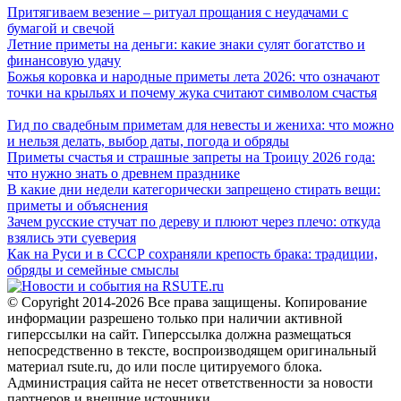
Притягиваем везение – ритуал прощания с неудачами с
бумагой и свечой
Летние приметы на деньги: какие знаки сулят богатство и
финансовую удачу
Божья коровка и народные приметы лета 2026: что означают
точки на крыльях и почему жука считают символом счастья
Гид по свадебным приметам для невесты и жениха: что можно
и нельзя делать, выбор даты, погода и обряды
Приметы счастья и страшные запреты на Троицу 2026 года:
что нужно знать о древнем празднике
В какие дни недели категорически запрещено стирать вещи:
приметы и объяснения
Зачем русские стучат по дереву и плюют через плечо: откуда
взялись эти суеверия
Как на Руси и в СССР сохраняли крепость брака: традиции,
обряды и семейные смыслы
© Copyright 2014-2026 Все права защищены. Копирование
информации разрешено только при наличии активной
гиперссылки на сайт. Гиперссылка должна размещаться
непосредственно в тексте, воспроизводящем оригинальный
материал rsute.ru, до или после цитируемого блока.
Администрация сайта не несет ответственности за новости
партнеров и внешние источники.