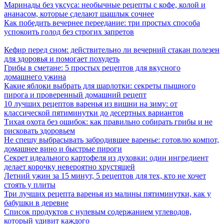
Маринады без уксуса: необычные рецепты с кофе, колой и
ананасом, которые сделают шашлык сочнее
Как победить вечернее переедание: три простых способа
успокоить голод без строгих запретов
Кефир перед сном: действительно ли вечерний стакан полезен
для здоровья и помогает похудеть
Грибы в сметане: 5 простых рецептов для вкусного
домашнего ужина
Какие яблоки выбрать для шарлотки: секреты пышного
пирога и проверенный домашний рецепт
10 лучших рецептов варенья из вишни на зиму: от
классической пятиминутки до десертных вариантов
Тихая охота без ошибок: как правильно собирать грибы и не
рисковать здоровьем
Не спешу выбрасывать забродившее варенье: готовлю компот,
домашнее вино и быстрые пироги
Секрет идеального картофеля из духовки: один ингредиент
делает корочку невероятно хрустящей
Летний ужин за 15 минут, 5 рецептов для тех, кто не хочет
стоять у плиты
Три лучших рецепта варенья из малины пятиминутки, как у
бабушки в деревне
Список продуктов с нулевым содержанием углеводов,
который удивит каждого