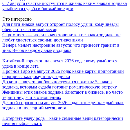
С 7 августа счастье постучится в жизнь: каким знакам зодиака
улыбнется судьба в ближайшие дни
Это интересно
Для пяти знаков август откроет полосу удачи: кому звезды
обещают счастливый месяц
Скромность — их сильная сторона: какие знаки зодиака не
любят хвастаться своими достижениями
Венера меняет настроение августа: что принесет транзит в
знак Весов каждому знаку зодиака
Китайский гороскоп на август 2026 года: кому улыбнется
удача в конце лета
Прогноз Таро на август 2026 года: какие карты приготовили
сюрпризы каждому знаку зодиака
До конца августа любовь постучится в жизнь: 5 знаков
зодиака, которым судьба готовит романтическую встречу
Женщины этих знаков зодиака блистают в бизнесе, но часто
терпят неудачи в отношениях
Дачный гороскоп на август 2026 года: что ждет каждый знак
зодиака в последний месяц лета
Потеряете удачу рода – какие семейные вещи категорически
нельзя выбрасывать