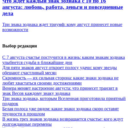
Что ждёт каждый знак зодиака с 10 по 16
августа: любовь, работа, деньги и повседневные
дела
Три знака зодиака ждет триумф: кому август принесет новые
возможности
Выбор редакции
С 7 августа счастье постучится в жизнь: каким знакам зодиака
улыбнется судьба в ближайшие дни
Для пяти знаков август откроет полосу удачи: кому звезды
обещают счастливый месяц
Скромность — их сильная сторона: какие знаки зодиака не
любят хвастаться своими достижениями
Венера меняет настроение августа: что принесет транзит в
знак Весов каждому знаку зодиака
Три знака зодиака, которым Вселенная приготовила приятный
подарок
Белая полоса уже рядом: какие знаки зодиака скоро оставят
трудности в прошлом
В жизнь трех знаков зодиака возвращается счастье: кого ждут
долгожданные перемены