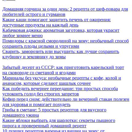
Домашняя горчица за один день: 2 рецепта от шеф-повара для
любителей острого и гурманов
Какие каши помогают защитить печень от ожирения:
доступные продукты на каждый день
Кабачковая аджика: ароматная заготовка, которая украсит
любое зимнее меню
Помидоры с красной смородиной на зиму: необычный способ
сохранить плоды целыми и упругими
Сварить, заморозить или высушить: как лучше сохранить
клубнику и землянику до зимы
Забытый десерт из СССР: как приготовить карельский торт
на сковороде со сметаной и ягодами
Маринады без уксуса: необычные рецепты с кофе, колой и
ананасом, которые сделают шашлык сочнее
Как победить вечернее переедание: три простых способа
успокоить голод без строгих запретов
Кефир перед сном: действительно ли вечерний стакан полезен
для здоровья и помогает похудеть
Грибы в сметане: 5 простых рецептов для вкусного
домашнего ужина
Какие яблоки выбрать для шарлотки: секреты пышного
пирога и проверенный домашний рецепт
10 лучших рецептов варенья из вишни на зиму: от