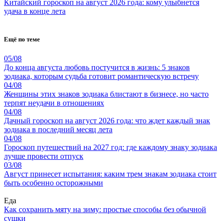
Китайский гороскоп на август 2026 года: кому улыбнется
удача в конце лета
Ещё по теме
05/08
До конца августа любовь постучится в жизнь: 5 знаков
зодиака, которым судьба готовит романтическую встречу
04/08
Женщины этих знаков зодиака блистают в бизнесе, но часто
терпят неудачи в отношениях
04/08
Дачный гороскоп на август 2026 года: что ждет каждый знак
зодиака в последний месяц лета
04/08
Гороскоп путешествий на 2027 год: где каждому знаку зодиака
лучше провести отпуск
03/08
Август принесет испытания: каким трем знакам зодиака стоит
быть особенно осторожными
Еда
Как сохранить мяту на зиму: простые способы без обычной
сушки