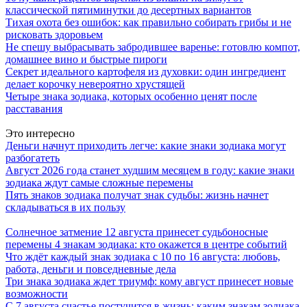
классической пятиминутки до десертных вариантов
Тихая охота без ошибок: как правильно собирать грибы и не
рисковать здоровьем
Не спешу выбрасывать забродившее варенье: готовлю компот,
домашнее вино и быстрые пироги
Секрет идеального картофеля из духовки: один ингредиент
делает корочку невероятно хрустящей
Четыре знака зодиака, которых особенно ценят после
расставания
Это интересно
Деньги начнут приходить легче: какие знаки зодиака могут
разбогатеть
Август 2026 года станет худшим месяцем в году: какие знаки
зодиака ждут самые сложные перемены
Пять знаков зодиака получат знак судьбы: жизнь начнет
складываться в их пользу
Солнечное затмение 12 августа принесет судьбоносные
перемены 4 знакам зодиака: кто окажется в центре событий
Что ждёт каждый знак зодиака с 10 по 16 августа: любовь,
работа, деньги и повседневные дела
Три знака зодиака ждет триумф: кому август принесет новые
возможности
С 7 августа счастье постучится в жизнь: каким знакам зодиака