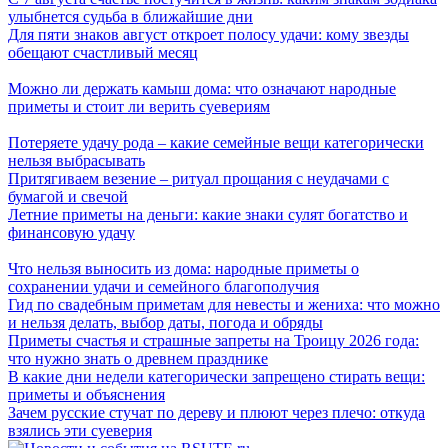
улыбнется судьба в ближайшие дни
Для пяти знаков август откроет полосу удачи: кому звезды
обещают счастливый месяц
Можно ли держать камыш дома: что означают народные
приметы и стоит ли верить суевериям
Потеряете удачу рода – какие семейные вещи категорически
нельзя выбрасывать
Притягиваем везение – ритуал прощания с неудачами с
бумагой и свечой
Летние приметы на деньги: какие знаки сулят богатство и
финансовую удачу
Что нельзя выносить из дома: народные приметы о
сохранении удачи и семейного благополучия
Гид по свадебным приметам для невесты и жениха: что можно
и нельзя делать, выбор даты, погода и обряды
Приметы счастья и страшные запреты на Троицу 2026 года:
что нужно знать о древнем празднике
В какие дни недели категорически запрещено стирать вещи:
приметы и объяснения
Зачем русские стучат по дереву и плюют через плечо: откуда
взялись эти суеверия