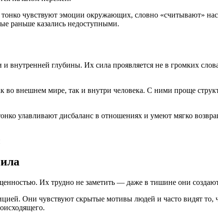
 тонко чувствуют эмоции окружающих, словно «считывают» наст
рые раньше казались недоступными.
 и внутренней глубины. Их сила проявляется не в громких слова
к во внешнем мире, так и внутри человека. С ними проще струк
нко улавливают дисбаланс в отношениях и умеют мягко возвращ
сила
щенностью. Их трудно не заметить — даже в тишине они создаю
ией. Они чувствуют скрытые мотивы людей и часто видят то, ч
роисходящего.