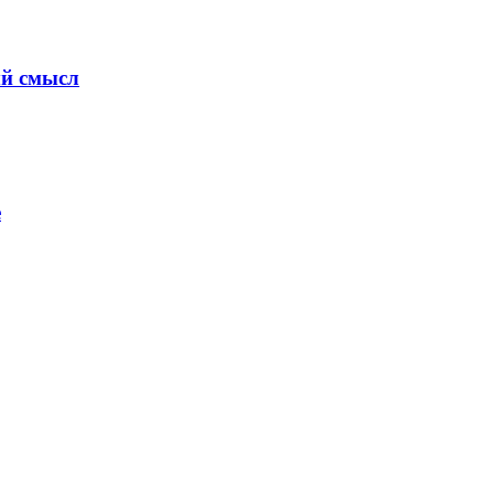
ый смысл
е