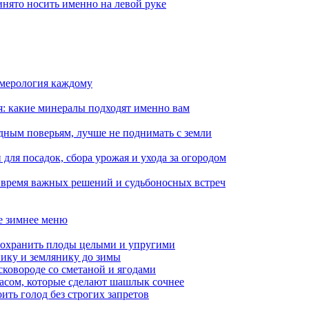
ринято носить именно на левой руке
умерология каждому
я: какие минералы подходят именно вам
дным поверьям, лучше не поднимать с земли
для посадок, сбора урожая и ухода за огородом
: время важных решений и судьбоносных встреч
ое зимнее меню
сохранить плоды целыми и упругими
нику и землянику до зимы
сковороде со сметаной и ягодами
насом, которые сделают шашлык сочнее
ить голод без строгих запретов