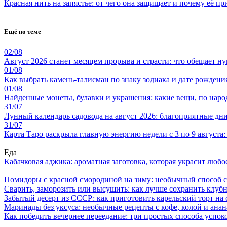
Красная нить на запястье: от чего она защищает и почему её п
Ещё по теме
02/08
Август 2026 станет месяцем прорыва и страсти: что обещает н
01/08
Как выбрать камень-талисман по знаку зодиака и дате рождени
01/08
Найденные монеты, булавки и украшения: какие вещи, по наро
31/07
Лунный календарь садовода на август 2026: благоприятные дни 
31/07
Карта Таро раскрыла главную энергию недели с 3 по 9 августа
Еда
Кабачковая аджика: ароматная заготовка, которая украсит люб
Помидоры с красной смородиной на зиму: необычный способ 
Сварить, заморозить или высушить: как лучше сохранить клуб
Забытый десерт из СССР: как приготовить карельский торт на 
Маринады без уксуса: необычные рецепты с кофе, колой и ана
Как победить вечернее переедание: три простых способа успоко