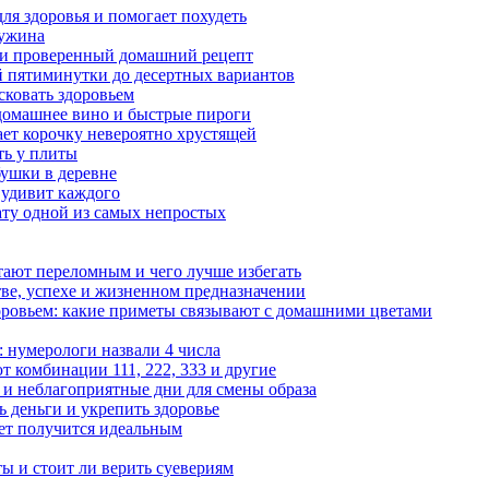
ля здоровья и помогает похудеть
 ужина
а и проверенный домашний рецепт
ой пятиминутки до десертных вариантов
сковать здоровьем
 домашнее вино и быстрые пироги
ает корочку невероятно хрустящей
ять у плиты
бушки в деревне
 удивит каждого
ату одной из самых непростых
итают переломным и чего лучше избегать
тве, успехе и жизненном предназначении
доровьем: какие приметы связывают с домашними цветами
 нумерологи назвали 4 числа
 комбинации 111, 222, 333 и другие
 и неблагоприятные дни для смены образа
чь деньги и укрепить здоровье
вет получится идеальным
ы и стоит ли верить суевериям