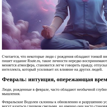
Считается, что некоторые люди с рождения обладают тонкой вн
пишет издание Rsute.ru, такие личности нередко воспринимают
меняется атмосфера, становится легче говорить правду, отпуск
интеллекта, который усиливает их влияние на других людей.
Февраль: интуиция, опережающая вре
Люди, рожденные в феврале, часто обладают необычной глубин
мышления.
Февральские Водолеи склонны к обновлению и разрушению уста
могут казаться слишком смелыми, но именно они часто становя