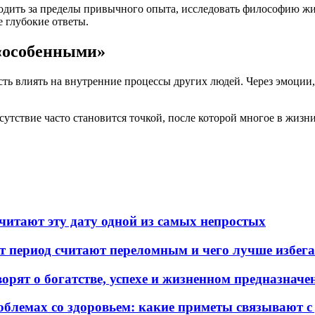
одить за пределы привычного опыта, исследовать философию жи
 глубокие ответы.
«особенными»
сть влиять на внутренние процессы других людей. Через эмоции
утствие часто становится точкой, после которой многое в жизни
читают эту дату одной из самых непростых
от период считают переломным и чего лучше избег
орят о богатстве, успехе и жизненном предназначе
облемах со здоровьем: какие приметы связывают 