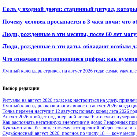
Соль у входной двери: старинный ритуал, котор
Почему человек просыпается в 3 часа ночи: что о
Люди, рожденные в эти месяцы, после 60 лет могу
Люди, рожденные в эти даты, обладают особым д
Что означают повторяющиеся цифры: как нумерол
Лунный календарь стрижек на август 2026 года: самые удачные
Выбор редакции
Ритуалы на август 2026 года: как настроиться на удачу, привле
Лунный календарь окрашивания волос на август 2026: когда ц
Точка перемен наступит 12 августа: почему конец лета 2026 г
Август 2026 пройдет под энергией числа 9: что сулит нумероло
Как распознать негативную энергетику в доме: 7 народных пр
Кукла-мотанка без лица: почему этот древний оберег считали 
Судьбоносный август 2026: прогноз по числу 18 — кому месяц