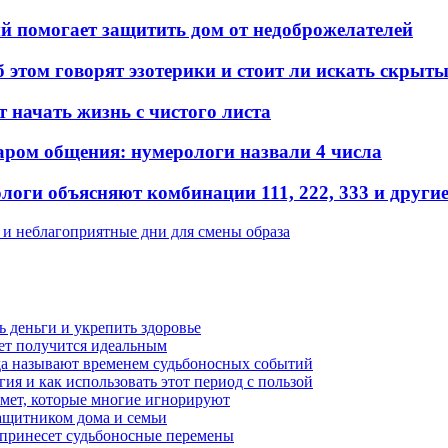
ый помогает защитить дом от недоброжелателей
б этом говорят эзотерики и стоит ли искать скрыт
т начать жизнь с чистого листа
аром общения: нумерологи назвали 4 числа
оги объясняют комбинации 111, 222, 333 и други
 и неблагоприятные дни для смены образа
чь деньги и укрепить здоровье
вет получится идеальным
ода называют временем судьбоносных событий
гия и как использовать этот период с пользой
имет, которые многие игнорируют
защитником дома и семьи
 принесет судьбоносные перемены