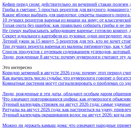
Кефир перед сном: действительно ли вечерний стакан полезен д
Грибы в сметане: 5 простых рецептов для вкусного домашнего
Какие яблоки выбрать для шарлотки: секреты пышного пирог
10 лучших рецептов варенья из вишни на зиму: от классическ
Тихая охота без ошибок: как правильно собирать грибы и не ри
Не спешу выбрасывать забродившее варенье: готовлю компот,
Секрет идеального картофеля из духовки: один ингредиент дел
Летний ужин за 15 минут, 5 рецептов для тех, кто не хочет сто
Три лучших рецепта варенья из малины пятиминутки, как у ба
Список продуктов с нулевым содержанием углеводов, который
Люди, рожденные 8 августа: почему нумерологи считают эту д
Это интересно
Коридор затмений в августе 2026 года: почему этот период сч
Как вычислить число судьбы: что нумерологи говорят о богатс
Комнатные растения могут сигнализировать о проблемах со з
Люди, рожденные в эти даты, обладают особым даром общения:
Что означают повторяющиеся цифры: как нумерологи объясняют
Лунный календарь стрижек на август 2026 года: самые удачные
Ритуалы на август 2026 года: как настроиться на удачу, привле
Лунный календарь окрашивания волос на август 2026: когда ц
Можно ли держать камыш дома: что означают народные примет