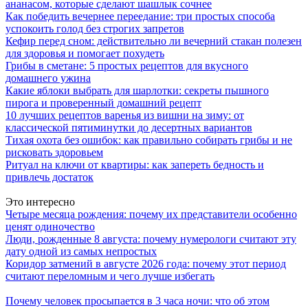
ананасом, которые сделают шашлык сочнее
Как победить вечернее переедание: три простых способа
успокоить голод без строгих запретов
Кефир перед сном: действительно ли вечерний стакан полезен
для здоровья и помогает похудеть
Грибы в сметане: 5 простых рецептов для вкусного
домашнего ужина
Какие яблоки выбрать для шарлотки: секреты пышного
пирога и проверенный домашний рецепт
10 лучших рецептов варенья из вишни на зиму: от
классической пятиминутки до десертных вариантов
Тихая охота без ошибок: как правильно собирать грибы и не
рисковать здоровьем
Ритуал на ключи от квартиры: как запереть бедность и
привлечь достаток
Это интересно
Четыре месяца рождения: почему их представители особенно
ценят одиночество
Люди, рожденные 8 августа: почему нумерологи считают эту
дату одной из самых непростых
Коридор затмений в августе 2026 года: почему этот период
считают переломным и чего лучше избегать
Почему человек просыпается в 3 часа ночи: что об этом