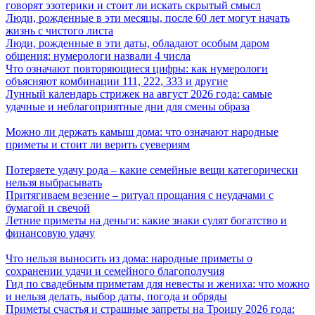
говорят эзотерики и стоит ли искать скрытый смысл
Люди, рожденные в эти месяцы, после 60 лет могут начать
жизнь с чистого листа
Люди, рожденные в эти даты, обладают особым даром
общения: нумерологи назвали 4 числа
Что означают повторяющиеся цифры: как нумерологи
объясняют комбинации 111, 222, 333 и другие
Лунный календарь стрижек на август 2026 года: самые
удачные и неблагоприятные дни для смены образа
Можно ли держать камыш дома: что означают народные
приметы и стоит ли верить суевериям
Потеряете удачу рода – какие семейные вещи категорически
нельзя выбрасывать
Притягиваем везение – ритуал прощания с неудачами с
бумагой и свечой
Летние приметы на деньги: какие знаки сулят богатство и
финансовую удачу
Что нельзя выносить из дома: народные приметы о
сохранении удачи и семейного благополучия
Гид по свадебным приметам для невесты и жениха: что можно
и нельзя делать, выбор даты, погода и обряды
Приметы счастья и страшные запреты на Троицу 2026 года: