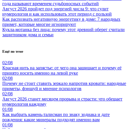
года называют временем судьбоносных событий
Август 2026 пройдет под энергией числа 9: что сулит
нумерология и как использовать этот период с пользой
Как распознать негативную энергетику в доме: 7 народных
примет, которые многие игнорируют
Кукла-мотанка без лица: почему этот древний оберег считали
защитником дома и семьи
Ещё по теме
02/08
Красная нить на запястье: от чего она защищает и почему её
принято носить именно на левой руке
02/08
Почему не стоит ставить зеркало напротив кровати: народные
приметы, фэншуй и мнение психологов
02/08
Август 2026 станет месяцем прорыва и страсти: что обещает
нумерология каждому
01/08
Как выбрать камень-талисман по знаку зодиака и дате
рождения: какие минералы подходят именно вам
01/08