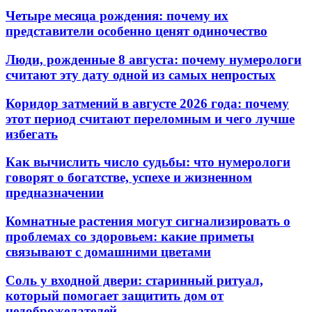
Четыре месяца рождения: почему их
представители особенно ценят одиночество
Люди, рожденные 8 августа: почему нумерологи
считают эту дату одной из самых непростых
Коридор затмений в августе 2026 года: почему
этот период считают переломным и чего лучше
избегать
Как вычислить число судьбы: что нумерологи
говорят о богатстве, успехе и жизненном
предназначении
Комнатные растения могут сигнализировать о
проблемах со здоровьем: какие приметы
связывают с домашними цветами
Соль у входной двери: старинный ритуал,
который помогает защитить дом от
недоброжелателей