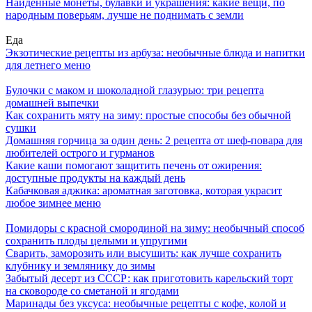
Найденные монеты, булавки и украшения: какие вещи, по
народным поверьям, лучше не поднимать с земли
Еда
Экзотические рецепты из арбуза: необычные блюда и напитки
для летнего меню
Булочки с маком и шоколадной глазурью: три рецепта
домашней выпечки
Как сохранить мяту на зиму: простые способы без обычной
сушки
Домашняя горчица за один день: 2 рецепта от шеф-повара для
любителей острого и гурманов
Какие каши помогают защитить печень от ожирения:
доступные продукты на каждый день
Кабачковая аджика: ароматная заготовка, которая украсит
любое зимнее меню
Помидоры с красной смородиной на зиму: необычный способ
сохранить плоды целыми и упругими
Сварить, заморозить или высушить: как лучше сохранить
клубнику и землянику до зимы
Забытый десерт из СССР: как приготовить карельский торт
на сковороде со сметаной и ягодами
Маринады без уксуса: необычные рецепты с кофе, колой и