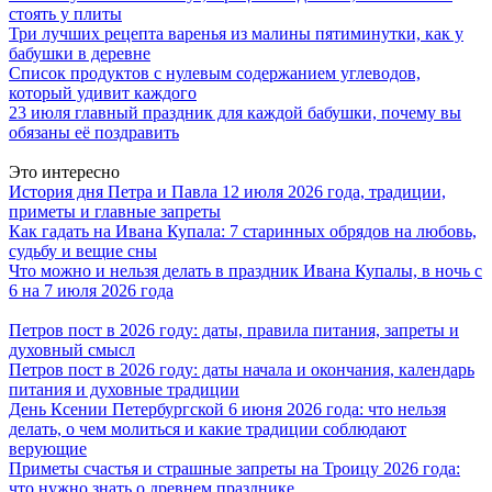
стоять у плиты
Три лучших рецепта варенья из малины пятиминутки, как у
бабушки в деревне
Список продуктов с нулевым содержанием углеводов,
который удивит каждого
23 июля главный праздник для каждой бабушки, почему вы
обязаны её поздравить
Это интересно
История дня Петра и Павла 12 июля 2026 года, традиции,
приметы и главные запреты
Как гадать на Ивана Купала: 7 старинных обрядов на любовь,
судьбу и вещие сны
Что можно и нельзя делать в праздник Ивана Купалы, в ночь с
6 на 7 июля 2026 года
Петров пост в 2026 году: даты, правила питания, запреты и
духовный смысл
Петров пост в 2026 году: даты начала и окончания, календарь
питания и духовные традиции
День Ксении Петербургской 6 июня 2026 года: что нельзя
делать, о чем молиться и какие традиции соблюдают
верующие
Приметы счастья и страшные запреты на Троицу 2026 года:
что нужно знать о древнем празднике