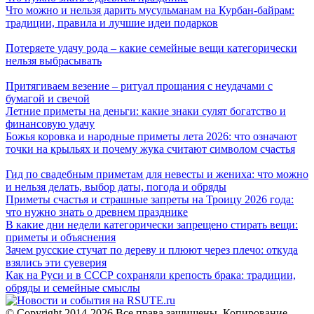
Что можно и нельзя дарить мусульманам на Курбан-байрам:
традиции, правила и лучшие идеи подарков
Потеряете удачу рода – какие семейные вещи категорически
нельзя выбрасывать
Притягиваем везение – ритуал прощания с неудачами с
бумагой и свечой
Летние приметы на деньги: какие знаки сулят богатство и
финансовую удачу
Божья коровка и народные приметы лета 2026: что означают
точки на крыльях и почему жука считают символом счастья
Гид по свадебным приметам для невесты и жениха: что можно
и нельзя делать, выбор даты, погода и обряды
Приметы счастья и страшные запреты на Троицу 2026 года:
что нужно знать о древнем празднике
В какие дни недели категорически запрещено стирать вещи:
приметы и объяснения
Зачем русские стучат по дереву и плюют через плечо: откуда
взялись эти суеверия
Как на Руси и в СССР сохраняли крепость брака: традиции,
обряды и семейные смыслы
© Copyright 2014-2026 Все права защищены. Копирование