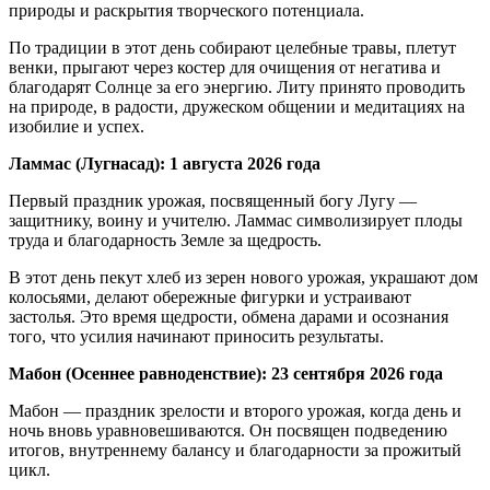
природы и раскрытия творческого потенциала.
По традиции в этот день собирают целебные травы, плетут
венки, прыгают через костер для очищения от негатива и
благодарят Солнце за его энергию. Литу принято проводить
на природе, в радости, дружеском общении и медитациях на
изобилие и успех.
Ламмас (Лугнасад): 1 августа 2026 года
Первый праздник урожая, посвященный богу Лугу —
защитнику, воину и учителю. Ламмас символизирует плоды
труда и благодарность Земле за щедрость.
В этот день пекут хлеб из зерен нового урожая, украшают дом
колосьями, делают обережные фигурки и устраивают
застолья. Это время щедрости, обмена дарами и осознания
того, что усилия начинают приносить результаты.
Мабон (Осеннее равноденствие): 23 сентября 2026 года
Мабон — праздник зрелости и второго урожая, когда день и
ночь вновь уравновешиваются. Он посвящен подведению
итогов, внутреннему балансу и благодарности за прожитый
цикл.