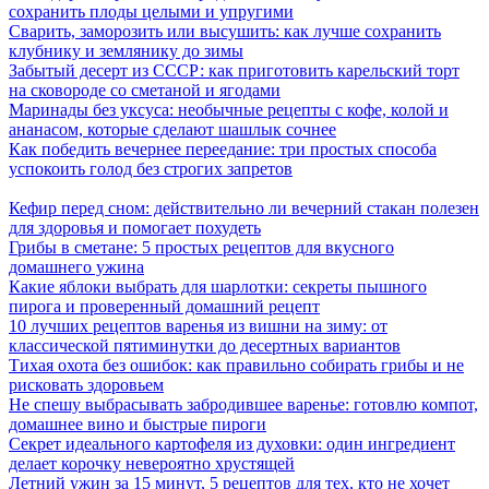
сохранить плоды целыми и упругими
Сварить, заморозить или высушить: как лучше сохранить
клубнику и землянику до зимы
Забытый десерт из СССР: как приготовить карельский торт
на сковороде со сметаной и ягодами
Маринады без уксуса: необычные рецепты с кофе, колой и
ананасом, которые сделают шашлык сочнее
Как победить вечернее переедание: три простых способа
успокоить голод без строгих запретов
Кефир перед сном: действительно ли вечерний стакан полезен
для здоровья и помогает похудеть
Грибы в сметане: 5 простых рецептов для вкусного
домашнего ужина
Какие яблоки выбрать для шарлотки: секреты пышного
пирога и проверенный домашний рецепт
10 лучших рецептов варенья из вишни на зиму: от
классической пятиминутки до десертных вариантов
Тихая охота без ошибок: как правильно собирать грибы и не
рисковать здоровьем
Не спешу выбрасывать забродившее варенье: готовлю компот,
домашнее вино и быстрые пироги
Секрет идеального картофеля из духовки: один ингредиент
делает корочку невероятно хрустящей
Летний ужин за 15 минут, 5 рецептов для тех, кто не хочет