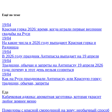
Ещё по теме
19/04
Красная горка 2026: время, когда играли первые весенние
свадьбы на Руси
19/04
На какие числа в 2026 году выпадают Красная горка и
Радоница
19/04
В 2026 году праздник Антипасха выпадает на 19 апреля
19/04
Традиции, обычаи и запреты на Антипасху 19 апреля 2026
года: почему в этот день нельзя ссориться
19/04
Как на Руси праздновали Антипасху, или Красную горку:
традиции, обычаи, запреты
Еда
Кабачковая аджика: ароматная заготовка, которая украсит
любое зимнее меню
Помидоры с красной смородиной на зиму: необычный способ