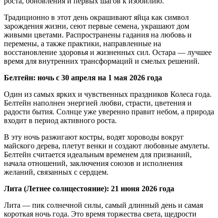
роста, обновления и первых шагов к изобилию.
Традиционно в этот день окрашивают яйца как символ
зарождения жизни, сеют первые семена, украшают дом
живыми цветами. Распространены гадания на любовь и
перемены, а также практики, направленные на
восстановление здоровья и жизненных сил. Остара — лучшее
время для внутренних трансформаций и смелых решений.
Белтейн: ночь с 30 апреля на 1 мая 2026 года
Один из самых ярких и чувственных праздников Колеса года.
Белтейн наполнен энергией любви, страсти, цветения и
радости бытия. Солнце уже уверенно правит небом, а природа
входит в период активного роста.
В эту ночь разжигают костры, водят хороводы вокруг
майского дерева, плетут венки и создают любовные амулеты.
Белтейн считается идеальным временем для признаний,
начала отношений, заключения союзов и исполнения
желаний, связанных с сердцем.
Лита (Летнее солнцестояние): 21 июня 2026 года
Лита — пик солнечной силы, самый длинный день и самая
короткая ночь года. Это время торжества света, щедрости